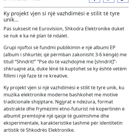
Ky projekt vjen si një vazhdimësi e stilit të tyre
unik…
Pas suksesit në Eurovision, Shkodra Elektronike duket
se nuk e ka në plan të ndalet.
Grupi njoftoi së fundmi publikimin e një albumi EP
(album i shkurtër, që përmban zakonisht 3-6 këngë) me
titull “Shndrit!” “Pse do të vazhdojmë me [shndrit]”-
shkruajnë ata, duke lënë të kuptohet se ky është vetëm
fillimi i një faze të re kreative.
Ky projekt vjen si një vazhdimësi e stilit të tyre unik, ku
muzika elektronike moderne bashkohet me motive
tradicionale shqiptare. Ngjyrat e ndezura, format
abstrakte dhe frymëzimi etno-futurist në kopertinën e
albumit premtojnë një qasje të guximshme dhe
eksperimentale, karakteristike tashmë për identitetin
artistik të Shkodrës Elektronike.