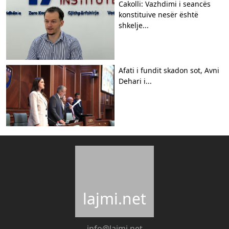
Cakolli: Vazhdimi i seancës
konstituive nesër është
shkelje...
Afati i fundit skadon sot, Avni
Dehari i...
lajmi.net
info@lajmi.net