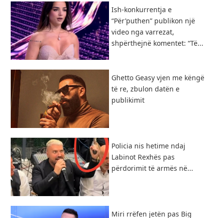
Ish-konkurrentja e
“Për’puthen” publikon një
video nga varrezat,
shpërthejnë komentet: “Të...
Ghetto Geasy vjen me këngë
të re, zbulon datën e
publikimit
Policia nis hetime ndaj
Labinot Rexhës pas
përdorimit të armës në...
Miri rrëfen jetën pas Big