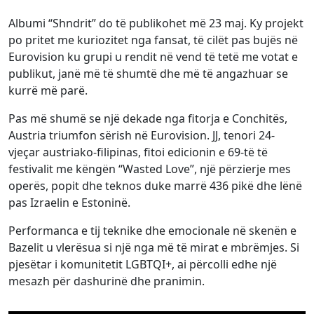
Albumi “Shndrit” do të publikohet më 23 maj. Ky projekt
po pritet me kuriozitet nga fansat, të cilët pas bujës në
Eurovision ku grupi u rendit në vend të tetë me votat e
publikut, janë më të shumtë dhe më të angazhuar se
kurrë më parë.
Pas më shumë se një dekade nga fitorja e Conchitës,
Austria triumfon sërish në Eurovision. JJ, tenori 24-
vjeçar austriako-filipinas, fitoi edicionin e 69-të të
festivalit me këngën “Wasted Love”, një përzierje mes
operës, popit dhe teknos duke marrë 436 pikë dhe lënë
pas Izraelin e Estoninë.
Performanca e tij teknike dhe emocionale në skenën e
Bazelit u vlerësua si një nga më të mirat e mbrëmjes. Si
pjesëtar i komunitetit LGBTQI+, ai përcolli edhe një
mesazh për dashurinë dhe pranimin.