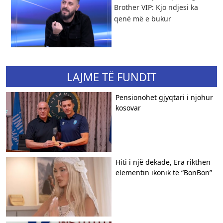
Brother VIP: Kjo ndjesi ka
qenë më e bukur
LAJME TË FUNDIT
Pensionohet gjyqtari i njohur
kosovar
Hiti i një dekade, Era rikthen
elementin ikonik të “BonBon”