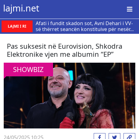
lajmi.net
Afati i fundit skadon sot, Avni Dehari i VV-
LAJMI I RI
së thërret seancën konstituive për nesër...
Pas suksesit në Eurovision, Shkodra
Elektronike vjen me albumin “EP”
SHOWBIZ
24/05/2025 10:25