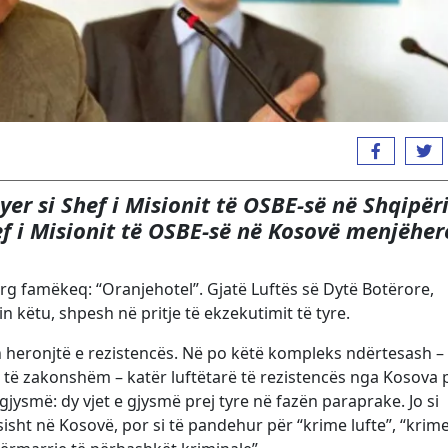
er si Shef i Misionit të OSBE-së në Shqipër
ef i Misionit të OSBE-së në Kosovë menjëher
g famëkeq: “Oranjehotel”. Gjatë Luftës së Dytë Botërore,
n këtu, shpesh në pritje të ekzekutimit të tyre.
n heronjtë e rezistencës. Në po këtë kompleks ndërtesash – 
r të zakonshëm – katër luftëtarë të rezistencës nga Kosova 
ysmë: dy vjet e gjysmë prej tyre në fazën paraprake. Jo si
sisht në Kosovë, por si të pandehur për “krime lufte”, “krim