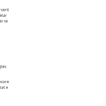
rsërit
ëtar
ër të
jtës
yesore
zat e