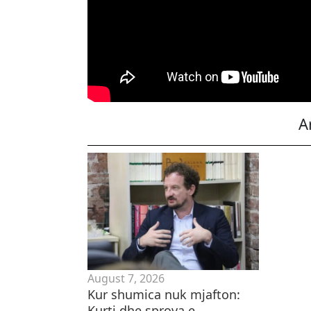
A
August 7, 2026
Kur shumica nuk mjafton:
Kurti dhe sprova e