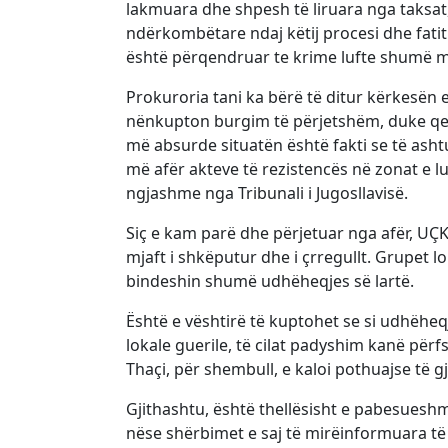
lakmuara dhe shpesh të liruara nga taksat,
ndërkombëtare ndaj këtij procesi dhe fatit
është përqendruar te krime lufte shumë 
Prokuroria tani ka bërë të ditur kërkesën e 
nënkupton burgim të përjetshëm, duke qen
më absurde situatën është fakti se të asht
më afër akteve të rezistencës në zonat e lu
ngjashme nga Tribunali i Jugosllavisë.
Siç e kam parë dhe përjetuar nga afër, UÇK-
mjaft i shkëputur dhe i çrregullt. Grupet l
bindeshin shumë udhëheqjes së lartë.
Është e vështirë të kuptohet se si udhëheq
lokale guerile, të cilat padyshim kanë përf
Thaçi, për shembull, e kaloi pothuajse të gj
Gjithashtu, është thellësisht e pabesuesh
nëse shërbimet e saj të mirëinformuara të in