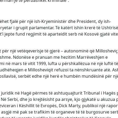
ërmarrje të përbashkët kriminale”.
het fjalë për një ish-Kryeministër dhe President, dy ish-
yetar i grupit parlamentar. Të katërt ishin krerë të Ushtris
t’i jepte fund regjimit të aparteidit serb në Kosovë gjatë vit
 për një vetëqeverisje të gjerë – autonominë që Millosheviçi
ytshme. Ndonëse e pranuan me hezitim Marrëveshjen e
në mars të vitit 1999, lufta u përshkallëzua në një luftë t
udhëheqjen e Millosheviqit refuzoi ta nënshkruante atë. Ash
ugosllavisë, serbët edhe një herë e humbën mundësinë për nj
j juridik në Hagë përmes të ashtuquajturit Tribunal i Hagës 
ës. Në Serbi, dhe jo krejtësisht pa arsye, kjo gjykatë u akuzua 
viceran i Këshillit të Evropës, Dick Marty, publikoi një rapor
 asgjë më pak se trafikim të organeve të të burgosurve ser