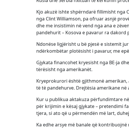
Rusia dhe Serbia nxituan të kërkonin proc
Kjo akuzë ishte shpërndarë fillimisht nga C
nga Clint Williamson, pa ofruar asnjë pr
dhe me insistimin në vend nga ana e zëven
pandehurit – Kosova e pavarur ra dakord p
Ndonëse ligjërisht u bë pjesë e sistemit jur
ndërkombëtar plotësisht i pavarur, me epërs
Gjykata financohet kryesisht nga BE-ja dhe
tërësisht nga amerikanët.
Kryeprokurori është gjithmonë amerikan, as
të të pandehurve. Drejtësia amerikane në
Kur u publikua aktakuza përfundimtare në te
për krijimin e kësaj gjykate – pretendimi 
tjera, si ato që u përmendën më lart, duhej 
Ka edhe arsye më banale që kontribuojnë në