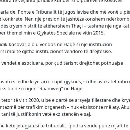
edura të veçanta juridike kundër shqiptarëve të Kosovës.
arla del Ponte e Tribunalit të Jugosllavisë dhe më vonë u pë
ovë konkrete. Nën një presion të jashtëzakonshëm ndërkomb
dëskryeministrit të atëhershëm Thaçi – tashmë një nga kat
ër themelimin e Gjykatës Speciale në vitin 2015.
idik kosovar, ajo u vendos në Hagë si një institucion
i mbi të gjitha institucionet vendore të drejtësisë.
 vendet e asociuara, por çuditërisht drejtohet pothuajse
htu si edhe kryetari i trupit gjykues, si dhe avokatët mbro
 aksion në rrugën “Raamweg” në Hagë!
tor të vitit 2020, u bë e qartë se arsyeja fillestare dhe kr
fantazmë për trafikim organesh – nuk ekzistonte më aty. Aku
tani të justifikonin vetë ekzistencën e saj.
 këtë jetëgjatësi të tribunalit: qindra vende pune mjaft të