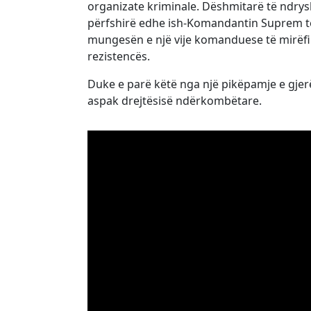
organizate kriminale. Dëshmitarë të ndry
përfshirë edhe ish-Komandantin Suprem të
mungesën e një vije komanduese të mirëfill
rezistencës.
Duke e parë këtë nga një pikëpamje e gjerë
aspak drejtësisë ndërkombëtare.