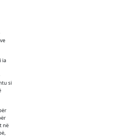
ë
eve
 ia
ë
tu si
ë
për
për
t në
bë,