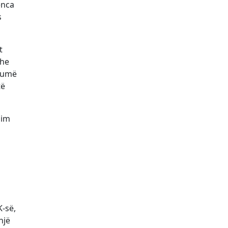
enca
s
t
dhe
shumë
të
zim
K-së,
një