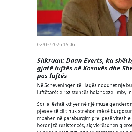
02/03/2026 15:46
Shkruan: Daan Everts, ka shërby
gjatë luftës në Kosovës dhe Sh
pas luftës
Në Scheveningen të Hagës ndodhet një bur
luftëtarët e rezistencës holandeze i mbyllni
Sot, ai është kthyer në një muze që ndero
pjesë e të cilit nuk strehon më të burgosu
mbahen në paraburgim prej pesë vitesh e gj
heronj të rezistencës, siç vlerësohen gjerë