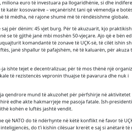
 miliona euro të investuara pa llogaridhënie, si dhe indifer
 të katër kosovarëve – veçanërisht tani që vëmendja e botë
më të mëdha, në rajone shumë më të rëndësishme globale.
saj për dënim: 45 vjet burg. Për të akuzuarit, kjo praktikish
ë se të gjithë janë mbi moshën 50-vjeçare. Ajo që e bën e
uquajturit komandantë të zonave të UÇK-së, të cilët ishin 
ftës, janë shpallur të pafajshëm, në të kaluarën, për akuza 
ja ishte tejet e decentralizuar, për të mos thënë një organi
okale të rezistencës vepronin thuajse të pavarura dhe nuk i
ja qendrore mund të akuzohet për përfshirje në aktivitetet
shirë edhe akte hakmarrjeje me pasoja fatale. Ish-presidenti
ithë kohën e luftës jashtë vendit.
me që NATO do të ndërhynte në këtë konflikt në favor të UÇ
teligjencës, do t’i kishin cilësuar krerët e saj si anëtarë të 