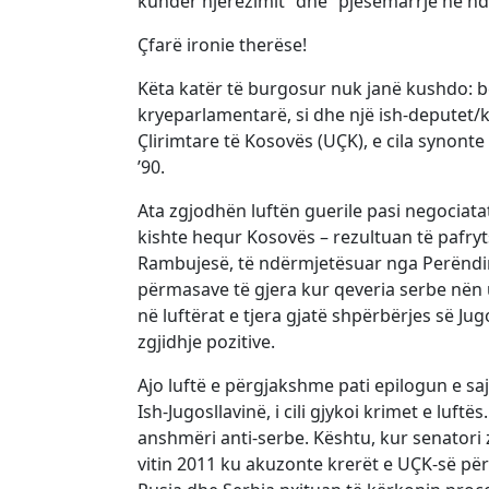
kundër njerëzimit” dhe “pjesëmarrje në nd
Çfarë ironie therëse!
Këta katër të burgosur nuk janë kushdo: bë
kryeparlamentarë, si dhe një ish-deputet/kr
Çlirimtare të Kosovës (UÇK), e cila synonte 
’90.
Ata zgjodhën luftën guerile pasi negociatat
kishte hequr Kosovës – rezultuan të pafr
Rambujesë, të ndërmjetësuar nga Perëndimi 
përmasave të gjera kur qeveria serbe nën 
në luftërat e tjera gjatë shpërbërjes së J
zgjidhje pozitive.
Ajo luftë e përgjakshme pati epilogun e sa
Ish-Jugosllavinë, i cili gjykoi krimet e luft
anshmëri anti-serbe. Kështu, kur senatori z
vitin 2011 ku akuzonte krerët e UÇK-së për