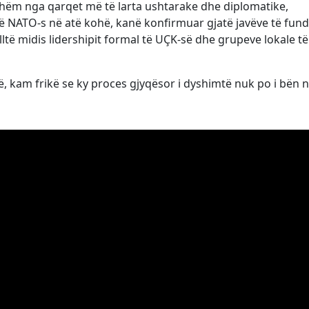
shëm nga qarqet më të larta ushtarake dhe diplomatike,
 NATO-s në atë kohë, kanë konfirmuar gjatë javëve të fund
të midis lidershipit formal të UÇK-së dhe grupeve lokale të
, kam frikë se ky proces gjyqësor i dyshimtë nuk po i bën 