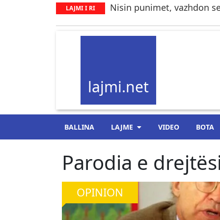
Nisin punimet, vazhdon se
LAJMI I RI
lajmi.net
BALLINA
LAJME
VIDEO
BOTA
Parodia e drejtë
OPINION