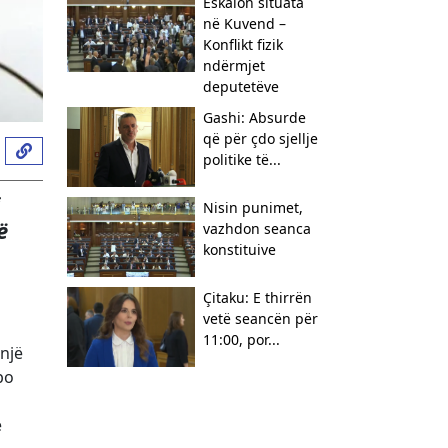
Eskalon situata
në Kuvend –
Konflikt fizik
ndërmjet
deputetëve
Gashi: Absurde
që për çdo sjellje
politike të...
i
Nisin punimet,
ë
vazhdon seanca
konstituive
Çitaku: E thirrën
vetë seancën për
11:00, por...
një
po
e