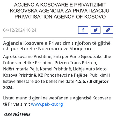
04/12/2024 10:24
Agjencia Kosovare e Privatizimit njofton të gjithë
ish punëtorët e Ndërmarrjeve Shoqërore:
Agrokosova në Prishtinë, Enti për Punë Gjeodezike dhe
Fotogrametrike Prishtinë, Prizren Trans Prizren,
Ndërtimtaria Pejë, Komel Prishtinë, Lidhja Auto Moto
Kosova Prishtinë, KB Ponoshevci në Pejë se Publikimi i
listave fillestare do të bëhet me datë
4,5,6,7,8 dhjetor
2024.
Listat
mund ti gjeni në webfaqen e Agjencisë Kosovare
të Privatizimit
www.pak-ks.org
OBAVEŠTENJE