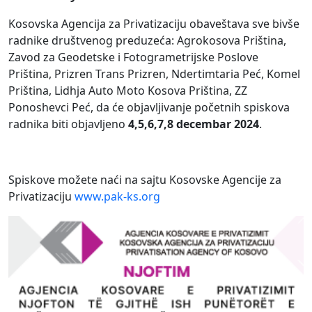
Kosovska Agencija za Privatizaciju obaveštava sve bivše
radnike društvenog preduzeća:
Agrokosova Priština,
Zavod za Geodetske i Fotogrametrijske Poslove
Priština, Prizren Trans Prizren, Ndertimtaria Pe
ć
, Komel
Priština, Lidhja Auto Moto Kosova Priština, ZZ
Ponoshevci Pe
ć
,
da će objavljivanje početnih spiskova
radnika biti objavljeno
4,5,6,7,8 decembar 2024
.
Spiskove možete naći na sajtu Kosovske Agencije za
Privatizaciju
www.pak-ks.org