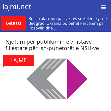
lajmi.net
Bosch alarmon pas vizitës së Zelenskyt në
Beograd: Ukraina po bëhet kërcënim për
LAJMI I RI
Kosovën dhe...
Njoftim për publikimin e 7 listave
fillestare për ish-punëtorët e NSH-ve
LAJME