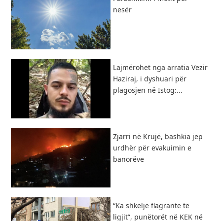
nesër
Lajmërohet nga arratia Vezir
Haziraj, i dyshuari për
plagosjen në Istog:...
Zjarri në Krujë, bashkia jep
urdhër për evakuimin e
banorëve
“Ka shkelje flagrante të
ligjit”, punëtorët në KEK në