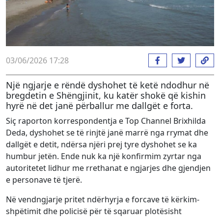
03/06/2026 17:28
Një ngjarje e rëndë dyshohet të ketë ndodhur në
bregdetin e Shëngjinit, ku katër shokë që kishin
hyrë në det janë përballur me dallgët e forta.
Siç raporton korrespondentja e Top Channel Brixhilda
Deda, dyshohet se të rinjtë janë marrë nga rrymat dhe
dallgët e detit, ndërsa njëri prej tyre dyshohet se ka
humbur jetën. Ende nuk ka një konfirmim zyrtar nga
autoritetet lidhur me rrethanat e ngjarjes dhe gjendjen
e personave të tjerë.
Në vendngjarje pritet ndërhyrja e forcave të kërkim-
shpëtimit dhe policisë për të sqaruar plotësisht