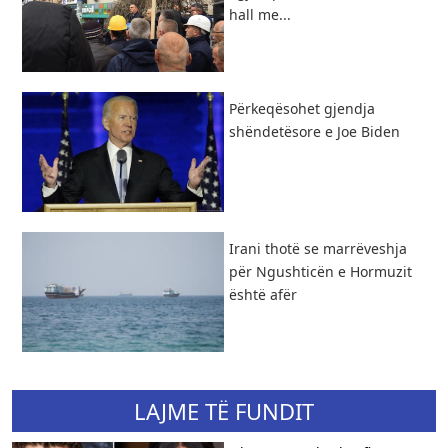
hall me...
Përkeqësohet gjendja
shëndetësore e Joe Biden
Irani thotë se marrëveshja
për Ngushticën e Hormuzit
është afër
LAJME TË FUNDIT