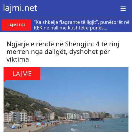
lajmi.net
“Ka shkelje flagrante të ligjit”, punëtorët në
LAJMI I RI
KEK në hall me kushtet e punës...
Ngjarje e rëndë në Shëngjin: 4 të rinj
merren nga dallgët, dyshohet për
viktima
LAJME