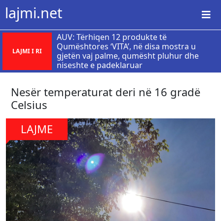
lajmi.net
AUV: Tërhiqen 12 produkte të
Qumështores ‘VITA’, në disa mostra u
LAJMI I RI
gjetën vaj palme, qumësht pluhur dhe
niseshte e padeklaruar
Nesër temperaturat deri në 16 gradë
Celsius
LAJME