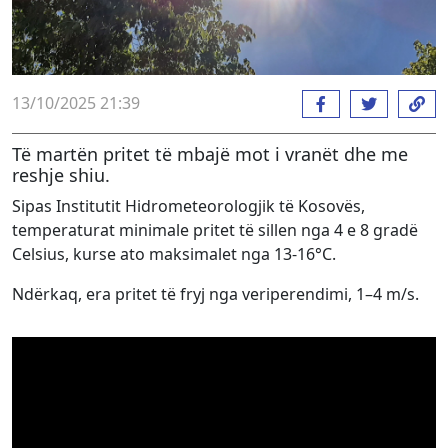
13/10/2025 21:39
Të martën pritet të mbajë mot i vranët dhe me
reshje shiu.
Sipas Institutit Hidrometeorologjik të Kosovës,
temperaturat minimale pritet të sillen nga 4 e 8 gradë
Celsius, kurse ato maksimalet nga 13-16°C.
Ndërkaq, era pritet të fryj nga veriperendimi, 1–4 m/s.