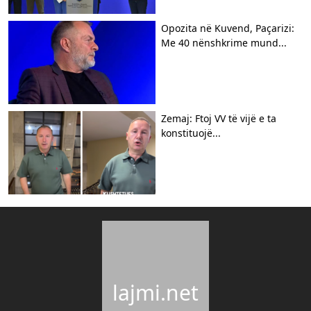
Opozita në Kuvend, Paçarizi:
Me 40 nënshkrime mund...
Zemaj: Ftoj VV të vijë e ta
konstituojë...
lajmi.net