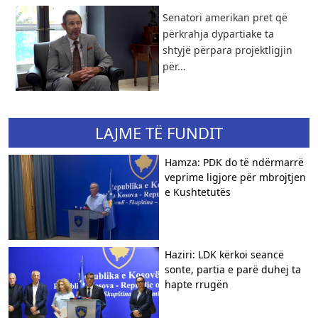
Senatori amerikan pret që
përkrahja dypartiake ta
shtyjë përpara projektligjin
për...
LAJME TË FUNDIT
Hamza: PDK do të ndërmarrë
veprime ligjore për mbrojtjen
e Kushtetutës
Haziri: LDK kërkoi seancë
sonte, partia e parë duhej ta
hapte rrugën