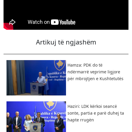
Artikuj të ngjashëm
Hamza: PDK do të
ndërmarrë veprime ligjore
për mbrojtjen e Kushtetutës
Haziri: LDK kërkoi seancë
sonte, partia e parë duhej ta
hapte rrugën