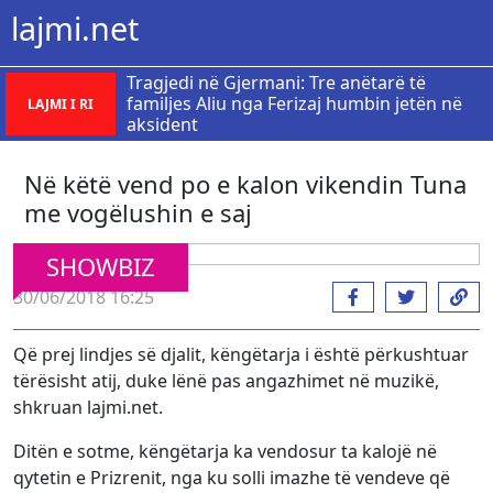
lajmi.net
Tragjedi në Gjermani: Tre anëtarë të
familjes Aliu nga Ferizaj humbin jetën në
LAJMI I RI
aksident
Në këtë vend po e kalon vikendin Tuna
me vogëlushin e saj
SHOWBIZ
30/06/2018 16:25
Që prej lindjes së djalit, këngëtarja i është përkushtuar
tërësisht atij, duke lënë pas angazhimet në muzikë,
shkruan lajmi.net.
Ditën e sotme, këngëtarja ka vendosur ta kalojë në
qytetin e Prizrenit, nga ku solli imazhe të vendeve që