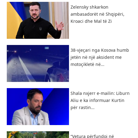
Zelensky shkarkon
ambasadorët në Shqipëri,
Kroaci dhe Mal të Zi
38-vjeçari nga Kosova humb
jetën në një aksident me
motoçikletë në...
Shala nxjerr e-mailin: Liburn
Aliu e ka informuar Kurtin
për rastin...
“Vetura përfundoi në