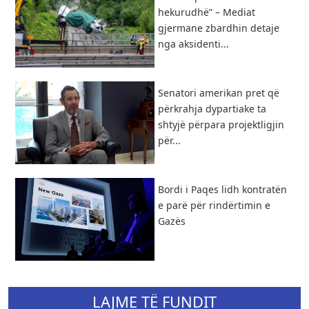
hekurudhë” – Mediat
gjermane zbardhin detaje
nga aksidenti...
Senatori amerikan pret që
përkrahja dypartiake ta
shtyjë përpara projektligjin
për...
Bordi i Paqes lidh kontratën
e parë për rindërtimin e
Gazës
LAJME TË FUNDIT