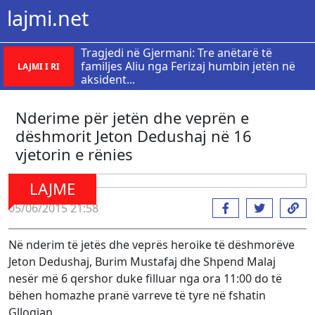
lajmi.net
Tragjedi në Gjermani: Tre anëtarë të
familjes Aliu nga Ferizaj humbin jetën në
LAJMI I RI
aksident...
Nderime për jetën dhe veprën e
dëshmorit Jeton Dedushaj në 16
vjetorin e rënies
LAJME
05/06/2015 21:58
Në nderim të jetës dhe veprës heroike të dëshmorëve
Jeton Dedushaj, Burim Mustafaj dhe Shpend Malaj
nesër më 6 qershor duke filluar nga ora 11:00 do të
bëhen homazhe pranë varreve të tyre në fshatin
Gllogjan.