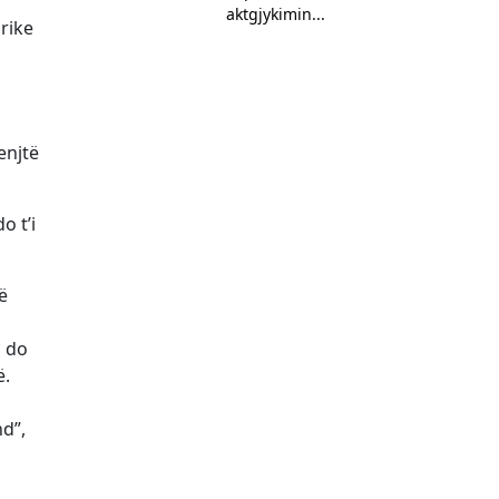
aktgjykimin...
orike
enjtë
o t’i
ë
a do
ë.
d”,