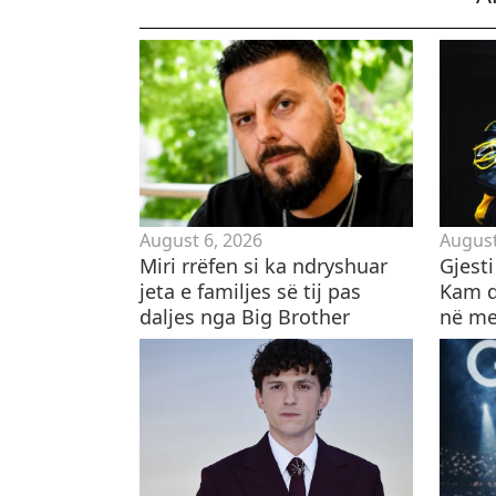
August 6, 2026
August
Miri rrëfen si ka ndryshuar
Gjesti
jeta e familjes së tij pas
Kam d
daljes nga Big Brother
në me