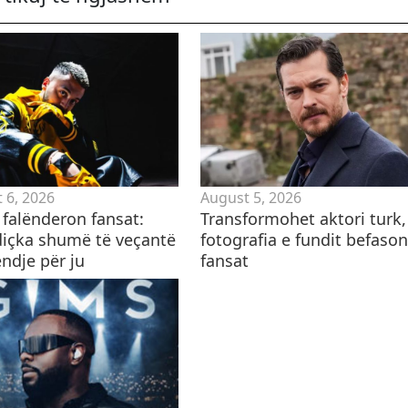
 6, 2026
August 5, 2026
 falënderon fansat:
Transformohet aktori turk,
içka shumë të veçantë
fotografia e fundit befason
ndje për ju
fansat