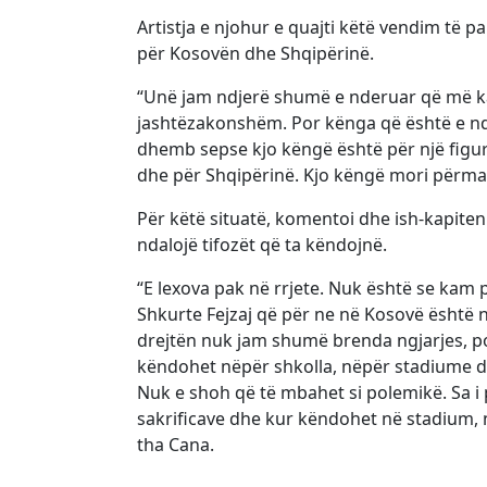
Artistja e njohur e quajti këtë vendim të pa
për Kosovën dhe Shqipërinë.
“Unë jam ndjerë shumë e nderuar që më ka
jashtëzakonshëm. Por kënga që është e nd
dhemb sepse kjo këngë është për një figur
dhe për Shqipërinë. Kjo këngë mori përmas
Për këtë situatë, komentoi dhe ish-kapiteni
ndalojë tifozët që ta këndojnë.
“E lexova pak në rrjete. Nuk është se kam 
Shkurte Fejzaj që për ne në Kosovë është nj
drejtën nuk jam shumë brenda ngjarjes, por
këndohet nëpër shkolla, nëpër stadiume dh
Nuk e shoh që të mbahet si polemikë. Sa i 
sakrificave dhe kur këndohet në stadium, 
tha Cana.