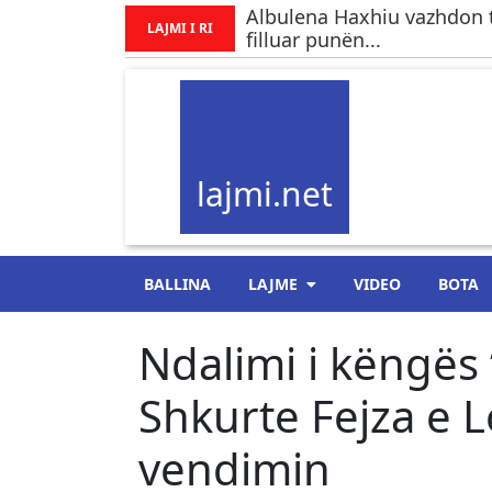
Albulena Haxhiu vazhdon të
LAJMI I RI
filluar punën...
lajmi.net
BALLINA
LAJME
VIDEO
BOTA
Ndalimi i këngës 
Shkurte Fejza e 
vendimin