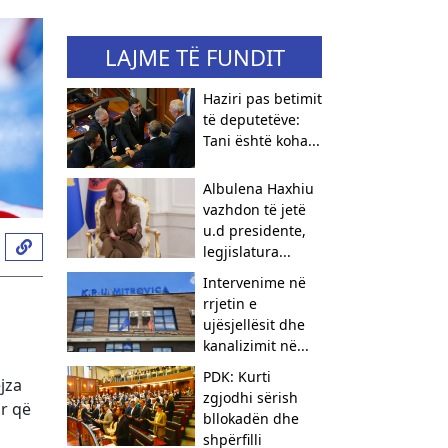
LAJME TË FUNDIT
Haziri pas betimit
të deputetëve:
Tani është koha...
Albulena Haxhiu
vazhdon të jetë
u.d presidente,
legjislatura...
Intervenime në
rrjetin e
ujësjellësit dhe
kanalizimit në...
PDK: Kurti
jza
zgjodhi sërish
r që
bllokadën dhe
shpërfilli