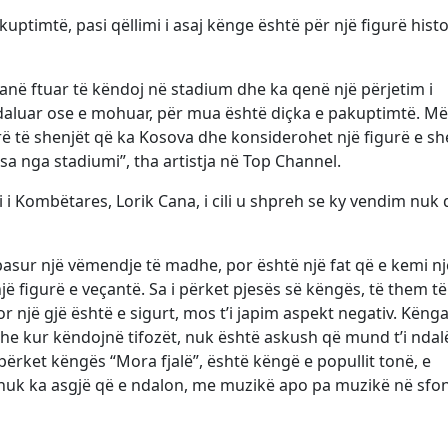
kuptimtë, pasi qëllimi i asaj kënge është për një figurë hist
në ftuar të këndoj në stadium dhe ka qenë një përjetim i
aluar ose e mohuar, për mua është diçka e pakuptimtë. Më
ë të shenjët që ka Kosova dhe konsiderohet një figurë e sh
a nga stadiumi”, tha artistja në Top Channel.
 i Kombëtares, Lorik Cana, i cili u shpreh se ky vendim nuk d
pasur një vëmendje të madhe, por është një fat që e kemi nj
ë figurë e veçantë. Sa i përket pjesës së këngës, të them të
 një gjë është e sigurt, mos t’i japim aspekt negativ. Këng
e kur këndojnë tifozët, nuk është askush që mund t’i ndal
përket këngës “Mora fjalë”, është këngë e popullit tonë, e
nuk ka asgjë që e ndalon, me muzikë apo pa muzikë në sfon