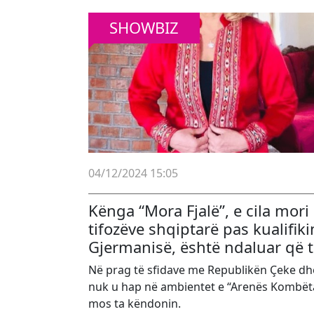
SHOWBIZ
04/12/2024 15:05
Kënga “Mora Fjalë”, e cila mor
tifozëve shqiptarë pas kualifik
Gjermanisë, është ndaluar që 
Në prag të sfidave me Republikën Çeke dhe
nuk u hap në ambientet e “Arenës Kombëtar
mos ta këndonin.