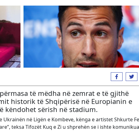
i përmasa të mëdha në zemrat e të gjithë
imit historik të Shqipërisë në Europianin e
të këndohet sërish në stadium.
 Ukrainën në Ligën e Kombeve, kënga e artistet Shkurte Fe
e”, teksa Tifozët Kuq e Zi u shprehën se i ishte komunikua