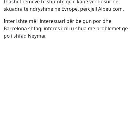
thashethemeve të shumtë që e kanë vendosur në
skuadra të ndryshme në Evropë, përcjell Albeu.com.
Inter ishte më i interesuari për belgun por dhe
Barcelona shfaqi interes i cili u shua me problemet që
po i shfaq Neymar.