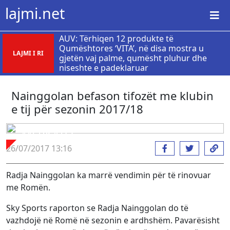
lajmi.net
AUV: Tërhiqen 12 produkte të
Qumështores ‘VITA’, në disa mostra u
LAJMI I RI
gjetën vaj palme, qumësht pluhur dhe
niseshte e padeklaruar
Nainggolan befason tifozët me klubin
e tij për sezonin 2017/18
MERKATO
26/07/2017 13:16
Radja Nainggolan ka marrë vendimin për të rinovuar
me Romën.
Sky Sports raporton se Radja Nainggolan do të
vazhdojë në Romë në sezonin e ardhshëm. Pavarësisht