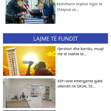
këshilltarin kryesor ligjor të
Shtëpisë së...
LAJME TË FUNDIT
Qershori dhe korriku, muajt
më të nxehtë të...
929 raste emergjente gjatë
vikendit në QKUK, 53...