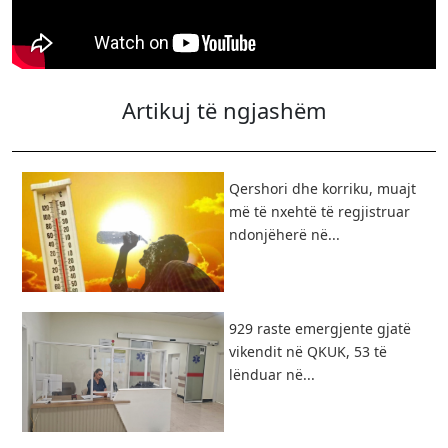
Artikuj të ngjashëm
Qershori dhe korriku, muajt
më të nxehtë të regjistruar
ndonjëherë në...
929 raste emergjente gjatë
vikendit në QKUK, 53 të
lënduar në...