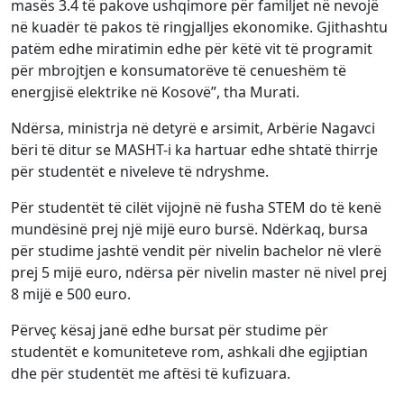
masës 3.4 të pakove ushqimore për familjet në nevojë
në kuadër të pakos të ringjalljes ekonomike. Gjithashtu
patëm edhe miratimin edhe për këtë vit të programit
për mbrojtjen e konsumatorëve të cenueshëm të
energjisë elektrike në Kosovë”, tha Murati.
Ndërsa, ministrja në detyrë e arsimit, Arbërie Nagavci
bëri të ditur se MASHT-i ka hartuar edhe shtatë thirrje
për studentët e niveleve të ndryshme.
Për studentët të cilët vijojnë në fusha STEM do të kenë
mundësinë prej një mijë euro bursë. Ndërkaq, bursa
për studime jashtë vendit për nivelin bachelor në vlerë
prej 5 mijë euro, ndërsa për nivelin master në nivel prej
8 mijë e 500 euro.
Përveç kësaj janë edhe bursat për studime për
studentët e komuniteteve rom, ashkali dhe egjiptian
dhe për studentët me aftësi të kufizuara.