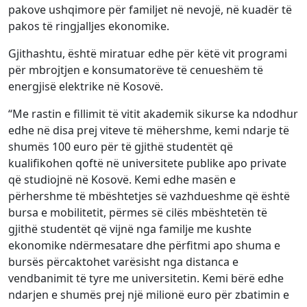
pakove ushqimore për familjet në nevojë, në kuadër të
pakos të ringjalljes ekonomike.
Gjithashtu, është miratuar edhe për këtë vit programi
për mbrojtjen e konsumatorëve të cenueshëm të
energjisë elektrike në Kosovë.
“Me rastin e fillimit të vitit akademik sikurse ka ndodhur
edhe në disa prej viteve të mëhershme, kemi ndarje të
shumës 100 euro për të gjithë studentët që
kualifikohen qoftë në universitete publike apo private
që studiojnë në Kosovë. Kemi edhe masën e
përhershme të mbështetjes së vazhdueshme që është
bursa e mobilitetit, përmes së cilës mbështetën të
gjithë studentët që vijnë nga familje me kushte
ekonomike ndërmesatare dhe përfitmi apo shuma e
bursës përcaktohet varësisht nga distanca e
vendbanimit të tyre me universitetin. Kemi bërë edhe
ndarjen e shumës prej një milionë euro për zbatimin e