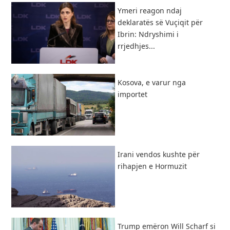
Ymeri reagon ndaj
deklaratës së Vuçiqit për
Ibrin: Ndryshimi i
rrjedhjes...
Kosova, e varur nga
importet
Irani vendos kushte për
rihapjen e Hormuzit
Trump emëron Will Scharf si