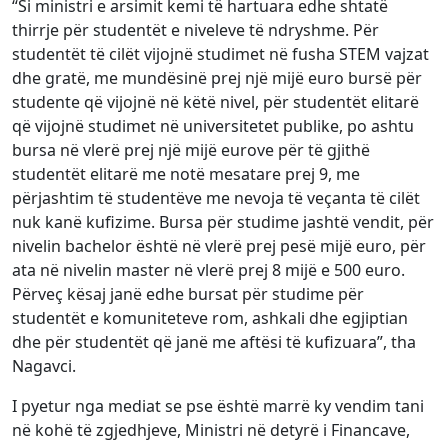
“Si ministri e arsimit kemi të hartuara edhe shtatë
thirrje për studentët e niveleve të ndryshme. Për
studentët të cilët vijojnë studimet në fusha STEM vajzat
dhe gratë, me mundësinë prej një mijë euro bursë për
studente që vijojnë në këtë nivel, për studentët elitarë
që vijojnë studimet në universitetet publike, po ashtu
bursa në vlerë prej një mijë eurove për të gjithë
studentët elitarë me notë mesatare prej 9, me
përjashtim të studentëve me nevoja të veçanta të cilët
nuk kanë kufizime. Bursa për studime jashtë vendit, për
nivelin bachelor është në vlerë prej pesë mijë euro, për
ata në nivelin master në vlerë prej 8 mijë e 500 euro.
Përveç kësaj janë edhe bursat për studime për
studentët e komuniteteve rom, ashkali dhe egjiptian
dhe për studentët që janë me aftësi të kufizuara”, tha
Nagavci.
I pyetur nga mediat se pse është marrë ky vendim tani
në kohë të zgjedhjeve, Ministri në detyrë i Financave,