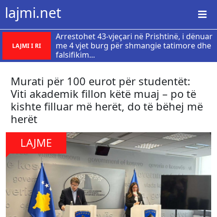
lajmi.net
Arrestohet 43-vjeçari në Prishtinë, i dënuar
me 4 vjet burg për shmangie tatimore dhe
LAJMI I RI
falsifikim...
Murati për 100 eurot për studentët:
Viti akademik fillon këtë muaj – po të
kishte filluar më herët, do të bëhej më
herët
LAJME