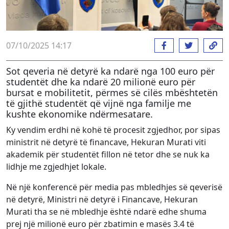
07/10/2025 14:17
Sot qeveria në detyrë ka ndarë nga 100 euro për
studentët dhe ka ndarë 20 milionë euro për
bursat e mobilitetit, përmes së cilës mbështetën
të gjithë studentët që vijnë nga familje me
kushte ekonomike ndërmesatare.
Ky vendim erdhi në kohë të procesit zgjedhor, por sipas
ministrit në detyrë të financave, Hekuran Murati viti
akademik për studentët fillon në tetor dhe se nuk ka
lidhje me zgjedhjet lokale.
Në një konferencë për media pas mbledhjes së qeverisë
në detyrë, Ministri në detyrë i Financave, Hekuran
Murati tha se në mbledhje është ndarë edhe shuma
prej një milionë euro për zbatimin e masës 3.4 të