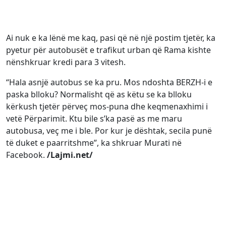
Ai nuk e ka lënë me kaq, pasi që në një postim tjetër, ka
pyetur për autobusët e trafikut urban që Rama kishte
nënshkruar kredi para 3 vitesh.
“Hala asnjë autobus se ka pru. Mos ndoshta BERZH-i e
paska blloku? Normalisht që as këtu se ka blloku
kërkush tjetër përveç mos-puna dhe keqmenaxhimi i
vetë Përparimit. Ktu bile s’ka pasë as me maru
autobusa, veç me i ble. Por kur je dështak, secila punë
të duket e paarritshme”, ka shkruar Murati në
Facebook.
/Lajmi.net/