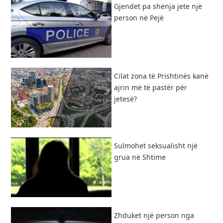
Gjendet pa shenja jete një
person në Pejë
Cilat zona të Prishtinës kanë
ajrin më të pastër për
jetesë?
Sulmohet seksualisht një
grua në Shtime
Zhduket një person nga