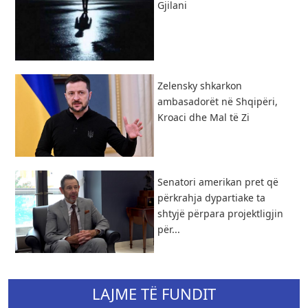
Gjilani
Zelensky shkarkon
ambasadorët në Shqipëri,
Kroaci dhe Mal të Zi
Senatori amerikan pret që
përkrahja dypartiake ta
shtyjë përpara projektligjin
për...
LAJME TË FUNDIT