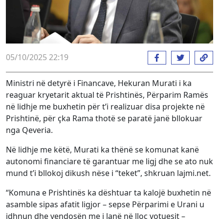
05/10/2025 22:19
Ministri në detyrë i Financave, Hekuran Murati i ka
reaguar kryetarit aktual të Prishtinës, Përparim Ramës
në lidhje me buxhetin për t’i realizuar disa projekte në
Prishtinë, për çka Rama thotë se paratë janë bllokuar
nga Qeveria.
Në lidhje me këtë, Murati ka thënë se komunat kanë
autonomi financiare të garantuar me ligj dhe se ato nuk
mund t’i bllokoj dikush nëse i “teket”, shkruan lajmi.net.
“Komuna e Prishtinës ka dështuar ta kalojë buxhetin në
asamble sipas afatit ligjor – sepse Përparimi e Urani u
idhnun dhe vendosën me i lanë në lloç votuesit –