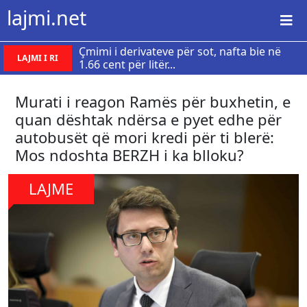
lajmi.net
Çmimi i derivateve për sot, nafta bie në
LAJMI I RI
1.66 cent për litër...
Murati i reagon Ramës për buxhetin, e
quan dështak ndërsa e pyet edhe për
autobusët që mori kredi për ti blerë:
Mos ndoshta BERZH i ka blloku?
LAJME