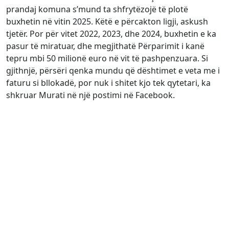
prandaj komuna s’mund ta shfrytëzojë të plotë
buxhetin në vitin 2025. Këtë e përcakton ligji, askush
tjetër. Por për vitet 2022, 2023, dhe 2024, buxhetin e ka
pasur të miratuar, dhe megjithatë Përparimit i kanë
tepru mbi 50 milionë euro në vit të pashpenzuara. Si
gjithnjë, përsëri qenka mundu që dështimet e veta me i
faturu si bllokadë, por nuk i shitet kjo tek qytetari, ka
shkruar Murati në një postimi në Facebook.