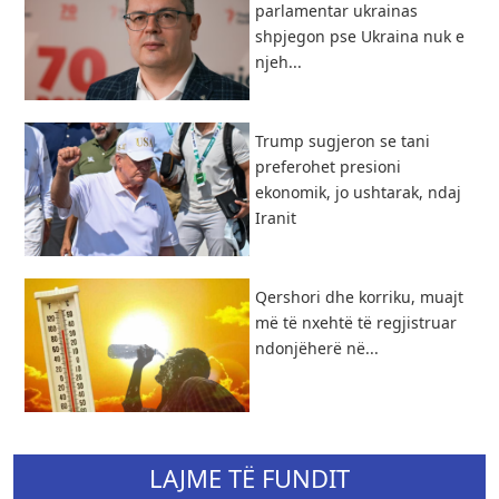
parlamentar ukrainas
shpjegon pse Ukraina nuk e
njeh...
Trump sugjeron se tani
preferohet presioni
ekonomik, jo ushtarak, ndaj
Iranit
Qershori dhe korriku, muajt
më të nxehtë të regjistruar
ndonjëherë në...
LAJME TË FUNDIT