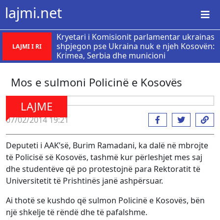
lajmi.net
Kryetari i Komisionit parlamentar ukrainas
shpjegon pse Ukraina nuk e njeh Kosovën:
LAJMI I RI
Krimea, Serbia dhe municioni
Mos e sulmoni Policinë e Kosovës
LAJME
07/02/2014 19:21
Deputeti i AAK’së, Burim Ramadani, ka dalë në mbrojte
të Policisë së Kosovës, tashmë kur përleshjet mes saj
dhe studentëve që po protestojnë para Rektoratit të
Universitetit të Prishtinës janë ashpërsuar.
Ai thotë se kushdo që sulmon Policinë e Kosovës, bën
një shkelje të rëndë dhe të pafalshme.