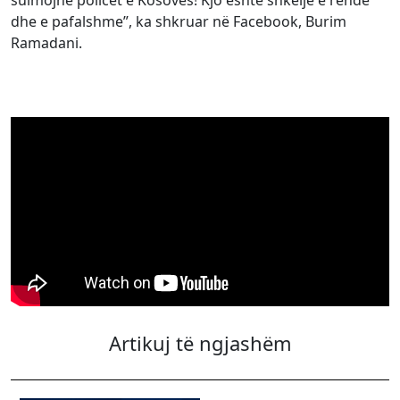
sulmojnë policët e Kosovës! Kjo është shkelje e rëndë
dhe e pafalshme”, ka shkruar në Facebook, Burim
Ramadani.
Artikuj të ngjashëm