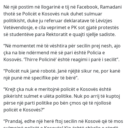
Në një postim në llogarinë e tij në Facebook, Ramadani
thotë se Policët e Kosovës nuk duhet sulmuar
politikisht, duke ju referuar deklaratave të Lëvizjes
Vetëvendosje, e cila veprimet e PK sot gjatë protestës
së studentëve para Rektoratit e quajti sjellje sadiste.
“Në momentet më të vështira për secilin prej nesh, ajo
çka na bie ndërmend më së pari është Policia e
Kosovës. ‘Thirre Policinë’ është reagimi i parë i secilit”.
“Policët nuk janë robotë. Janë njëjtë sikur ne, por kanë
një punë më specifike për të bërë”.
“Krejt çka nuk e meritojnë policët e Kosovës është
pikërisht sulmet e ulëta politike. Nuk po arrij të kuptoj
përse një parti politike po bën çmos që të njollosë
policët e Kosovës?”
“Prandaj, edhe një herë ftoj secilin në Kosovë që të mos