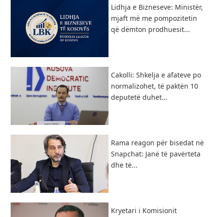
Lidhja e Bizneseve: Ministër,
mjaft më me pompozitetin
që dëmton prodhuesit...
Cakolli: Shkelja e afateve po
normalizohet, të paktën 10
deputetë duhet...
Rama reagon për bisedat në
Snapchat: Janë të pavërteta
dhe të...
Kryetari i Komisionit