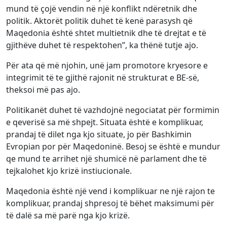
mund të çojë vendin në një konflikt ndëretnik dhe
politik. Aktorët politik duhet të kenë parasysh që
Maqedonia është shtet multietnik dhe të drejtat e të
gjithëve duhet të respektohen”, ka thënë tutje ajo.
Për ata që më njohin, unë jam promotore kryesore e
integrimit të te gjithë rajonit në strukturat e BE-së,
theksoi më pas ajo.
Politikanët duhet të vazhdojnë negociatat për formimin
e qeverisë sa më shpejt. Situata është e komplikuar,
prandaj të dilet nga kjo situate, jo për Bashkimin
Evropian por për Maqedoninë. Besoj se është e mundur
qe mund te arrihet një shumicë në parlament dhe të
tejkalohet kjo krizë instiucionale.
Maqedonia është një vend i komplikuar ne një rajon te
komplikuar, prandaj shpresoj të bëhet maksimumi për
të dalë sa më parë nga kjo krizë.