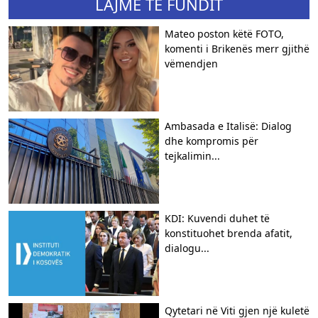
LAJME TË FUNDIT
Mateo poston këtë FOTO,
komenti i Brikenës merr gjithë
vëmendjen
Ambasada e Italisë: Dialog
dhe kompromis për
tejkalimin...
KDI: Kuvendi duhet të
konstituohet brenda afatit,
dialogu...
Qytetari në Viti gjen një kuletë