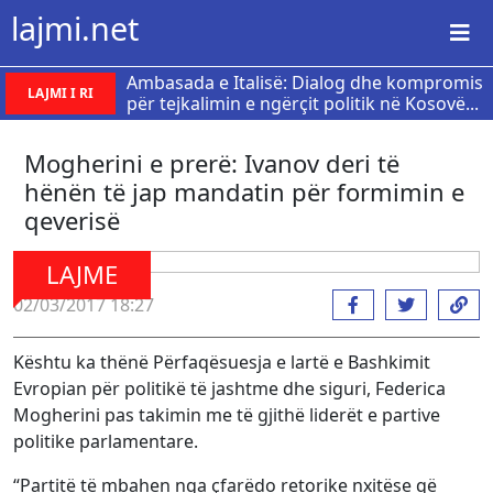
lajmi.net
Ambasada e Italisë: Dialog dhe kompromis
LAJMI I RI
për tejkalimin e ngërçit politik në Kosovë...
Mogherini e prerë: Ivanov deri të
hënën të jap mandatin për formimin e
qeverisë
LAJME
02/03/2017 18:27
Kështu ka thënë Përfaqësuesja e lartë e Bashkimit
Evropian për politikë të jashtme dhe siguri, Federica
Mogherini pas takimin me të gjithë liderët e partive
politike parlamentare.
“Partitë të mbahen nga çfarëdo retorike nxitëse që