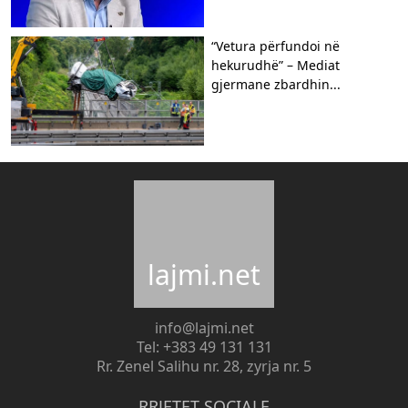
“Vetura përfundoi në
hekurudhë” – Mediat
gjermane zbardhin...
lajmi.net
info@lajmi.net
Tel: +383 49 131 131
Rr. Zenel Salihu nr. 28, zyrja nr. 5
RRJETET SOCIALE