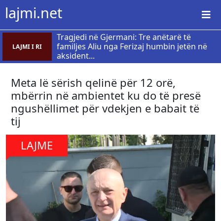
lajmi.net
Tragjedi në Gjermani: Tre anëtarë të
familjes Aliu nga Ferizaj humbin jetën në
LAJMI I RI
aksident...
Meta lë sërish qelinë për 12 orë,
mbërrin në ambientet ku do të presë
ngushëllimet për vdekjen e babait të
tij
LAJME