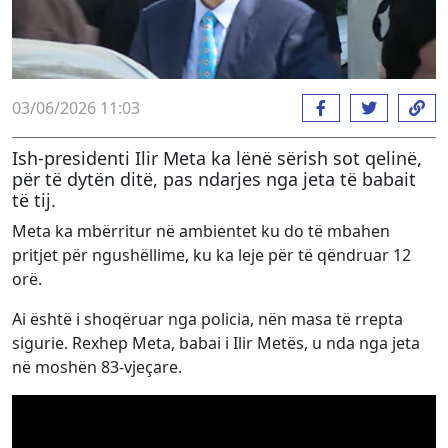
03/06/2026 11:03
Ish-presidenti Ilir Meta ka lënë sërish sot qelinë,
për të dytën ditë, pas ndarjes nga jeta të babait
të tij.
Meta ka mbërritur në ambientet ku do të mbahen
pritjet për ngushëllime, ku ka leje për të qëndruar 12
orë.
Ai është i shoqëruar nga policia, nën masa të rrepta
sigurie. Rexhep Meta, babai i Ilir Metës, u nda nga jeta
në moshën 83-vjeçare.