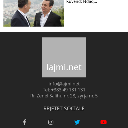
Kuvend: Ndaq...
lajmi.net
info@lajmi.net
Tel: +383 49 131 131
Rr. Zenel Salihu nr. 28, zyrja nr. 5
RRJETET SOCIALE