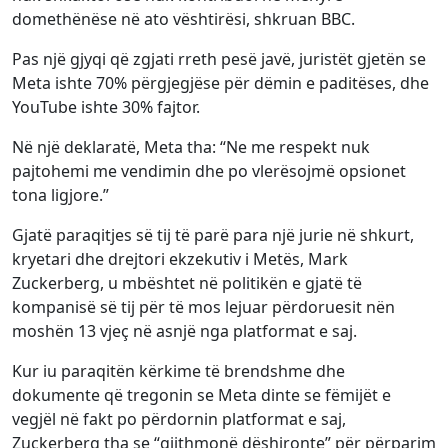
domethënëse në ato vështirësi, shkruan BBC.
Pas një gjyqi që zgjati rreth pesë javë, juristët gjetën se
Meta ishte 70% përgjegjëse për dëmin e paditëses, dhe
YouTube ishte 30% fajtor.
Në një deklaratë, Meta tha: “Ne me respekt nuk
pajtohemi me vendimin dhe po vlerësojmë opsionet
tona ligjore.”
Gjatë paraqitjes së tij të parë para një jurie në shkurt,
kryetari dhe drejtori ekzekutiv i Metës, Mark
Zuckerberg, u mbështet në politikën e gjatë të
kompanisë së tij për të mos lejuar përdoruesit nën
moshën 13 vjeç në asnjë nga platformat e saj.
Kur iu paraqitën kërkime të brendshme dhe
dokumente që tregonin se Meta dinte se fëmijët e
vegjël në fakt po përdornin platformat e saj,
Zuckerberg tha se “gjithmonë dëshironte” për përparim