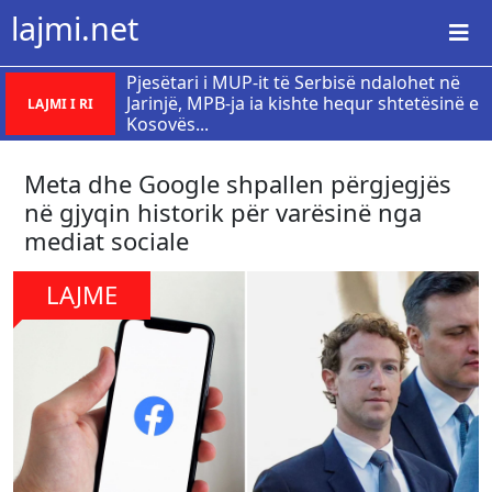
lajmi.net
Pjesëtari i MUP-it të Serbisë ndalohet në
Jarinjë, MPB-ja ia kishte hequr shtetësinë e
LAJMI I RI
Kosovës...
Meta dhe Google shpallen përgjegjës
në gjyqin historik për varësinë nga
mediat sociale
LAJME