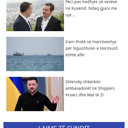
Peci pas hedhjes së vezëve
në Kuvend: Ndaq gjuni me
ujë...
Irani thotë se marrëveshja
për Ngushticën e Hormuzit
është afër
Zelensky shkarkon
ambasadorët në Shqipëri,
Kroaci dhe Mal të Zi
LAJME TË FUNDIT