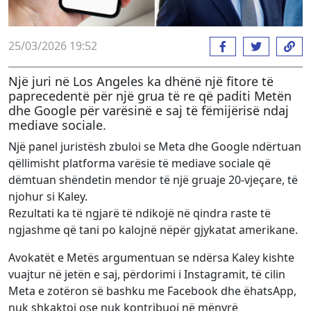
25/03/2026 19:52
Një juri në Los Angeles ka dhënë një fitore të
paprecedentë për një grua të re që paditi Metën
dhe Google për varësinë e saj të fëmijërisë ndaj
mediave sociale.
Një panel juristësh zbuloi se Meta dhe Google ndërtuan
qëllimisht platforma varësie të mediave sociale që
dëmtuan shëndetin mendor të një gruaje 20-vjeçare, të
njohur si Kaley.
Rezultati ka të ngjarë të ndikojë në qindra raste të
ngjashme që tani po kalojnë nëpër gjykatat amerikane.
Avokatët e Metës argumentuan se ndërsa Kaley kishte
vuajtur në jetën e saj, përdorimi i Instagramit, të cilin
Meta e zotëron së bashku me Facebook dhe ëhatsApp,
nuk shkaktoi ose nuk kontribuoi në mënyrë