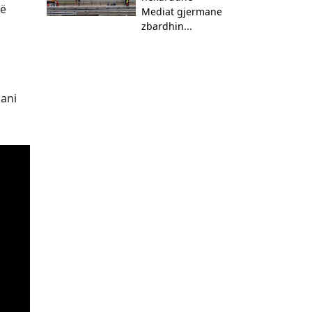
të
Mediat gjermane
zbardhin...
sani