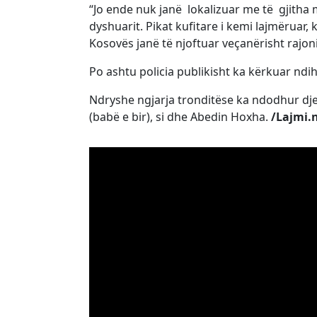
“Jo ende nuk janë lokalizuar me të gjitha 
dyshuarit. Pikat kufitare i kemi lajmëruar, ku
Kosovës janë të njoftuar veçanërisht rajon
Po ashtu policia publikisht ka kërkuar nd
Ndryshe ngjarja tronditëse ka ndodhur dj
(babë e bir), si dhe Abedin Hoxha.
/Lajmi.