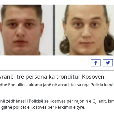
u vranë tre persona ka tronditur Kosovën.
dhe Engjullin – akoma janë në arrati, teksa nga Policia kanë
në zëdhënësi i Policisë së Kosovës për rajonin e Gjilanit, Is
ë gjithë policët e Kosovës për kërkimin e tyre.