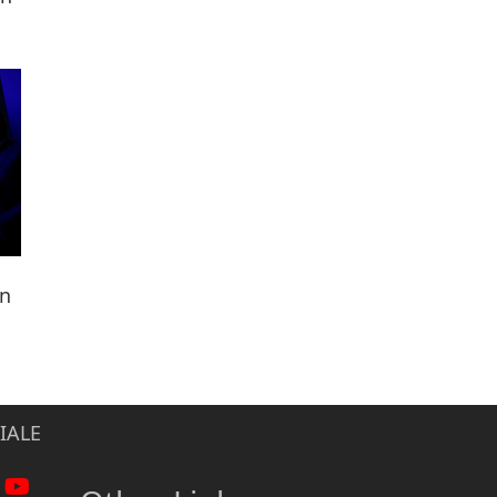
ën
IALE