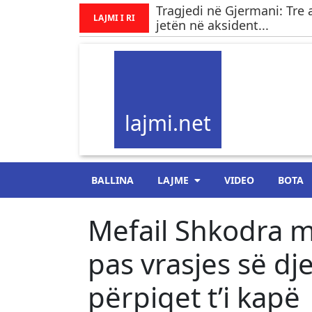
Tragjedi në Gjermani: Tre 
LAJMI I RI
jetën në aksident...
lajmi.net
BALLINA
LAJME
VIDEO
BOTA
Mefail Shkodra m
pas vrasjes së dj
përpiqet t’i kapë