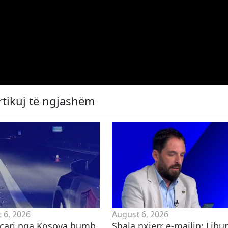
rtikuj të ngjashëm
 6, 2026
August 6, 2026
eçari nga Kosova humb
Shala nxjerr e-mailin: Libu