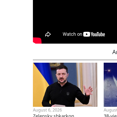
A
August 6, 2026
August
Zelensky shkarkon
38-vj