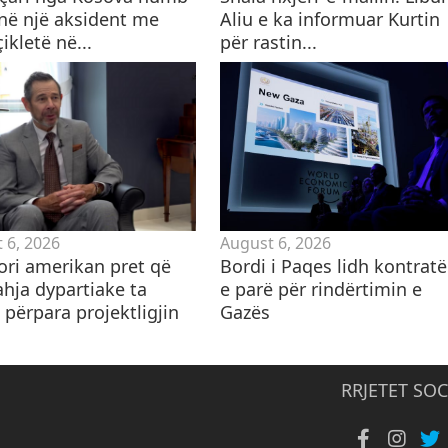
 në një aksident me
Aliu e ka informuar Kurtin
kletë në...
për rastin...
 6, 2026
August 6, 2026
ori amerikan pret që
Bordi i Paqes lidh kontrat
ahja dypartiake ta
e parë për rindërtimin e
 përpara projektligjin
Gazës
RRJETET SOC