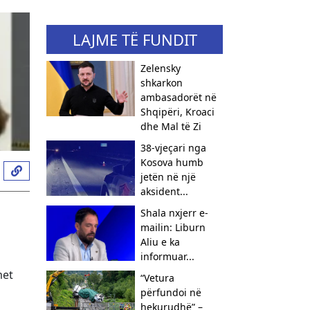
LAJME TË FUNDIT
Zelensky
shkarkon
ambasadorët në
Shqipëri, Kroaci
dhe Mal të Zi
38-vjeçari nga
Kosova humb
jetën në një
aksident...
Shala nxjerr e-
mailin: Liburn
Aliu e ka
informuar...
met
“Vetura
përfundoi në
hekurudhë” –