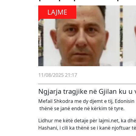
LAJME
11/08/2025 21:17
Ngjarja tragjike në Gjilan ku 
Mefail Shkodra me dy djemt e tij, Edonisin 
thënë se janë ende në kërkim të tyre.
Lidhur me këtë detaje për lajmi.net, ka dhë
Hashani, i cili ka thënë se i kanë njoftuar t