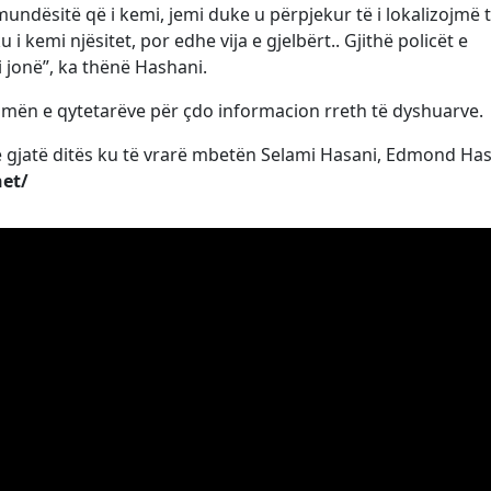
mundësitë që i kemi, jemi duke u përpjekur të i lokalizojmë 
 i kemi njësitet, por edhe vija e gjelbërt.. Gjithë policët e
i jonë”, ka thënë Hashani.
ihmën e qytetarëve për çdo informacion rreth të dyshuarve.
e gjatë ditës ku të vrarë mbetën Selami Hasani, Edmond Ha
net/