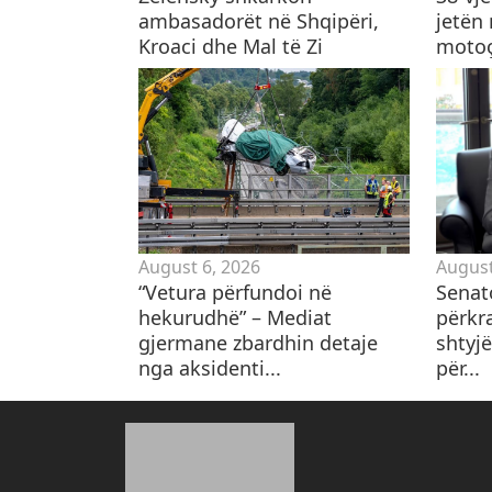
ambasadorët në Shqipëri,
jetën
Kroaci dhe Mal të Zi
motoçi
August 6, 2026
August
“Vetura përfundoi në
Senat
hekurudhë” – Mediat
përkr
gjermane zbardhin detaje
shtyjë
nga aksidenti...
për...