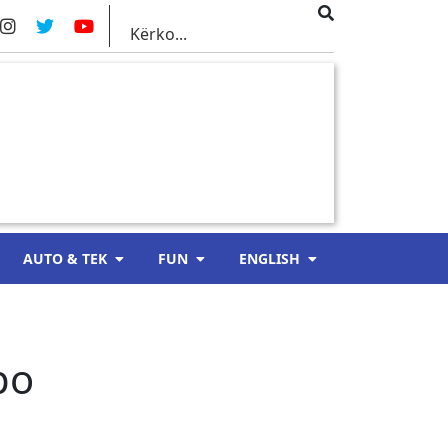
AUTO & TEK
FUN
ENGLISH
po