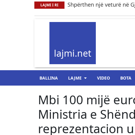
Shpërthen një veturë në Gj
LAJMI I RI
lajmi.net
BALLINA
LAJME
VIDEO
BOTA
Mbi 100 mijë eu
Ministria e Shënd
reprezentacion u