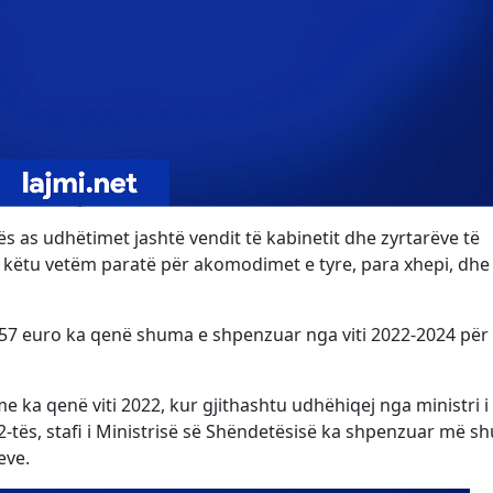
s as udhëtimet jashtë vendit të kabinetit dhe zyrtarëve të
ë këtu vetëm paratë për akomodimet e tyre, para xhepi, dhe
657 euro ka qenë shuma e shpenzuar nga viti 2022-2024 për
e ka qenë viti 2022, kur gjithashtu udhëhiqej nga ministri i
2-tës, stafi i Ministrisë së Shëndetësisë ka shpenzuar më 
eve.