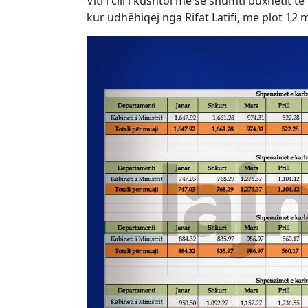
Viti i cili i kushtoi më së shumti buxhetit 
kur udhëhiqej nga Rifat Latifi, me plot 12 m