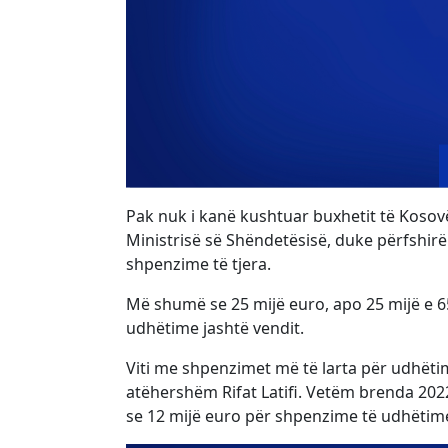
Pak nuk i kanë kushtuar buxhetit të Kosovë
Ministrisë së Shëndetësisë, duke përfshir
shpenzime të tjera.
Më shumë se 25 mijë euro, apo 25 mijë e 
udhëtime jashtë vendit.
Viti me shpenzimet më të larta për udhëtim
atëhershëm Rifat Latifi. Vetëm brenda 202
se 12 mijë euro për shpenzime të udhëtim