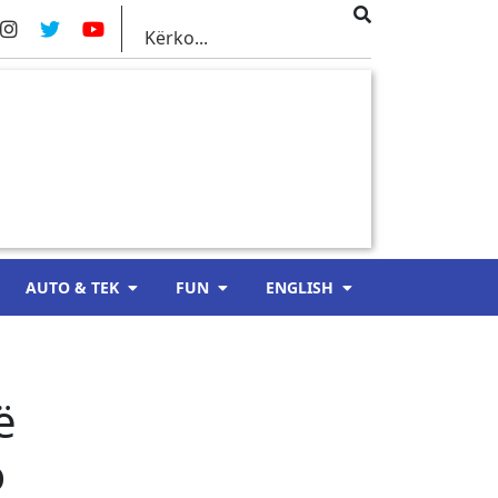
AUTO & TEK
FUN
ENGLISH
ë
o