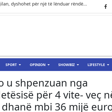
ilan, dyshohet për një të lënduar rëndë...
SPORT
OPINION
SHOWBIZ
LIFESTYLE
ro u shpenzuan nga
etësisë për 4 vite- veç n
 dhanë mbi 36 mijë eur