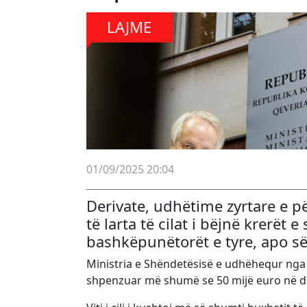
LAJME
01/09/2025 20:04
Derivate, udhëtime zyrtare e 
të larta të cilat i bëjnë krerët e
bashkëpunëtorët e tyre, apo së 
Ministria e Shëndetësisë e udhëhequr nga mi
shpenzuar më shumë se 50 mijë euro në der