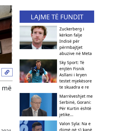
LAJME TË FUNDIT
Zuckerberg i
kërkon falje
Indisë për
përmbajtjet
abuzive në Meta
Sky Sport: Të
enjtën Fisnik
Asllani i kryen
testet mjekësore
t më
te skuadra e re
Marrëveshjet me
Serbinë, Gorani:
Për Kurtin është
jetike...
Valon Syla: Na e
dijmë që s’i kanë