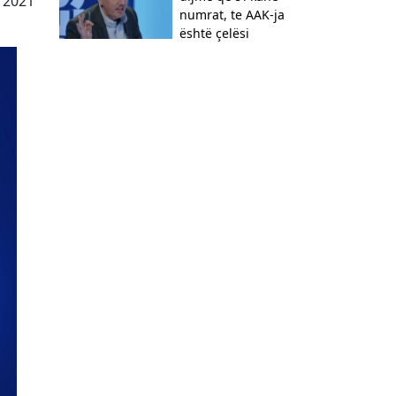
i 2021
numrat, te AAK-ja
është çelësi