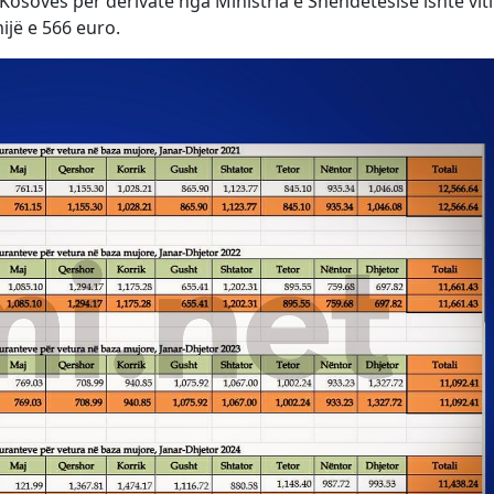
të Kosovës për derivate nga Ministria e Shëndetësisë ishte vit
ijë e 566 euro.