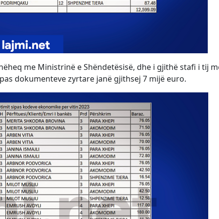
udhëheq me Ministrinë e Shëndetësisë, dhe i gjithë stafi i tij m
pas dokumenteve zyrtare janë gjithsej 7 mijë euro.