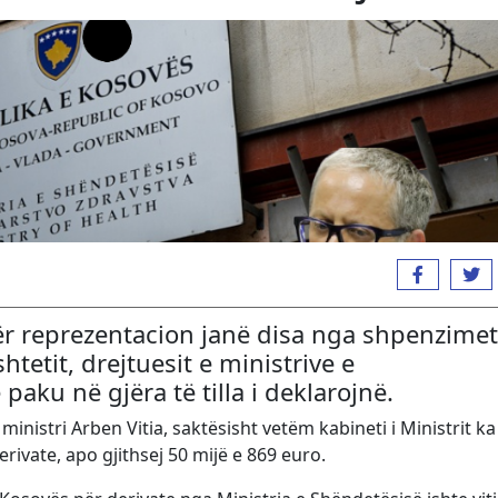
për reprezentacion janë disa nga shpenzime
 shtetit, drejtuesit e ministrive e
paku në gjëra të tilla i deklarojnë.
nistri Arben Vitia, saktësisht vetëm kabineti i Ministrit ka
ivate, apo gjithsej 50 mijë e 869 euro.