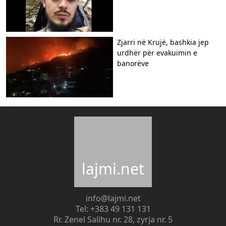
Zjarri në Krujë, bashkia jep
urdhër për evakuimin e
banorëve
lajmi.net
info@lajmi.net
Tel: +383 49 131 131
Rr. Zenel Salihu nr. 28, zyrja nr. 5