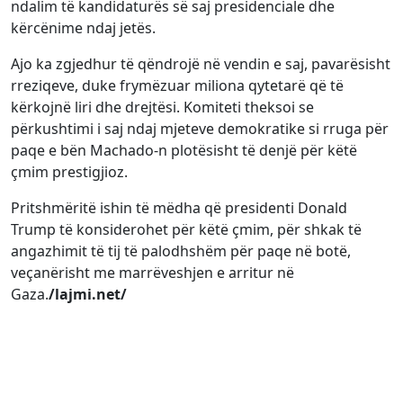
ndalim të kandidaturës së saj presidenciale dhe
kërcënime ndaj jetës.
Ajo ka zgjedhur të qëndrojë në vendin e saj, pavarësisht
rreziqeve, duke frymëzuar miliona qytetarë që të
kërkojnë liri dhe drejtësi. Komiteti theksoi se
përkushtimi i saj ndaj mjeteve demokratike si rruga për
paqe e bën Machado-n plotësisht të denjë për këtë
çmim prestigjioz.
Pritshmëritë ishin të mëdha që presidenti Donald
Trump të konsiderohet për këtë çmim, për shkak të
angazhimit të tij të palodhshëm për paqe në botë,
veçanërisht me marrëveshjen e arritur në
Gaza.
/lajmi.net/