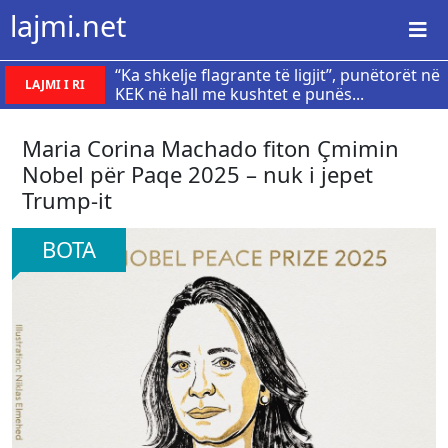
lajmi.net
“Ka shkelje flagrante të ligjit”, punëtorët në
LAJMI I RI
KEK në hall me kushtet e punës...
Maria Corina Machado fiton Çmimin
Nobel për Paqe 2025 – nuk i jepet
Trump-it
BOTA