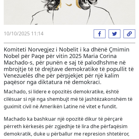
10/10/2025 11:14
Komiteti Norvegjez i Nobelit i ka dhënë Çmimin
Nobel për Paqe për vitin 2025 Maria Corina
Machado-s, për punën e saj të palodhshme në
mbrojtje të të drejtave demokratike të popullit të
Venezuelës dhe për përpjekjet për një kalim
paqësor nga diktatura në demokraci.
Machado, si lidere e opozitës demokratike, është
cilësuar si një nga shembujt më të jashtëzakonshëm të
guximit civil në Amerikën Latine në vitet e fundit.
Machado ka bashkuar një opozitë dikur të përçarë
përreth kërkesës për zgjedhje të lira dhe përfaqësim
demokratik, duke u përballur me represion shtetëror,