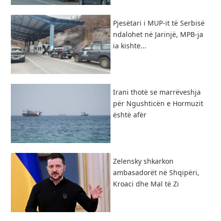
Pjesëtari i MUP-it të Serbisë
ndalohet në Jarinjë, MPB-ja
ia kishte...
Irani thotë se marrëveshja
për Ngushticën e Hormuzit
është afër
Zelensky shkarkon
ambasadorët në Shqipëri,
Kroaci dhe Mal të Zi