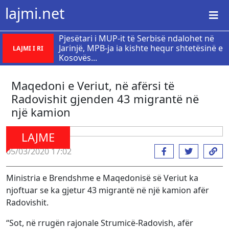
lajmi.net
Pjesëtari i MUP-it të Serbisë ndalohet në
Jarinjë, MPB-ja ia kishte hequr shtetësinë e
LAJMI I RI
Kosovës...
Maqedoni e Veriut, në afërsi të
Radovishit gjenden 43 migrantë në
një kamion
LAJME
05/03/2020 17:02
Ministria e Brendshme e Maqedonisë së Veriut ka
njoftuar se ka gjetur 43 migrantë në një kamion afër
Radovishit.
“Sot, në rrugën rajonale Strumicë-Radovish, afër