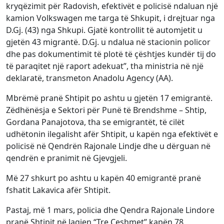
kryqëzimit për Radovish, efektivët e policisë ndaluan një
kamion Volkswagen me targa të Shkupit, i drejtuar nga
D.Gj. (43) nga Shkupi. Gjatë kontrollit të automjetit u
gjetën 43 migrantë. D.Gj. u ndalua në stacionin policor
dhe pas dokumentimit të plotë të çështjes kundër tij do
të paraqitet një raport adekuat”, tha ministria në një
deklaratë, transmeton Anadolu Agency (AA).
Mbrëmë pranë Shtipit po ashtu u gjetën 17 emigrantë.
Zëdhënësja e Sektori për Punë të Brendshme – Shtip,
Gordana Panajotova, tha se emigrantët, të cilët
udhëtonin ilegalisht afër Shtipit, u kapën nga efektivët e
policisë në Qendrën Rajonale Lindje dhe u dërguan në
qendrën e pranimit në Gjevgjeli.
Më 27 shkurt po ashtu u kapën 40 emigrantë pranë
fshatit Lakavica afër Shtipit.
Pastaj, më 1 mars, policia dhe Qendra Rajonale Lindore
pranë Shtipit në lagjen “Tre Çeshmet” kapën 78