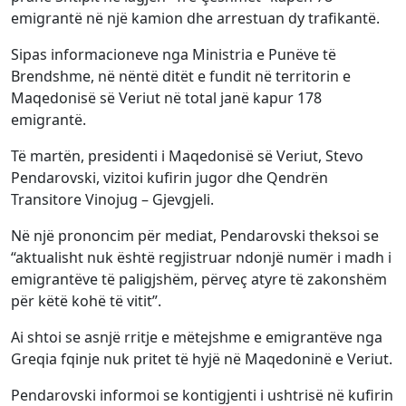
emigrantë në një kamion dhe arrestuan dy trafikantë.
Sipas informacioneve nga Ministria e Punëve të
Brendshme, në nëntë ditët e fundit në territorin e
Maqedonisë së Veriut në total janë kapur 178
emigrantë.
Të martën, presidenti i Maqedonisë së Veriut, Stevo
Pendarovski, vizitoi kufirin jugor dhe Qendrën
Transitore Vinojug – Gjevgjeli.
Në një prononcim për mediat, Pendarovski theksoi se
“aktualisht nuk është regjistruar ndonjë numër i madh i
emigrantëve të paligjshëm, përveç atyre të zakonshëm
për këtë kohë të vitit”.
Ai shtoi se asnjë rritje e mëtejshme e emigrantëve nga
Greqia fqinje nuk pritet të hyjë në Maqedoninë e Veriut.
Pendarovski informoi se kontigjenti i ushtrisë në kufirin