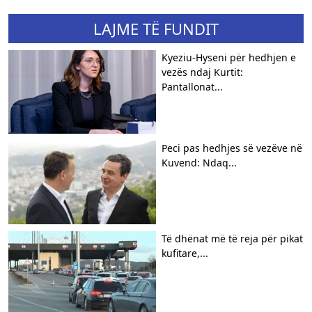
LAJME TË FUNDIT
Kyeziu-Hyseni për hedhjen e
vezës ndaj Kurtit:
Pantallonat...
Peci pas hedhjes së vezëve në
Kuvend: Ndaq...
​Të dhënat më të reja për pikat
kufitare,...