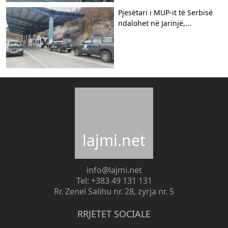
Pjesëtari i MUP-it të Serbisë
ndalohet në Jarinjë,...
lajmi.net
info@lajmi.net
Tel: +383 49 131 131
Rr. Zenel Salihu nr. 28, zyrja nr. 5
RRJETET SOCIALE