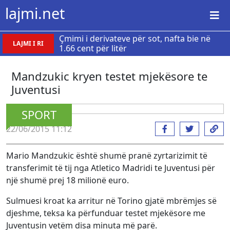
lajmi.net
Çmimi i derivateve për sot, nafta bie në
LAJMI I RI
1.66 cent për litër
Mandzukic kryen testet mjekësore te
Juventusi
SPORT
22/06/2015 11:12
Mario Mandzukic është shumë pranë zyrtarizimit të
transferimit të tij nga Atletico Madridi te Juventusi për
një shumë prej 18 milionë euro.
Sulmuesi kroat ka arritur në Torino gjatë mbrëmjes së
djeshme, teksa ka përfunduar testet mjekësore me
Juventusin vetëm disa minuta më parë.