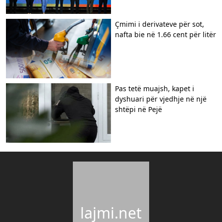
Çmimi i derivateve për sot,
nafta bie në 1.66 cent për litër
Pas tetë muajsh, kapet i
dyshuari për vjedhje në një
shtëpi në Pejë
lajmi.net