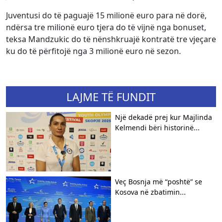
Juventusi do të paguajë 15 milionë euro para në dorë,
ndërsa tre milionë euro tjera do të vijnë nga bonuset,
teksa Mandzukic do të nënshkruajë kontratë tre vjeçare
ku do të përfitojë nga 3 milionë euro në sezon.
LAJME TË FUNDIT
​Një dekadë prej kur Majlinda
Kelmendi bëri historinë...
​Veç Bosnja më “poshtë” se
Kosova në zbatimin...