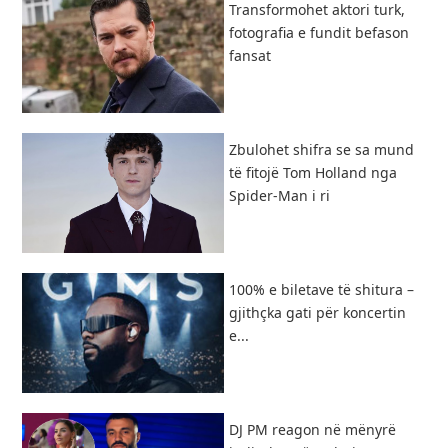
Transformohet aktori turk,
fotografia e fundit befason
fansat
Zbulohet shifra se sa mund
të fitojë Tom Holland nga
Spider-Man i ri
100% e biletave të shitura –
gjithçka gati për koncertin
e...
DJ PM reagon në mënyrë