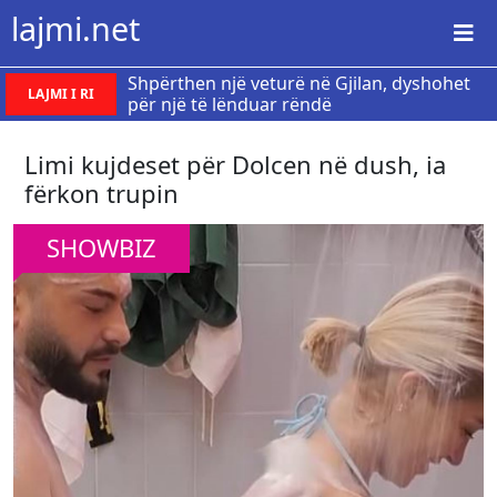
lajmi.net
Shpërthen një veturë në Gjilan, dyshohet
LAJMI I RI
për një të lënduar rëndë
Limi kujdeset për Dolcen në dush, ia
fërkon trupin
SHOWBIZ