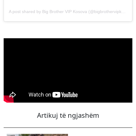
A post shared by Big Brother VIP Kosova (@bigbrothervipkosova)
Artikuj të ngjashëm