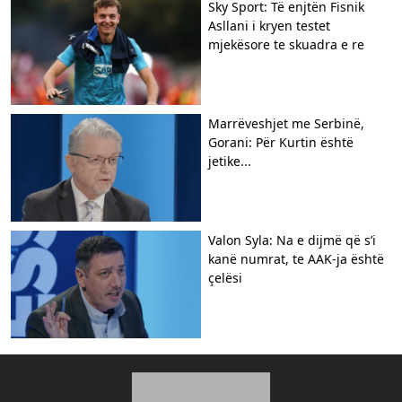
Sky Sport: Të enjtën Fisnik
Asllani i kryen testet
mjekësore te skuadra e re
Marrëveshjet me Serbinë,
Gorani: Për Kurtin është
jetike...
Valon Syla: Na e dijmë që s’i
kanë numrat, te AAK-ja është
çelësi