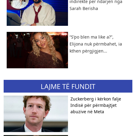
indirekte për ndarjen nga
Sarah Berisha
“S’po blen ma like a?”,
Elijona nuk përmbahet, ia
kthen përgjigjen...
LAJME TË FUNDIT
Zuckerberg i kërkon falje
Indisë për përmbajtjet
abuzive në Meta