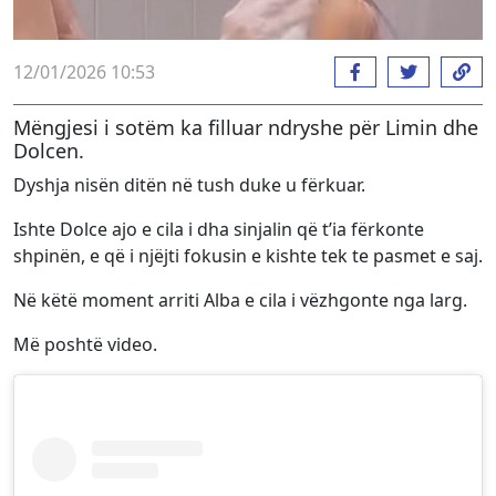
12/01/2026 10:53
Mëngjesi i sotëm ka filluar ndryshe për Limin dhe
Dolcen.
Dyshja nisën ditën në tush duke u fërkuar.
Ishte Dolce ajo e cila i dha sinjalin që t’ia fërkonte
shpinën, e që i njëjti fokusin e kishte tek te pasmet e saj.
Në këtë moment arriti Alba e cila i vëzhgonte nga larg.
Më poshtë video.