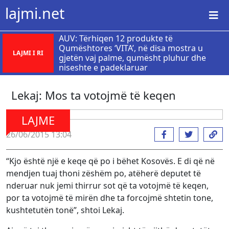
lajmi.net
AUV: Tërhiqen 12 produkte të
Qumështores ‘VITA’, në disa mostra u
LAJMI I RI
gjetën vaj palme, qumësht pluhur dhe
niseshte e padeklaruar
Lekaj: Mos ta votojmë të keqen
LAJME
26/06/2015 13:04
“Kjo është një e keqe që po i bëhet Kosovës. E di që në
mendjen tuaj thoni zëshëm po, atëherë deputet të
nderuar nuk jemi thirrur sot që ta votojmë të keqen,
por ta votojmë të mirën dhe ta forcojmë shtetin tone,
kushtetutën tonë”, shtoi Lekaj.