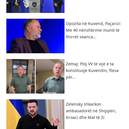
Opozita në Kuvend, Paçarizi:
Me 40 nënshkrime mund të
thirret seanca...
Zemaj: Ftoj VV të vijë e ta
konstituojë Kuvendin, ftesa
për...
Zelensky shkarkon
ambasadorët në Shqipëri,
Kroaci dhe Mal të Zi