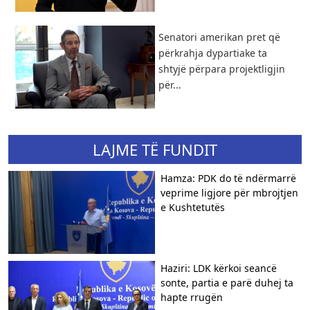
Senatori amerikan pret që
përkrahja dypartiake ta
shtyjë përpara projektligjin
për...
LAJME TË FUNDIT
Hamza: PDK do të ndërmarrë
veprime ligjore për mbrojtjen
e Kushtetutës
Haziri: LDK kërkoi seancë
sonte, partia e parë duhej ta
hapte rrugën