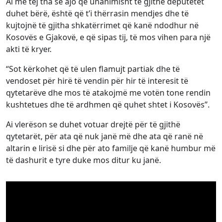
Ai më tej tha se ajo që unanimisht të gjithë deputetët
duhet bërë, është që t’i thërrasin mendjes dhe të
kujtojnë të gjitha shkatërrimet që kanë ndodhur në
Kosovës e Gjakovë, e që sipas tij, të mos vihen para një
akti të kryer.
“Sot kërkohet që të ulen flamujt partiak dhe të
vendoset për hirë të vendin për hir të interesit të
qytetarëve dhe mos të atakojmë me votën tone rendin
kushtetues dhe të ardhmen që quhet shtet i Kosovës”.
Ai vlerëson se duhet votuar drejtë për të gjithë
qytetarët, për ata që nuk janë më dhe ata që ranë në
altarin e lirisë si dhe për ato familje që kanë humbur më
të dashurit e tyre duke mos ditur ku janë.