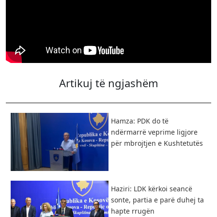
Artikuj të ngjashëm
Hamza: PDK do të
ndërmarrë veprime ligjore
për mbrojtjen e Kushtetutës
Haziri: LDK kërkoi seancë
sonte, partia e parë duhej ta
hapte rrugën