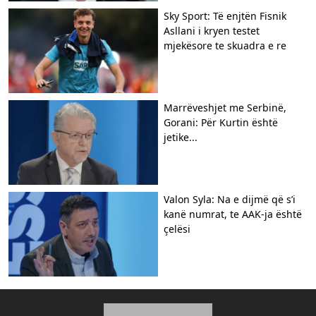
Sky Sport: Të enjtën Fisnik
Asllani i kryen testet
mjekësore te skuadra e re
Marrëveshjet me Serbinë,
Gorani: Për Kurtin është
jetike...
Valon Syla: Na e dijmë që s’i
kanë numrat, te AAK-ja është
çelësi