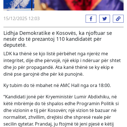
15/12/2025 12:03
Lidhja Demokratike e Kosovës, ka njoftuar se
nesër do të prezantoj 110 kandidatët për
deputetë.
LDK ka thënë se kjo listë përbëhet nga njerëz me
integritet, dije dhe përvojë, një ekip i ndëruar për shtet
dhe jo për propagandë. Ata kanë thënë se ky ekip e
dinë pse garojnë dhe për kë punojnë.
Ky tubim do të mbahet në AMC Hall nga ora 18:00.
“Kandidati jonë për Kryeministër Lumir Abdixhiku, në
këtë mbrëmje do të shpalos edhe Programin Politik si
dhe vizionin e tij për Kosovën; një vizion të bazuar në
normalitet, zhvillim, drejtësi dhe shpresë reale për
secilin qytetar. Prandaj, ju ftojmë të jeni pjesë e këtij