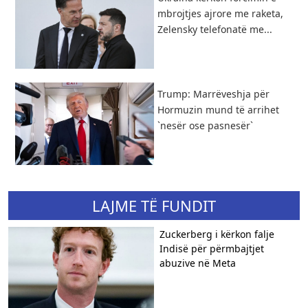
mbrojtjes ajrore me raketa,
Zelensky telefonatë me...
Trump: Marrëveshja për
Hormuzin mund të arrihet
`nesër ose pasnesër`
LAJME TË FUNDIT
Zuckerberg i kërkon falje
Indisë për përmbajtjet
abuzive në Meta