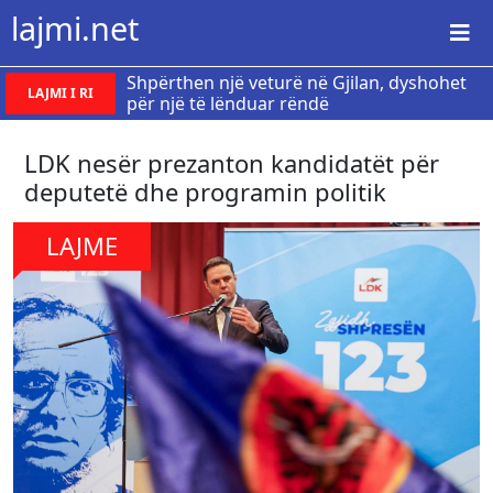
lajmi.net
Shpërthen një veturë në Gjilan, dyshohet
LAJMI I RI
për një të lënduar rëndë
LDK nesër prezanton kandidatët për
deputetë dhe programin politik
LAJME