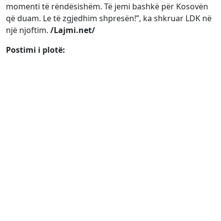
momenti të rëndësishëm. Të jemi bashkë për Kosovën
që duam. Le të zgjedhim shpresën!”, ka shkruar LDK në
një njoftim.
/Lajmi.net/
Postimi i plotë: