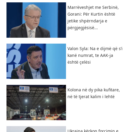
Marrëveshjet me Serbinë,
Gorani: Për Kurtin është
jetike shpërndarja e
përgjegjësisë...
Valon Syla: Na e dijmë që s’i
kanë numrat, te AAK-ja
është çelësi
Kolona në dy pika kufitare,
në të tjerat kalim i lehtë
Ukraina kërkon forcimin e