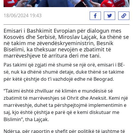
18/06/2024 19:43
Emisari i Bashkimit Evropian për dialogun mes
Kosovës dhe Serbisë, Miroslav Lajçak, ka thënë se
në takim me zëvendëskryeministrin, Besnik
Biselimi, ka theksuar nevojën e zbatimit të
marrëveshjeve të arritura deri me tani.
Pas takimi që zgjati më shumë se një orë, emisari i BE-
së, nuk ka dhënë shumë detaje, duke thënë se takime
për këtë çështje do t’i vazhdojë edhe në Beograd.
“Takimi është zhvilluar në klimën e mundësisë së
zbatimit të marrëveshjes së Ohrit dhe Aneksit. Kemi një
marrëveshje, duhet ta përshpejtojmë implementimin e
saj, kjo është çështja e parë që e kemi diskutuar me
Bislimin”, tha Lajçak.
Ndërsa, për raportin e shefit për politikë të jashtme të