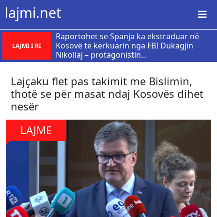
lajmi.net
Raportohet se Spanja ka ekstraduar në
Kosovë të kërkuarin nga FBI Dukagjin
LAJMI I RI
Nikollaj – protagonistin...
Lajçaku flet pas takimit me Bislimin,
thotë se për masat ndaj Kosovës dihet
nesër
LAJME