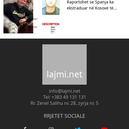
Raportohet se Spanja ka
ekstraduar në Kosovë të...
lajmi.net
info@lajmi.net
Tel: +383 49 131 131
Rr. Zenel Salihu nr. 28, zyrja nr. 5
RRJETET SOCIALE