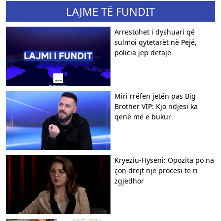
LAJME TË FUNDIT
Arrestohet i dyshuari që
sulmoi qytetarët në Pejë,
policia jep detaje
Miri rrëfen jetën pas Big
Brother VIP: Kjo ndjesi ka
qenë më e bukur
Kryeziu-Hyseni: Opozita po na
çon drejt një procesi të ri
zgjedhor