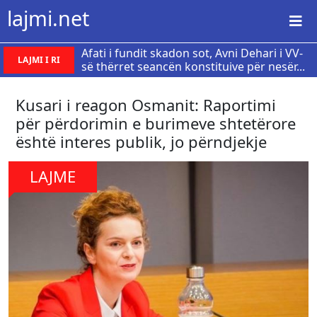
lajmi.net
Afati i fundit skadon sot, Avni Dehari i VV-
LAJMI I RI
së thërret seancën konstituive për nesër...
Kusari i reagon Osmanit: Raportimi
për përdorimin e burimeve shtetërore
është interes publik, jo përndjekje
LAJME