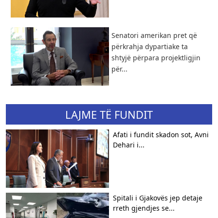
Senatori amerikan pret që
përkrahja dypartiake ta
shtyjë përpara projektligjin
për...
LAJME TË FUNDIT
Afati i fundit skadon sot, Avni
Dehari i...
Spitali i Gjakovës jep detaje
rreth gjendjes se...