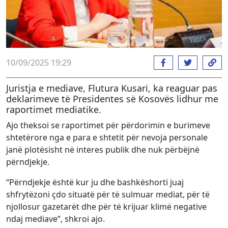
10/09/2025 19:29
Juristja e mediave, Flutura Kusari, ka reaguar pas
deklarimeve të Presidentes së Kosovës lidhur me
raportimet mediatike.
Ajo theksoi se raportimet për përdorimin e burimeve
shtetërore nga e para e shtetit për nevoja personale
janë plotësisht në interes publik dhe nuk përbëjnë
përndjekje.
“Përndjekje është kur ju dhe bashkëshorti juaj
shfrytëzoni çdo situatë për të sulmuar mediat, për të
njollosur gazetarët dhe për të krijuar klimë negative
ndaj mediave”, shkroi ajo.