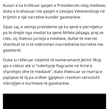
Kusari e ka kritikuar qasjen e Presidencës ndaj mediave,
duke e krahasuar me qasjen e Lëvizjes Vetëvendosje në
krijimin e një narrative kundër gazetarëve.
Sipas saj, e vetmja presidente që ka qenë e përndjekur
pa të drejtë nga mediat ka qenë Atifete Jahjaga, prej së
cilës, siç theksoi juristja e mediave, duhet të merret
shembull se si të ndërtohen marrëdhënie korrekte me
gazetarët.
Duke iu referuar ndalimit të kameramanit Jetmir Muji,
ajo e cilësoi atë si “ndërhyrje flagrante në lirinë e
shprehjes dhe të mediave”, duke theksuar se marrja e
pajisjeve të tij pa urdhër gjyqësor rrezikon seriozisht
mbrojtjen e burimeve të gazetarëve.