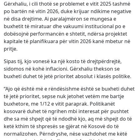
Gërxhaliu, i cili thotë se problemet e vitit 2025 tashmë
po bartën në vitin 2026, duke krijuar ndikime negative
në disa drejtime. Ai paralajmëron se mungesa e
buxhetit të miratuar dhe vakuumi institucional po e
dobësojnë performancën e shtetit, ndërsa projektet
kapitale të planifikuara për vitin 2026 kanë mbetur në
pritje.
Sipas tij, kjo vonesë ka një kosto të drejtpërdrejtë,
sidomos në kohë inflacioni. Gërxhaliu thekson se
buxheti duhet të jetë prioritet absolut i klasës politike.
“Ajo që është më e rëndësishme është se buxheti duhet
të jetë prioritet, sepse nuk jetohet vetëm me bartje
buxhetore, me 1/12 e vitit paraprak. Politikanët
kosovarë duhet të ngrihen mbi interesat për pushtet
dhe sa më shpejt që të ndodhë kjo, aq më shpejt do të
ketë kthim të shpresës se gjërat në Kosovë do të
normalizohen. Përndryshe, nëse vazhdohet me këtë