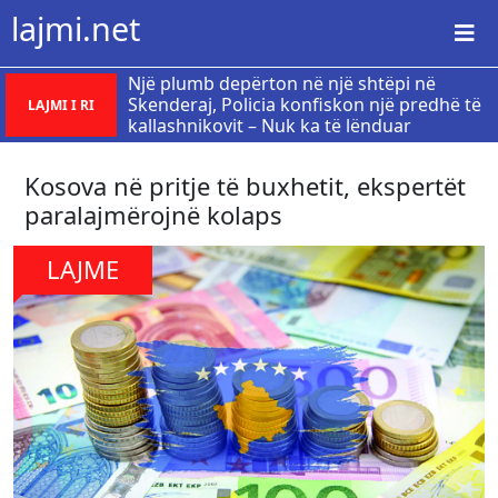
lajmi.net
Një plumb depërton në një shtëpi në
Skenderaj, Policia konfiskon një predhë të
LAJMI I RI
kallashnikovit – Nuk ka të lënduar
Kosova në pritje të buxhetit, ekspertët
paralajmërojnë kolaps
LAJME