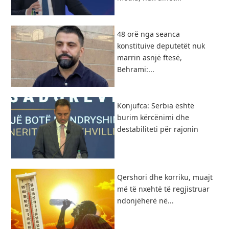
48 orë nga seanca
konstituive deputetët nuk
marrin asnjë ftesë,
Behrami:...
Konjufca: Serbia është
burim kërcënimi dhe
destabiliteti për rajonin
Qershori dhe korriku, muajt
më të nxehtë të regjistruar
ndonjëherë në...