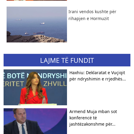
Irani vendos kushte për
rihapjen e Hormuzit
LAJME TË FUNDIT
Haxhiu: Deklaratat e Vuçiqit
për ndryshimin e rrjedhës...
Armend Muja mban sot
konferencë të
jashtëzakonshme për...