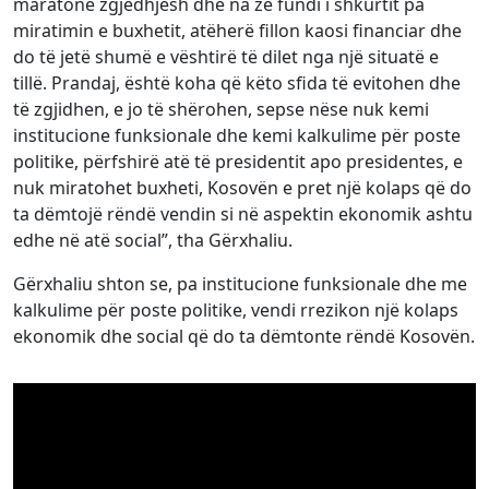
maratonë zgjedhjesh dhe na zë fundi i shkurtit pa
miratimin e buxhetit, atëherë fillon kaosi financiar dhe
do të jetë shumë e vështirë të dilet nga një situatë e
tillë. Prandaj, është koha që këto sfida të evitohen dhe
të zgjidhen, e jo të shërohen, sepse nëse nuk kemi
institucione funksionale dhe kemi kalkulime për poste
politike, përfshirë atë të presidentit apo presidentes, e
nuk miratohet buxheti, Kosovën e pret një kolaps që do
ta dëmtojë rëndë vendin si në aspektin ekonomik ashtu
edhe në atë social”, tha Gërxhaliu.
Gërxhaliu shton se, pa institucione funksionale dhe me
kalkulime për poste politike, vendi rrezikon një kolaps
ekonomik dhe social që do ta dëmtonte rëndë Kosovën.