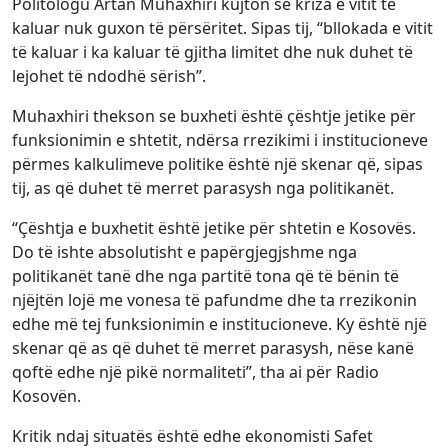
Politologu Artan Muhaxhiri kujton se kriza e vitit të
kaluar nuk guxon të përsëritet. Sipas tij, “bllokada e vitit
të kaluar i ka kaluar të gjitha limitet dhe nuk duhet të
lejohet të ndodhë sërish”.
Muhaxhiri thekson se buxheti është çështje jetike për
funksionimin e shtetit, ndërsa rrezikimi i institucioneve
përmes kalkulimeve politike është një skenar që, sipas
tij, as që duhet të merret parasysh nga politikanët.
“Çështja e buxhetit është jetike për shtetin e Kosovës.
Do të ishte absolutisht e papërgjegjshme nga
politikanët tanë dhe nga partitë tona që të bënin të
njëjtën lojë me vonesa të pafundme dhe ta rrezikonin
edhe më tej funksionimin e institucioneve. Ky është një
skenar që as që duhet të merret parasysh, nëse kanë
qoftë edhe një pikë normaliteti”, tha ai për Radio
Kosovën.
Kritik ndaj situatës është edhe ekonomisti Safet