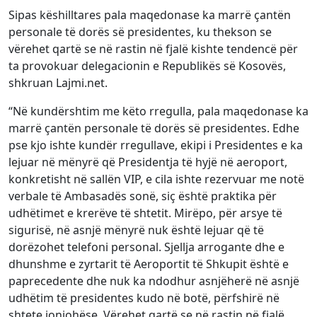
Sipas këshilltares pala maqedonase ka marrë çantën
personale të dorës së presidentes, ku thekson se
vërehet qartë se në rastin në fjalë kishte tendencë për
ta provokuar delegacionin e Republikës së Kosovës,
shkruan Lajmi.net.
“Në kundërshtim me këto rregulla, pala maqedonase ka
marrë çantën personale të dorës së presidentes. Edhe
pse kjo ishte kundër rregullave, ekipi i Presidentes e ka
lejuar në mënyrë që Presidentja të hyjë në aeroport,
konkretisht në sallën VIP, e cila ishte rezervuar me notë
verbale të Ambasadës sonë, siç është praktika për
udhëtimet e krerëve të shtetit. Mirëpo, për arsye të
sigurisë, në asnjë mënyrë nuk është lejuar që të
dorëzohet telefoni personal. Sjellja arrogante dhe e
dhunshme e zyrtarit të Aeroportit të Shkupit është e
paprecedente dhe nuk ka ndodhur asnjëherë në asnjë
udhëtim të presidentes kudo në botë, përfshirë në
shtete jonjohëse. Vërehet qartë se në rastin në fjalë