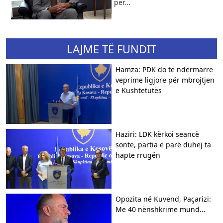
për...
LAJME TË FUNDIT
Hamza: PDK do të ndërmarrë
veprime ligjore për mbrojtjen
e Kushtetutës
Haziri: LDK kërkoi seancë
sonte, partia e parë duhej ta
hapte rrugën
Opozita në Kuvend, Paçarizi:
Me 40 nënshkrime mund...