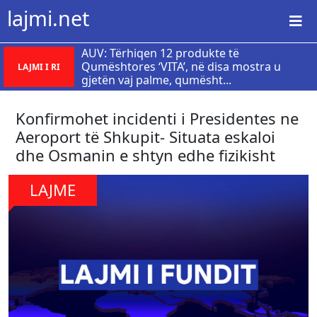
lajmi.net
AUV: Tërhiqen 12 produkte të
Qumështores ‘VITA’, në disa mostra u
LAJMI I RI
gjetën vaj palme, qumësht...
Konfirmohet incidenti i Presidentes ne
Aeroport të Shkupit- Situata eskaloi
dhe Osmanin e shtyn edhe fizikisht
LAJME