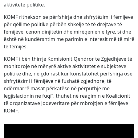
aktivitete politike.
KOMF rithekson se përfshirja dhe shfrytëzimi i fëmijëve
për qëllime politike përbën shkelje të të drejtave të
fëmijëve, cenon dinjitetin dhe mirëqenien e tyre, si dhe
është në kundërshtim me parimin e interesit më të mirë
të fëmijës.
KOMF i bën thirrje Komisionit Qendror të Zgjedhjeve të
monitorojë në mënyrë aktive aktivitetet e subjekteve
politike dhe, në çdo rast kur konstatohet përfshirja ose
shfrytëzimi i fëmijëve në fushatë zgjedhore, të
ndërmarrë masat përkatëse në përputhje me
legjislacionin në fuqi”, thuhet në reagimin e Koalicionit
të organizatave joqeveritare për mbrojtjen e fëmijëve
KOMF.