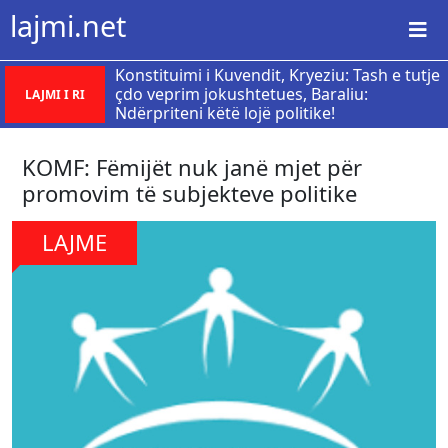
lajmi.net
​Konstituimi i Kuvendit, Kryeziu: Tash e tutje
çdo veprim jokushtetues, Baraliu:
LAJMI I RI
Ndërpriteni këtë lojë politike!
KOMF: Fëmijët nuk janë mjet për
promovim të subjekteve politike
LAJME