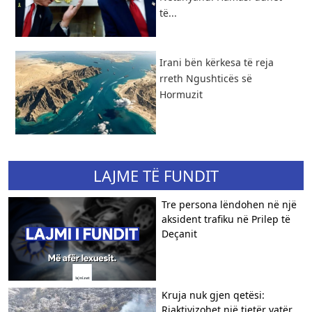
të...
​Irani bën kërkesa të reja
rreth Ngushticës së
Hormuzit
LAJME TË FUNDIT
Tre persona lëndohen në një
aksident trafiku në Prilep të
Deçanit
Kruja nuk gjen qetësi:
Riaktivizohet një tjetër vatër