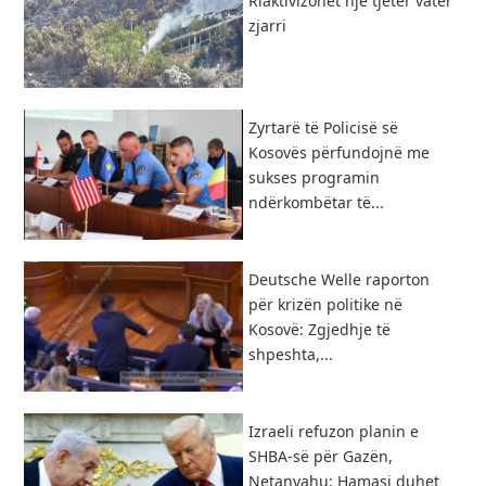
Riaktivizohet një tjetër vatër
zjarri
Zyrtarë të Policisë së
Kosovës përfundojnë me
sukses programin
ndërkombëtar të...
Deutsche Welle raporton
për krizën politike në
Kosovë: Zgjedhje të
shpeshta,...
Izraeli refuzon planin e
SHBA-së për Gazën,
Netanyahu: Hamasi duhet