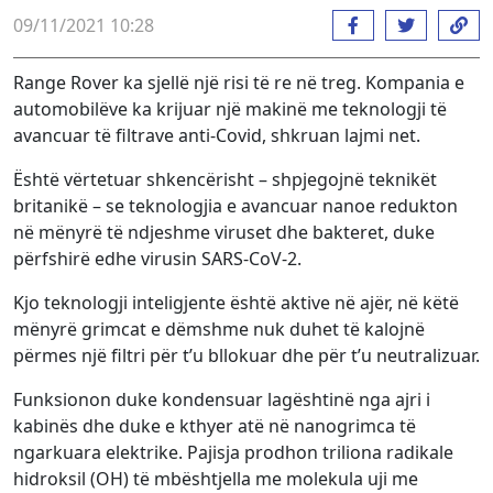
09/11/2021 10:28
Range Rover ka sjellë një risi të re në treg. Kompania e
automobilëve ka krijuar një makinë me teknologji të
avancuar të filtrave anti-Covid, shkruan lajmi net.
Është vërtetuar shkencërisht – shpjegojnë teknikët
britanikë – se teknologjia e avancuar nanoe redukton
në mënyrë të ndjeshme viruset dhe bakteret, duke
përfshirë edhe virusin SARS-CoV-2.
Kjo teknologji inteligjente është aktive në ajër, në këtë
mënyrë grimcat e dëmshme nuk duhet të kalojnë
përmes një filtri për t’u bllokuar dhe për t’u neutralizuar.
Funksionon duke kondensuar lagështinë nga ajri i
kabinës dhe duke e kthyer atë në nanogrimca të
ngarkuara elektrike. Pajisja prodhon triliona radikale
hidroksil (OH) të mbështjella me molekula uji me