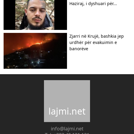
Haziraj, i dyshuari për...
Zjarri në Krujë, bashkia jep
urdhër për evakuimin e
banorëve
lajmi.net
info@lajmi.net