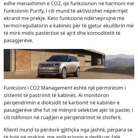
edhe menaxhimin e CO2, që funksionon në harmoni me
funksionin Purify, i cili mund të aktivizohet nëpërmjet
ekranit me prekje. Këto funksione ndërveprojnë me
termorregullatorin e kabinës për të gjetur ekuilibrin më
të mirë midis pastërtisë së ajrit dhe komoditetit të
pasagjerëve.
Funksioni i CO2 Management është një përmirësim i
sistemit të pastrimit të kabinës. Ai monitoron
përqendrimin e dioksidit të karbonit në kabinën e
pasagjerëve dhe fut në mënyrë selektive ajër të pastër, i
cili ndihmon në ruajtjen e përqendrimit të shoferit.
Klienti mund ta përdorë gjithçka nga jashtë, përpara se
të hyjë në makinë, me aplikacionin e dedikuar, falë