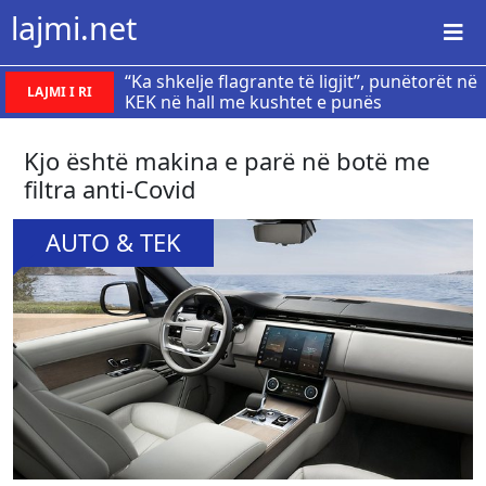
lajmi.net
“Ka shkelje flagrante të ligjit”, punëtorët në
LAJMI I RI
KEK në hall me kushtet e punës
Kjo është makina e parë në botë me
filtra anti-Covid
AUTO & TEK