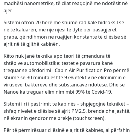
madhësi nanometrike, të cilat reagojnë me ndotësit në
ajër.
Sistemi ofron 20 herë më shumë radikale hidroksil se
në të kaluarën, me një njësi të dytë për pasagjerët
prapa, që ndihmon në ruajtjen konstante të cilësisë së
ajrit në të gjithë kabinën.
Këto nuk janë teknika apo teori të çmendura të
shtëpive automobilistike: testet e pavarura kanë
treguar se përdorimi i Cabin Air Purification Pro për më
shumë se 30 minuta është 97% efektiv në eliminimin e
viruseve, baktereve dhe substancave ndotëse. Dhe se
Nanoe ka treguar eliminim mbi 99% të Covid-19.
Sistemi i ri i pastrimit të kabinës – shpjegojnë teknikët –
shfaq nivelet e cilësisë së ajrit PM2,5, brenda dhe jashtë,
në ekranin qendror me prekje (touchscreen).
Për të përmirësuar cilësinë e ajrit të kabinës, ai përfshin