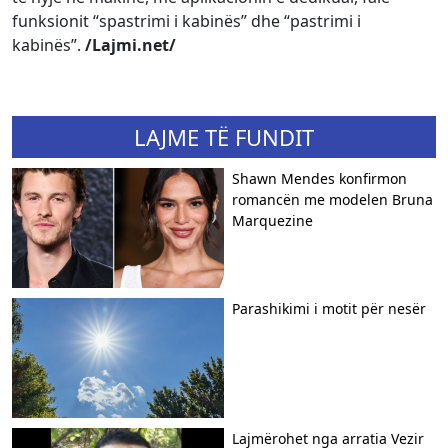
funksionit “spastrimi i kabinës” dhe “pastrimi i
kabinës”.
/Lajmi.net/
LAJME TË FUNDIT
Shawn Mendes konfirmon
romancën me modelen Bruna
Marquezine
Parashikimi i motit për nesër
Lajmërohet nga arratia Vezir