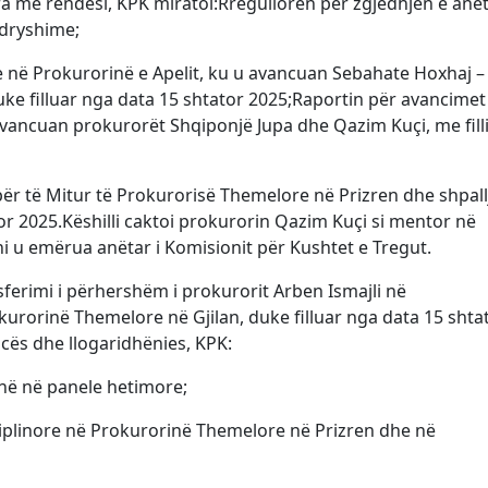
ra me rëndësi, KPK miratoi:Rregulloren për zgjedhjen e anë
ndryshime;
 në Prokurorinë e Apelit, ku u avancuan Sebahate Hoxhaj –
uke filluar nga data 15 shtator 2025;Raportin për avancimet
vancuan prokurorët Shqiponjë Jupa dhe Qazim Kuçi, me fil
r të Mitur të Prokurorisë Themelore në Prizren dhe shpall
or 2025.Këshilli caktoi prokurorin Qazim Kuçi si mentor në
i u emërua anëtar i Komisionit për Kushtet e Tregut.
sferimi i përhershëm i prokurorit Arben Ismajli në
rorinë Themelore në Gjilan, duke filluar nga data 15 shta
cës dhe llogaridhënies, KPK:
jnë në panele hetimore;
iplinore në Prokurorinë Themelore në Prizren dhe në