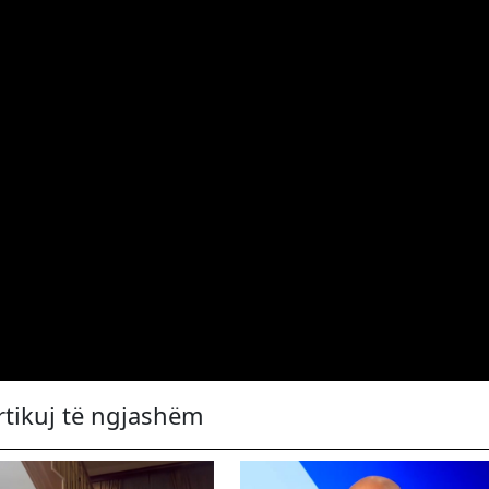
rtikuj të ngjashëm