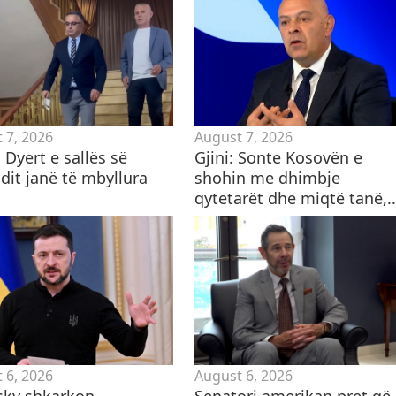
 7, 2026
August 7, 2026
: Dyert e sallës së
Gjini: Sonte Kosovën e
dit janë të mbyllura
shohin me dhimbje
qytetarët dhe miqtë tanë,..
 6, 2026
August 6, 2026
sky shkarkon
Senatori amerikan pret që