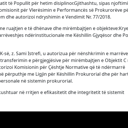
tit të Popullit për hetim disiplinor.Gjithashtu, sipas njoftimi
 Komisionit për Vlerësimin e Performancës së Prokurorëve p
 dhe autorizoi ndryshimin e Vendimit Nr. 77/2018.
me ruajtjen e të dhënave dhe mirëmbajtjen e objekteve:Kry
rrëveshjes ndërinstitucionale me Këshillin Gjyqësor dhe Po
KPK-së, z. Sami Istrefi, u autorizua për nënshkrimin e marrëv
ransferimin e përgjegjësive për mirëmbajtjen e Objektit C
autorizoi Komisionin për Çështje Normative që të ndërmarrë
ë përputhje me Ligjin për Këshillin Prokurorial dhe për har
personale në sistemin prokurorial.
shtuar në rritjen e efikasitetit dhe integritetit të sistemit