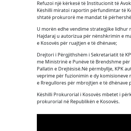
Refuzoi një kërkesë të Institucionit të Avoka
Këshilli miratoi raportin përfundimtar të
shtatë prokurorë me mandat të përhershëm
U morën edhe vendime strategjike lidhur 
Hajdaraj u autorizua për nënshkrimin e ma
e Kosovës për ruajtjen e të dhënave;
Drejtori i Përgjithshëm i Sekretariatit të 
me Ministrinë e Punëve të Brendshme për t
Pallatin e Drejtësisë.Në përmbyllje, KPK 
veprime për fuzionimin e dy komisioneve n
e Rregullores për mbrojtjen e të dhënave 
Këshilli Prokurorial i Kosovës mbetet i përku
prokurorial në Republikën e Kosovës.