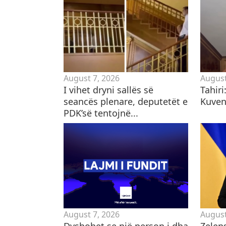
August 7, 2026
August
I vihet dryni sallës së
Tahiri
seancës plenare, deputetët e
Kuven
PDK’së tentojnë...
August 7, 2026
August
Dyshohet se një person i dha
Zelen