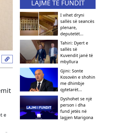
LAJME TË FUNDIT
I vihet dryni
sallës së seancës
plenare,
deputetët...
Tahiri: Dyert e
sallës së
Kuvendit janë të
mbyllura
Gjini: Sonte
Kosovën e shohin
me dhimbje
emit
qytetarët...
Dyshohet se një
person i dha
fund jetës në
t e
lagjen Marigona