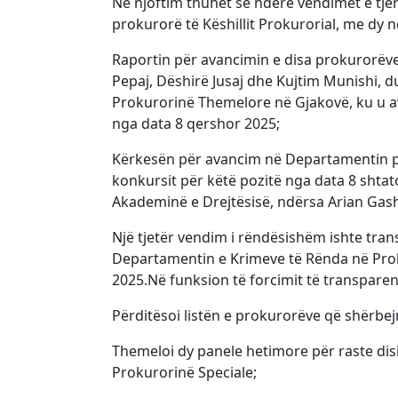
Në njoftim thuhet se ndërë vendimet e tje
prokurorë të Këshillit Prokurorial, me dy 
Raportin për avancimin e disa prokurorëve
Pepaj, Dëshirë Jusaj dhe Kujtim Munishi, d
Prokurorinë Themelore në Gjakovë, ku u a
nga data 8 qershor 2025;
Kërkesën për avancim në Departamentin pë
konkursit për këtë pozitë nga data 8 shtat
Akademinë e Drejtësisë, ndërsa Arian Gash
Një tjetër vendim i rëndësishëm ishte tran
Departamentin e Krimeve të Rënda në Proku
2025.Në funksion të forcimit të transparen
Përditësoi listën e prokurorëve që shërbe
Themeloi dy panele hetimore për raste dis
Prokurorinë Speciale;