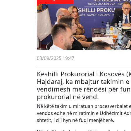
03/09/2025 19:47
Këshilli Prokurorial i Kosovës
Hajdaraj, ka mbajtur takimin e 
vendimesh me rëndësi për funk
prokurorial në vend.
Në këtë takim u miratuan procesverbalet e 
vendos edhe në miratimin e Udhëzimit Adm
shtetit, i cili hyn në fuqi menjëherë.