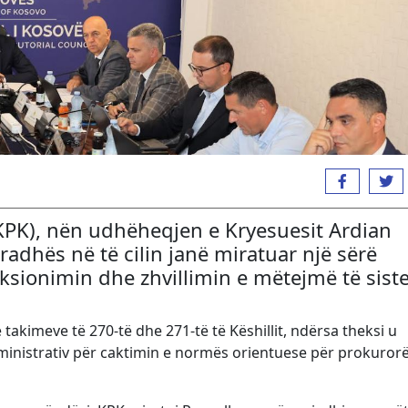
 (KPK), nën udhëheqjen e Kryesuesit Ardian
radhës në të cilin janë miratuar një sërë
sionimin dhe zhvillimin e mëtejmë të sist
takimeve të 270-të dhe 271-të të Këshillit, ndërsa theksi u
inistrativ për caktimin e normës orientuese për prokurorë