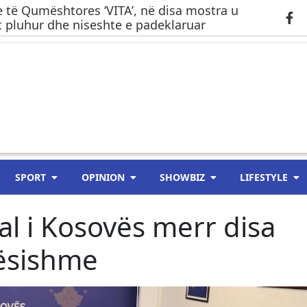
 të Qumështores ‘VITA’, në disa mostra u
 pluhur dhe niseshte e padeklaruar
SPORT
OPINION
SHOWBIZ
LIFESTYLE
ial i Kosovës merr disa
ësishme