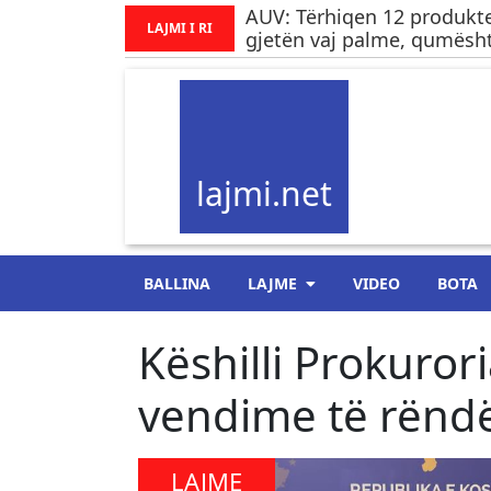
AUV: Tërhiqen 12 produkte
LAJMI I RI
gjetën vaj palme, qumësht
lajmi.net
BALLINA
LAJME
VIDEO
BOTA
Këshilli Prokuror
vendime të rënd
LAJME