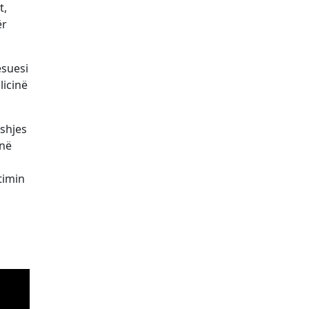
t,
ër
esuesi
licinë
eshjes
 në
timin