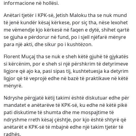
informacione në hollësi.
Anëtari tjetër i KPK-së, Jetish Maloku tha se nuk mund
të jenë kundër kësaj kërkese, por siç tha, nëse lexohet
me vëmendje kjo kërkesë në faqen e dytë, shihet qartë
se gjuha e përdorur në fund, po i sjell njëfarë mënyre
para një akti, dhe sikur po i kushtëzon.
Florent Muçaj tha se nuk e sheh këtë gjuhë të gjykatës
si kërcënim, por e sheh si një përshkrim të detyrimeve
ligjore që ajo ka, pasi sipas tij, kushtetuesja ka detyrim
ligjor që të veprojë edhe në bazë të praktikave në këtë
mënyrë.
Ndryshe përgjatë këtij takimi është diskutuar edhe për
mandatet e anëtarëve të KPK-së, ku edhe në këtë pikë
pati diskutime të shumta dhe me mospajtime të
ndryshme rreth kësaj çështje, por kjo është shtyrë që
anëtarët e KPK-së të mbajnë edhe një takim tjetër të
radhës.