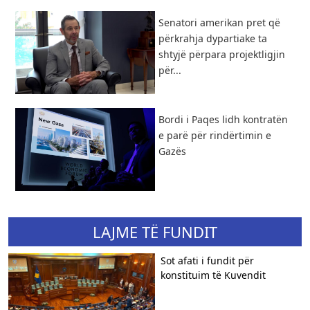
Senatori amerikan pret që
përkrahja dypartiake ta
shtyjë përpara projektligjin
për...
Bordi i Paqes lidh kontratën
e parë për rindërtimin e
Gazës
LAJME TË FUNDIT
Sot afati i fundit për
konstituim të Kuvendit