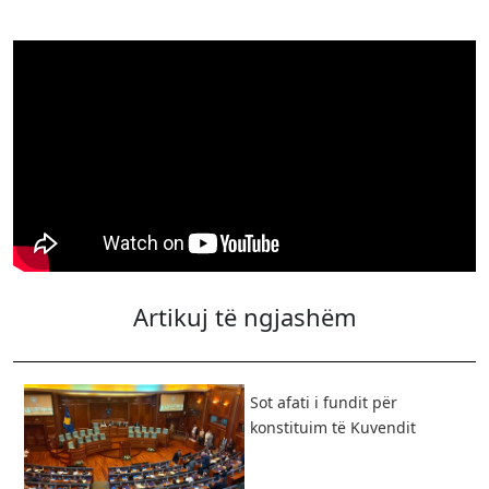
Artikuj të ngjashëm
Sot afati i fundit për
konstituim të Kuvendit