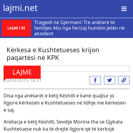
lajmi.net
Tragjedi në Gjermani: Tre anëtarë të
familjes Aliu nga Ferizaj humbin jetën në
LAJMI I RI
aksident
Kërkesa e Kushtetueses krijon
paqartësi në KPK
LAJME
03/03/2015 18:31
Disa nga anëtarët e këtij Këshilli e kanë quajtur jo
ligjore kërkesën e Kushtetueses në lidhje me kërkesën
e saj.
Anëtarja e këtij Këshilli, Sevdije Morina tha se Gjykata
Kushtetuese nuk ka të drejtë ligjore që të kërkojë