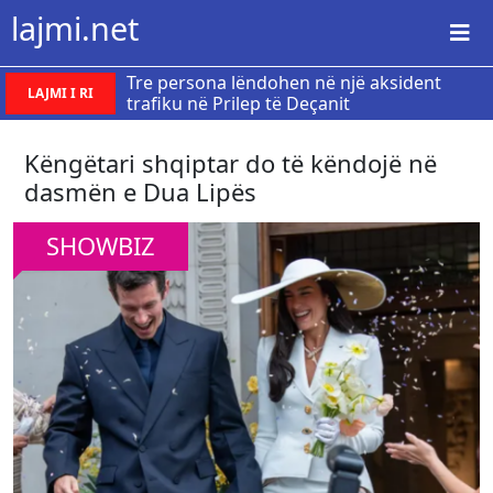
lajmi.net
Tre persona lëndohen në një aksident
LAJMI I RI
trafiku në Prilep të Deçanit
Këngëtari shqiptar do të këndojë në
dasmën e Dua Lipës
SHOWBIZ