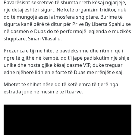
Pavarësisht sekreteve të shumta rreth kësaj ngjarjeje,
një detaj është i sigurt. Në këtë organizim triditor, nuk
do të mungojë asesi atmosfera shqiptare. Burime të
sigurta kanë bërë të ditur për Prive By Liberta Spahiu se
në dasmën e Duas do të performojë legjenda e muzikës
shqiptare, Sinan Vllasaliu.
Prezenca e tij me hitet e pavdekshme dhe ritmin që i
ngre të gjithë në këmbë, do t’i japë padiskutim një shije
unike dhe nostalgjike kësaj dasme VIP, duke treguar
edhe njëherë lidhjen e fortë të Duas me rrënjët e saj.
Mbetet të shihet nëse do të ketë emra të tjerë nga
estrada jonë në mesin e të ftuarve.