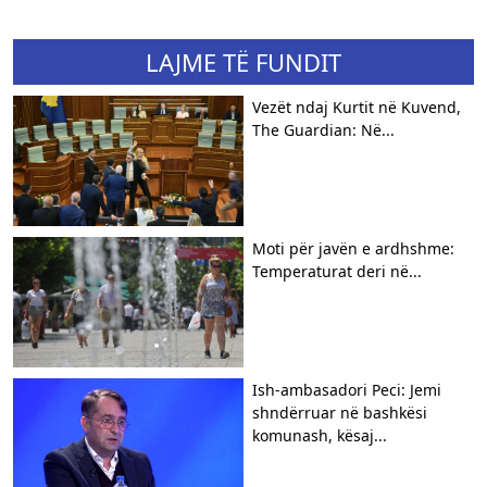
LAJME TË FUNDIT
Vezët ndaj Kurtit në Kuvend,
The Guardian: Në...
Moti për javën e ardhshme:
Temperaturat deri në...
Ish-ambasadori Peci: Jemi
shndërruar në bashkësi
komunash, kësaj...