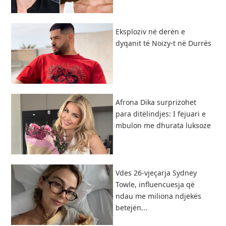
Eksploziv në derën e
dyqanit të Noizy-t në Durrës
Afrona Dika surprizohet
para ditëlindjes: I fejuari e
mbulon me dhurata luksoze
Vdes 26-vjeçarja Sydney
Towle, influencuesja që
ndau me miliona ndjekës
betejën...