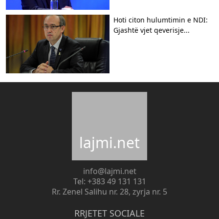
Hoti citon hulumtimin e NDI:
Gjashtë vjet qeverisje...
lajmi.net
info@lajmi.net
Tel: +383 49 131 131
Rr. Zenel Salihu nr. 28, zyrja nr. 5
RRJETET SOCIALE