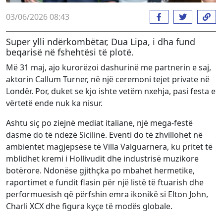
03/06/2026 08:43
Super ylli ndërkombëtar, Dua Lipa, i dha fund
beqarisë në fshehtësi të plotë.
Më 31 maj, ajo kurorëzoi dashurinë me partnerin e saj,
aktorin Callum Turner, në një ceremoni tejet private në
Londër. Por, duket se kjo ishte vetëm nxehja, pasi festa e
vërtetë ende nuk ka nisur.
Ashtu siç po ziejnë mediat italiane, një mega-festë
dasme do të ndezë Sicilinë. Eventi do të zhvillohet në
ambientet magjepsëse të Villa Valguarnera, ku pritet të
mblidhet kremi i Hollivudit dhe industrisë muzikore
botërore. Ndonëse gjithçka po mbahet hermetike,
raportimet e fundit flasin për një listë të ftuarish dhe
performuesish që përfshin emra ikonikë si Elton John,
Charli XCX dhe figura kyçe të modës globale.