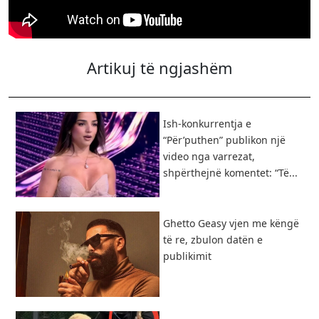
Artikuj të ngjashëm
Ish-konkurrentja e
“Për’puthen” publikon një
video nga varrezat,
shpërthejnë komentet: “Të...
Ghetto Geasy vjen me këngë
të re, zbulon datën e
publikimit