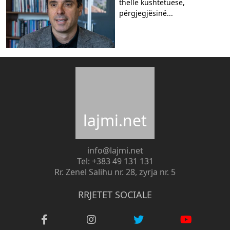
thellë kushtetuese,
përgjegjësinë...
lajmi.net
info@lajmi.net
Tel: +383 49 131 131
Rr. Zenel Salihu nr. 28, zyrja nr. 5
RRJETET SOCIALE