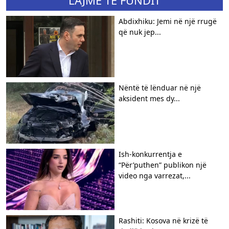
LAJME TË FUNDIT
Abdixhiku: Jemi në një rrugë
që nuk jep...
Nëntë të lënduar në një
aksident mes dy...
Ish-konkurrentja e
“Për’puthen” publikon një
video nga varrezat,...
Rashiti: Kosova në krizë të