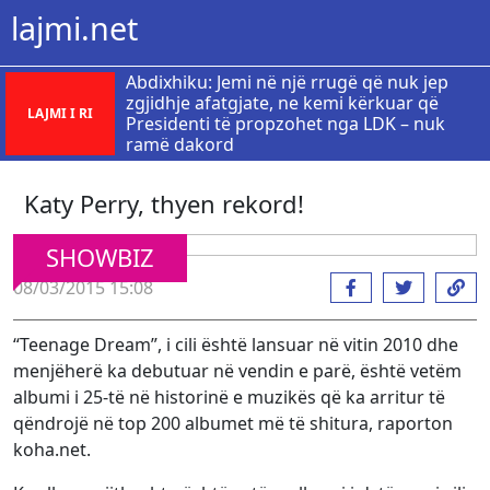
lajmi.net
Abdixhiku: Jemi në një rrugë që nuk jep
zgjidhje afatgjate, ne kemi kërkuar që
LAJMI I RI
Presidenti të propzohet nga LDK – nuk
ramë dakord
Katy Perry, thyen rekord!
SHOWBIZ
08/03/2015 15:08
“Teenage Dream”, i cili është lansuar në vitin 2010 dhe
menjëherë ka debutuar në vendin e parë, është vetëm
albumi i 25-të në historinë e muzikës që ka arritur të
qëndrojë në top 200 albumet më të shitura, raporton
koha.net.