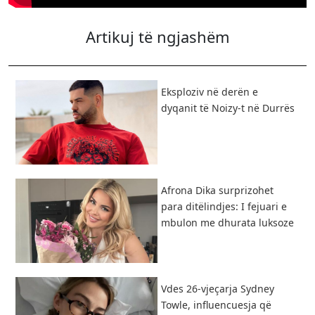
Artikuj të ngjashëm
Eksploziv në derën e
dyqanit të Noizy-t në Durrës
Afrona Dika surprizohet
para ditëlindjes: I fejuari e
mbulon me dhurata luksoze
Vdes 26-vjeçarja Sydney
Towle, influencuesja që