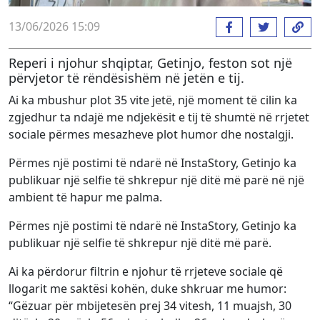
13/06/2026 15:09
Reperi i njohur shqiptar, Getinjo, feston sot një
përvjetor të rëndësishëm në jetën e tij.
Ai ka mbushur plot 35 vite jetë, një moment të cilin ka
zgjedhur ta ndajë me ndjekësit e tij të shumtë në rrjetet
sociale përmes mesazheve plot humor dhe nostalgji.
Përmes një postimi të ndarë në InstaStory, Getinjo ka
publikuar një selfie të shkrepur një ditë më parë në një
ambient të hapur me palma.
Përmes një postimi të ndarë në InstaStory, Getinjo ka
publikuar një selfie të shkrepur një ditë më parë.
Ai ka përdorur filtrin e njohur të rrjeteve sociale që
llogarit me saktësi kohën, duke shkruar me humor:
“Gëzuar për mbijetesën prej 34 vitesh, 11 muajsh, 30