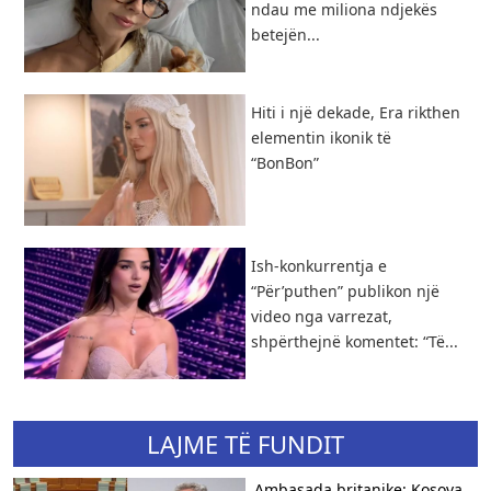
ndau me miliona ndjekës
betejën...
Hiti i një dekade, Era rikthen
elementin ikonik të
“BonBon”
Ish-konkurrentja e
“Për’puthen” publikon një
video nga varrezat,
shpërthejnë komentet: “Të...
LAJME TË FUNDIT
Ambasada britanike: Kosova