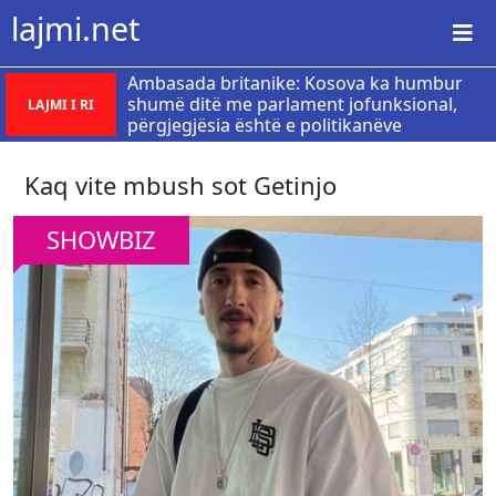
lajmi.net
Ambasada britanike: Kosova ka humbur
shumë ditë me parlament jofunksional,
LAJMI I RI
përgjegjësia është e politikanëve
Kaq vite mbush sot Getinjo
SHOWBIZ