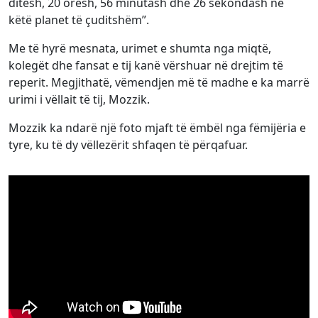
ditësh, 20 orësh, 56 minutash dhe 26 sekondash në
këtë planet të çuditshëm”.
Me të hyrë mesnata, urimet e shumta nga miqtë,
kolegët dhe fansat e tij kanë vërshuar në drejtim të
reperit. Megjithatë, vëmendjen më të madhe e ka marrë
urimi i vëllait të tij, Mozzik.
Mozzik ka ndarë një foto mjaft të ëmbël nga fëmijëria e
tyre, ku të dy vëllezërit shfaqen të përqafuar.