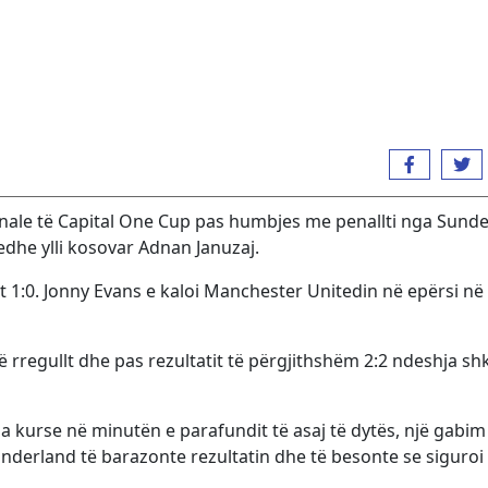
nale të Capital One Cup pas humbjes me penallti nga Sund
a edhe ylli kosovar Adnan Januzaj.
lt 1:0. Jonny Evans e kaloi Manchester Unitedin në epërsi në
ë rregullt dhe pas rezultatit të përgjithshëm 2:2 ndeshja sh
a kurse në minutën e parafundit të asaj të dytës, një gabim 
nderland të barazonte rezultatin dhe të besonte se siguroi