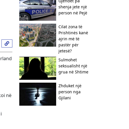
Gjendet pa
shenja jete një
person në Pejë
Cilat zona të
Prishtinës kanë
ajrin më të
pastër për
jetesë?
erland
Sulmohet
seksualisht një
grua në Shtime
Zhduket një
person nga
koi në
Gjilani
i