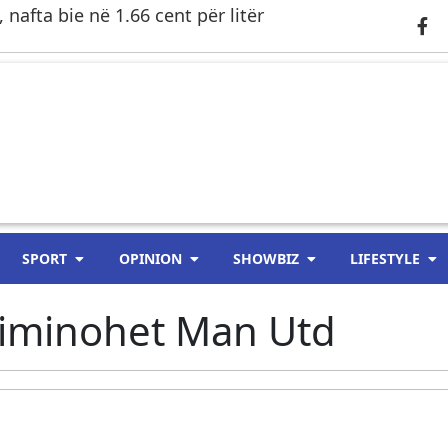
 nafta bie në 1.66 cent për litër
SPORT
OPINION
SHOWBIZ
LIFESTYLE
liminohet Man Utd