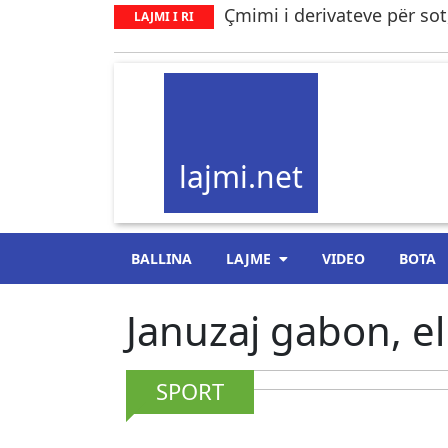
Çmimi i derivateve për sot,
LAJMI I RI
lajmi.net
BALLINA
LAJME
VIDEO
BOTA
Januzaj gabon, e
SPORT