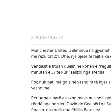
22/01/2014 22:32
Manchester United u eliminua në gjysmëfi
me rezultat 2:1. Dhe, një pjesë të fajit e k
Vendasit e fituan duelin në kohën e rregul
minutën e 37’të kur realizoi nga afërsia.
Por, nuk pati më gola në vazhdim të lojës s
vazhdime.
Periudha e parë e vazhdimeve nuk solli gol
rëndë nga portieri David de Gea bëri që Su
finalen, pas golit nga Phillip Bardsley.