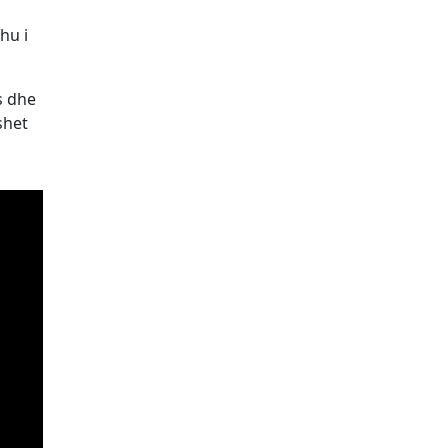
hu i
s dhe
shet