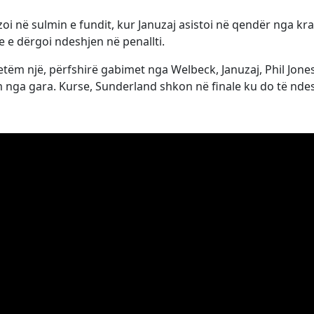
i në sulmin e fundit, kur Januzaj asistoi në qendër nga kra
e e dërgoi ndeshjen në penallti.
tëm një, përfshirë gabimet nga Welbeck, Januzaj, Phil Jone
 nga gara. Kurse, Sunderland shkon në finale ku do të nde