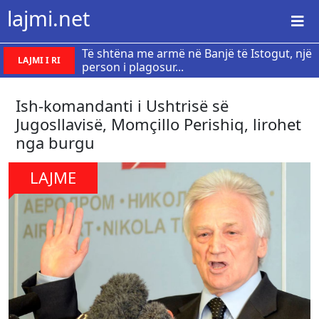
lajmi.net
Të shtëna me armë në Banjë të Istogut, një
LAJMI I RI
person i plagosur...
Ish-komandanti i Ushtrisë së
Jugosllavisë, Momçillo Perishiq, lirohet
nga burgu
LAJME