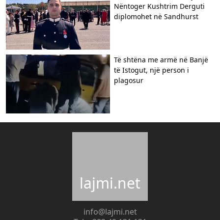
Nëntoger Kushtrim Derguti
diplomohet në Sandhurst
Të shtëna me armë në Banjë
të Istogut, një person i
plagosur
lajmi.net
info@lajmi.net