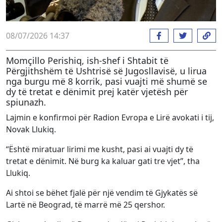
08/07/2026 14:37
Momçillo Perishiq, ish-shef i Shtabit të
Përgjithshëm të Ushtrisë së Jugosllavisë, u lirua
nga burgu më 8 korrik, pasi vuajti më shumë se
dy të tretat e dënimit prej katër vjetësh për
spiunazh.
Lajmin e konfirmoi për Radion Evropa e Lirë avokati i tij,
Novak Llukiq.
“Është miratuar lirimi me kusht, pasi ai vuajti dy të
tretat e dënimit. Në burg ka kaluar gati tre vjet”, tha
Llukiq.
Ai shtoi se bëhet fjalë për një vendim të Gjykatës së
Lartë në Beograd, të marrë më 25 qershor.