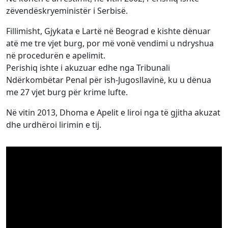
zëvendëskryeministër i Serbisë.
Fillimisht, Gjykata e Lartë në Beograd e kishte dënuar
atë me tre vjet burg, por më vonë vendimi u ndryshua
në procedurën e apelimit.
Perishiq ishte i akuzuar edhe nga Tribunali
Ndërkombëtar Penal për ish-Jugosllavinë, ku u dënua
me 27 vjet burg për krime lufte.
Në vitin 2013, Dhoma e Apelit e liroi nga të gjitha akuzat
dhe urdhëroi lirimin e tij.