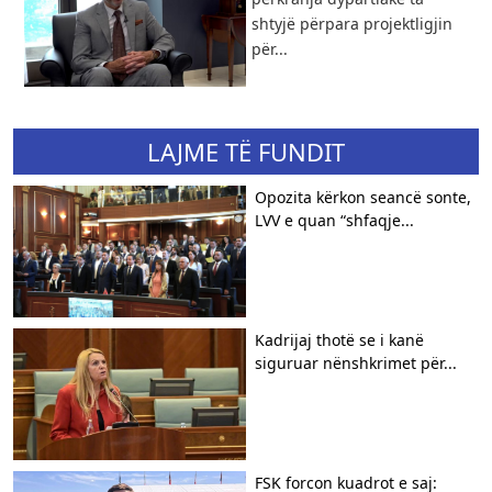
shtyjë përpara projektligjin
për...
LAJME TË FUNDIT
Opozita kërkon seancë sonte,
LVV e quan “shfaqje...
Kadrijaj thotë se i kanë
siguruar nënshkrimet për...
FSK forcon kuadrot e saj: