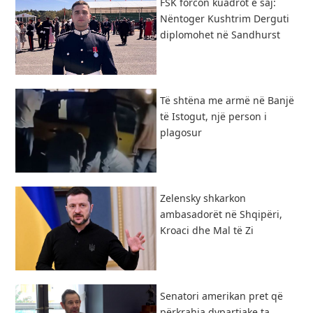
FSK forcon kuadrot e saj:
Nëntoger Kushtrim Derguti
diplomohet në Sandhurst
Të shtëna me armë në Banjë
të Istogut, një person i
plagosur
Zelensky shkarkon
ambasadorët në Shqipëri,
Kroaci dhe Mal të Zi
Senatori amerikan pret që
përkrahja dypartiake ta