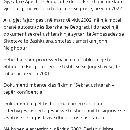
Gjykata e Apelit në Beograd e dënoi Perishiqin me katër
vjet burg, me vendim të formës së prerë, në vitin 2022.
Ai u gjet fajtor pasi, në mars të vitit 2002, në një motel
pranë autostradës Ibarska në Beograd, i dorëzoi një
dokument sekret ushtarak një zyrtari të Ambasadës së
Shteteve të Bashkuara, shtetasit amerikan John
Neighbour.
Bëhej fjalë për procesverbalin e një mbledhjeje të
Shtabit të Përgjithshëm të Ushtrisë së Jugosllavisë, të
mbajtur në vitin 2001.
Dokumenti mbante klasifikimin “Sekret ushtarak –
tepër konfidencial”.
Dokumenti u gjet te diplomati amerikan gjatë
ndërhyrjes së përfaqësuesve të shërbimit të sigurisë së
Ushtrisë së Jugosllavisë dhe policisë ushtarake.
Në kohën e arrestimit, në vitin 2002, Perishiq ishte