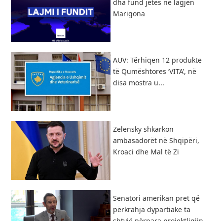
dha fund jetës në lagjen
Marigona
AUV: Tërhiqen 12 produkte
të Qumështores ‘VITA’, në
disa mostra u...
Zelensky shkarkon
ambasadorët në Shqipëri,
Kroaci dhe Mal të Zi
Senatori amerikan pret që
përkrahja dypartiake ta
shtyjë përpara projektligjin