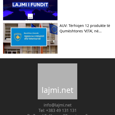
AUV: Tërhiqen 12 produkte të
Qumështores ‘VITA’, në...
lajmi.net
info@lajmi.net
Tel: +383 49 131 131