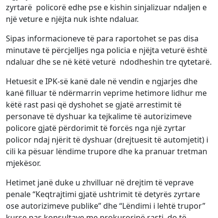
zyrtarë policorë edhe pse e kishin sinjalizuar ndaljen e
një veture e njëjta nuk ishte ndaluar.
Sipas informacioneve të para raportohet se pas disa
minutave të përcjelljes nga policia e njëjta veturë është
ndaluar dhe se në këtë veturë ndodheshin tre qytetarë.
Hetuesit e IPK-së kanë dale në vendin e ngjarjes dhe
kanë filluar të ndërmarrin veprime hetimore lidhur me
këtë rast pasi që dyshohet se gjatë arrestimit të
personave të dyshuar ka tejkalime të autorizimeve
policore gjatë përdorimit të forcës nga një zyrtar
policor ndaj njërit të dyshuar (drejtuesit të automjetit) i
cili ka pësuar lëndime trupore dhe ka pranuar tretman
mjekësor.
Hetimet janë duke u zhvilluar në drejtim të veprave
penale “Keqtrajtimi gjatë ushtrimit të detyrës zyrtare
ose autorizimeve publike” dhe “Lëndimi i lehtë trupor”
kurse pas konsultave me prokurorinë rasti do të