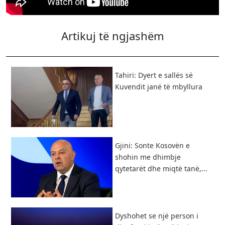
Artikuj të ngjashëm
Tahiri: Dyert e sallës së
Kuvendit janë të mbyllura
Gjini: Sonte Kosovën e
shohin me dhimbje
qytetarët dhe miqtë tanë,...
Dyshohet se një person i