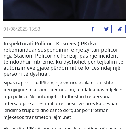
01/08/2025 15:53
Inspektorati Policor i Kosovës (IPK) ka
rekomanduar suspendimin e një zyrtari policor
nga Stacioni Policor në Ferizaj, pas një incidenti
të ndodhur mbrëmë, ku dyshohet për tejkalim të
autorizimeve gjatë përdorimit të forcës ndaj një
personi të dyshuar.
Sipas raportit të IPK-së, një veturë e cila nuk i ishte
përgjigjur sinjalizimit për ndalim, u ndalua pas ndjekjes
nga policia. Në automjet ndodheshin tre persona,
ndërsa gjatë arrestimit, drejtuesi i veturës ka pësuar
lëndime trupore dhe është dërguar për tretman
mjekësor, transmeton lajmi.net
Hetuesit e IPK-së janë duke zhvilluar hetime për vepra