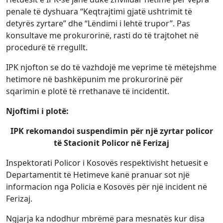
penale të dyshuara “Keqtrajtimi gjatë ushtrimit të
detyrës zyrtare” dhe “Lëndimi i lehtë trupor”. Pas
konsultave me prokurorinë, rasti do të trajtohet në
procedurë të rregullt.
IPK njofton se do të vazhdojë me veprime të mëtejshme
hetimore në bashkëpunim me prokurorinë për
sqarimin e plotë të rrethanave të incidentit.
Njoftimi i plotë:
IPK rekomandoi suspendimin për një zyrtar policor
të Stacionit Policor në Ferizaj
Inspektorati Policor i Kosovës respektivisht hetuesit e
Departamentit të Hetimeve kanë pranuar sot një
informacion nga Policia e Kosovës për një incident në
Ferizaj.
Ngjarja ka ndodhur mbrëmë para mesnatës kur disa