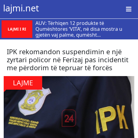
lajmi.net
AUV: Tërhiqen 12 produkte të
Qumështores ‘VITA’, në disa mostra u
LAJMI I RI
gjetën vaj palme, qumësht...
IPK rekomandon suspendimin e një
zyrtari policor në Ferizaj pas incidentit
me përdorim të tepruar të forcës
LAJME