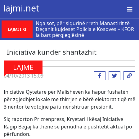
lajmi.net
Nga sot, për sigurinë rreth Manastirit të
Deçanit kujdeset Policia e Kosovës – KFOR
LAJMI I RI
ia bart përgjegjësinë
Iniciativa kundër shantazhit
LAJME
04/10/2013 15:09
Iniciativa Qytetare për Malishevën ka hapur fushatën
për zgjedhjet lokale me thirrjen e bërë elektoratit që më
3 nëntor të votojnë pa iu nënshtruar presionit.
Siç raporton Prizrenpress, Kryetari i kësaj Iniciative
Ragip Begaj ka thënë se periudha e pushtetit aktual po
përfundon.