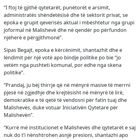
“I ftoj të gjithë qytetarët, punëtorët e arsimit,
administratës shëndetësisë dhe të sektorit privat, se
epoka e grupit qeverisës aktual i mbështetur nga grupi
joformal në Malishevë dhe në qendër po përfundon
njëherë e përgjithmonë”.
Sipas Begajt, epoka e kërcënimit, shantazhit dhe e
lëndimit për një votë apo bindje politike po bie “jo
vetëm nga pushteti komunal, por edhe nga skena
politike”.
“Prandaj, ju bëj thirrje që në mënyrë masive të merrni
pjesë në zgjedhje dhe krejtësisht në mënyrë të lirë,
demokratike e të qetë të vendosni për fatin tuaj dhe
Malishevës, duke votuar Iniciativën Qytetare për
Malishevën”.
“Kurrë më institucionet e Malishevës dhe qytetarët e saj
nuk do t’i nënshtrohen asnjë presioni, shantazhi apo