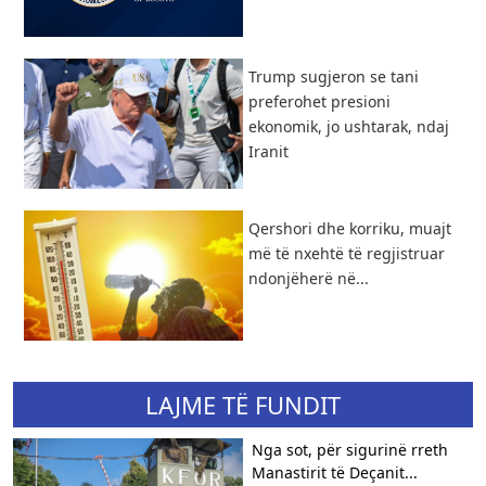
Trump sugjeron se tani
preferohet presioni
ekonomik, jo ushtarak, ndaj
Iranit
Qershori dhe korriku, muajt
më të nxehtë të regjistruar
ndonjëherë në...
LAJME TË FUNDIT
Nga sot, për sigurinë rreth
Manastirit të Deçanit...