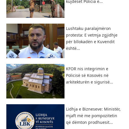
kujdeset Policia e...
​Lushtaku paralajmëron
protesta: E vetmja zgjidhje
për bllokadën e Kuvendit
është...
KFOR nis integrimin e
Policisë së Kosovës në
arkitekturën e sigurisë...
Lidhja e Bizneseve: Ministër,
mjaft më me pompozitetin
që dëmton prodhuesit...