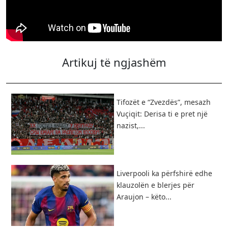
Artikuj të ngjashëm
Tifozët e “Zvezdës”, mesazh
Vuçiqit: Derisa ti e pret një
nazist,...
Liverpooli ka përfshirë edhe
klauzolën e blerjes për
Araujon – këto...