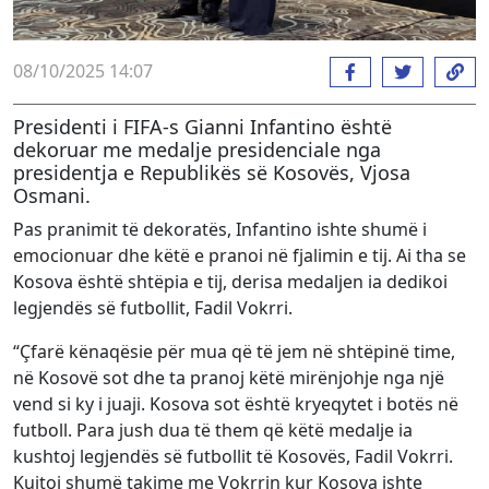
08/10/2025 14:07
Presidenti i FIFA-s Gianni Infantino është
dekoruar me medalje presidenciale nga
presidentja e Republikës së Kosovës, Vjosa
Osmani.
Pas pranimit të dekoratës, Infantino ishte shumë i
emocionuar dhe këtë e pranoi në fjalimin e tij. Ai tha se
Kosova është shtëpia e tij, derisa medaljen ia dedikoi
legjendës së futbollit, Fadil Vokrri.
“Çfarë kënaqësie për mua që të jem në shtëpinë time,
në Kosovë sot dhe ta pranoj këtë mirënjohje nga një
vend si ky i juaji. Kosova sot është kryeqytet i botës në
futboll. Para jush dua të them që këtë medalje ia
kushtoj legjendës së futbollit të Kosovës, Fadil Vokrri.
Kujtoj shumë takime me Vokrrin kur Kosova ishte