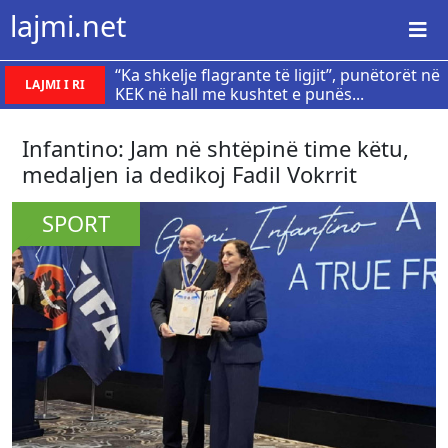
lajmi.net
“Ka shkelje flagrante të ligjit”, punëtorët në
LAJMI I RI
KEK në hall me kushtet e punës...
​Infantino: Jam në shtëpinë time këtu,
medaljen ia dedikoj Fadil Vokrrit
SPORT