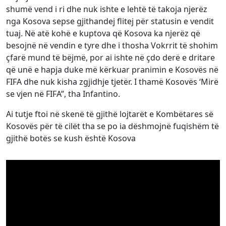
shumë vend i ri dhe nuk ishte e lehtë të takoja njerëz
nga Kosova sepse gjithandej flitej për statusin e vendit
tuaj. Në atë kohë e kuptova që Kosova ka njerëz që
besojnë në vendin e tyre dhe i thosha Vokrrit të shohim
çfarë mund të bëjmë, por ai ishte në çdo derë e dritare
që unë e hapja duke më kërkuar pranimin e Kosovës në
FIFA dhe nuk kisha zgjidhje tjetër. I thamë Kosovës ‘Mirë
se vjen në FIFA”, tha Infantino.
Ai tutje ftoi në skenë të gjithë lojtarët e Kombëtares së
Kosovës për të cilët tha se po ia dëshmojnë fuqishëm të
gjithë botës se kush është Kosova