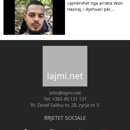
Lajmërohet nga arratia Vezir
Haziraj, i dyshuari për...
lajmi.net
info@lajmi.net
Tel: +383 49 131 131
Rr. Zenel Salihu nr. 28, zyrja nr. 5
RRJETET SOCIALE