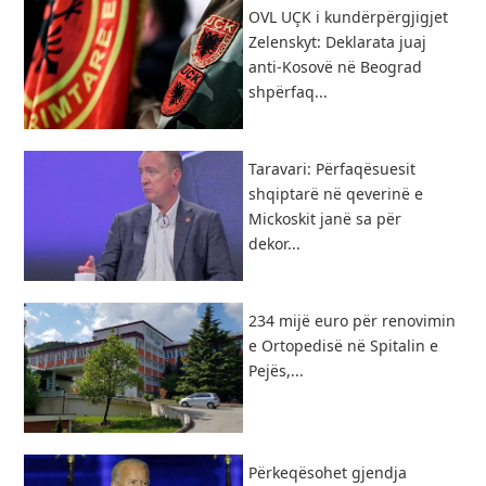
OVL UÇK i kundërpërgjigjet
Zelenskyt: Deklarata juaj
anti-Kosovë në Beograd
shpërfaq...
Taravari: Përfaqësuesit
shqiptarë në qeverinë e
Mickoskit janë sa për
dekor...
234 mijë euro për renovimin
e Ortopedisë në Spitalin e
Pejës,...
Përkeqësohet gjendja