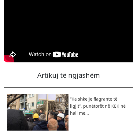
Artikuj të ngjashëm
“Ka shkelje flagrante të
ligjit”, punëtorët në KEK në
hall me...