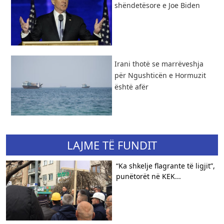
shëndetësore e Joe Biden
Irani thotë se marrëveshja
për Ngushticën e Hormuzit
është afër
LAJME TË FUNDIT
“Ka shkelje flagrante të ligjit”,
punëtorët në KEK...