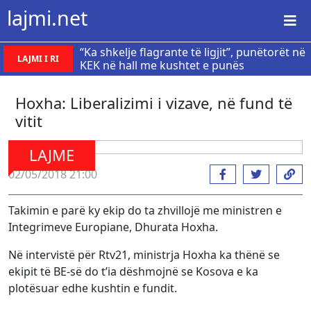
lajmi.net
“Ka shkelje flagrante të ligjit”, punëtorët në
LAJMI I RI
KEK në hall me kushtet e punës
Hoxha: Liberalizimi i vizave, në fund të
vitit
LAJME
02/05/2018 21:00
Takimin e parë ky ekip do ta zhvillojë me ministren e
Integrimeve Europiane, Dhurata Hoxha.
Në intervistë për Rtv21, ministrja Hoxha ka thënë se
ekipit të BE-së do t’ia dëshmojnë se Kosova e ka
plotësuar edhe kushtin e fundit.