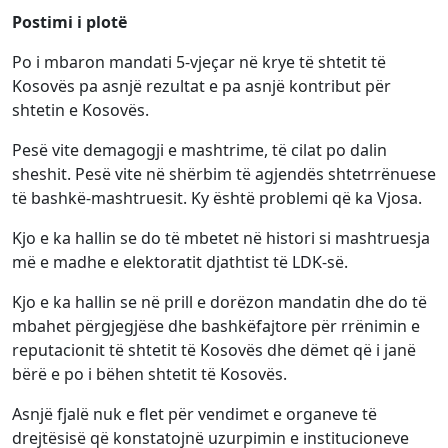
Postimi i plotë
Po i mbaron mandati 5-vjeçar në krye të shtetit të
Kosovës pa asnjë rezultat e pa asnjë kontribut për
shtetin e Kosovës.
Pesë vite demagogji e mashtrime, të cilat po dalin
sheshit. Pesë vite në shërbim të agjendës shtetrrënuese
të bashkë-mashtruesit. Ky është problemi që ka Vjosa.
Kjo e ka hallin se do të mbetet në histori si mashtruesja
më e madhe e elektoratit djathtist të LDK-së.
Kjo e ka hallin se në prill e dorëzon mandatin dhe do të
mbahet përgjegjëse dhe bashkëfajtore për rrënimin e
reputacionit të shtetit të Kosovës dhe dëmet që i janë
bërë e po i bëhen shtetit të Kosovës.
Asnjë fjalë nuk e flet për vendimet e organeve të
drejtësisë që konstatojnë uzurpimin e institucioneve