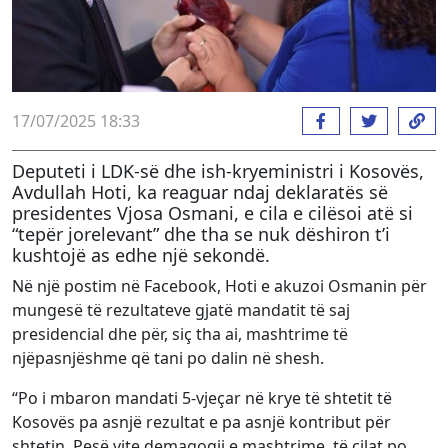
17/07/2025 18:33
Deputeti i LDK-së dhe ish-kryeministri i Kosovës,
Avdullah Hoti, ka reaguar ndaj deklaratës së
presidentes Vjosa Osmani, e cila e cilësoi atë si
“tepër jorelevant” dhe tha se nuk dëshiron t’i
kushtojë as edhe një sekondë.
Në një postim në Facebook, Hoti e akuzoi Osmanin për
mungesë të rezultateve gjatë mandatit të saj
presidencial dhe për, siç tha ai, mashtrime të
njëpasnjëshme që tani po dalin në shesh.
“Po i mbaron mandati 5-vjeçar në krye të shtetit të
Kosovës pa asnjë rezultat e pa asnjë kontribut për
shtetin. Pesë vite demagogji e mashtrime, të cilat po