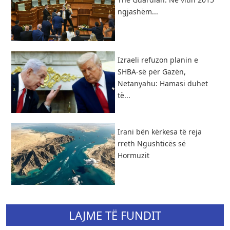
ngjashëm...
Izraeli refuzon planin e
SHBA-së për Gazën,
Netanyahu: Hamasi duhet
të...
​Irani bën kërkesa të reja
rreth Ngushticës së
Hormuzit
LAJME TË FUNDIT