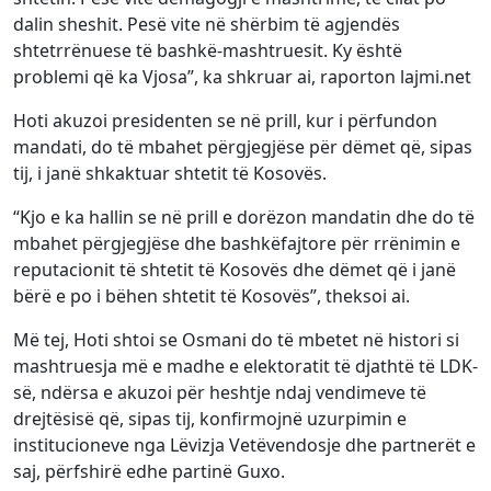
dalin sheshit. Pesë vite në shërbim të agjendës
shtetrrënuese të bashkë-mashtruesit. Ky është
problemi që ka Vjosa”, ka shkruar ai, raporton lajmi.net
Hoti akuzoi presidenten se në prill, kur i përfundon
mandati, do të mbahet përgjegjëse për dëmet që, sipas
tij, i janë shkaktuar shtetit të Kosovës.
“Kjo e ka hallin se në prill e dorëzon mandatin dhe do të
mbahet përgjegjëse dhe bashkëfajtore për rrënimin e
reputacionit të shtetit të Kosovës dhe dëmet që i janë
bërë e po i bëhen shtetit të Kosovës”, theksoi ai.
Më tej, Hoti shtoi se Osmani do të mbetet në histori si
mashtruesja më e madhe e elektoratit të djathtë të LDK-
së, ndërsa e akuzoi për heshtje ndaj vendimeve të
drejtësisë që, sipas tij, konfirmojnë uzurpimin e
institucioneve nga Lëvizja Vetëvendosje dhe partnerët e
saj, përfshirë edhe partinë Guxo.