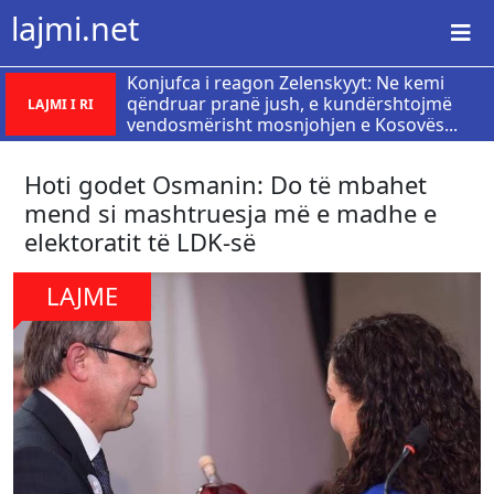
lajmi.net
Konjufca i reagon Zelenskyyt: Ne kemi
qëndruar pranë jush, e kundërshtojmë
LAJMI I RI
vendosmërisht mosnjohjen e Kosovës...
Hoti godet Osmanin: Do të mbahet
mend si mashtruesja më e madhe e
elektoratit të LDK-së
LAJME