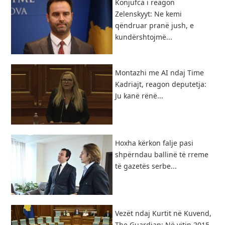
Konjufca i reagon
Zelenskyyt: Ne kemi
qëndruar pranë jush, e
kundërshtojmë...
Montazhi me AI ndaj Time
Kadriajt, reagon deputetja:
Ju kanë rënë...
Hoxha kërkon falje pasi
shpërndau ballinë të rreme
të gazetës serbe...
Vezët ndaj Kurtit në Kuvend,
The Guardian: Në vitin 2015