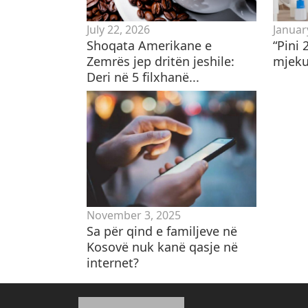
July 22, 2026
Januar
Shoqata Amerikane e
“Pini 
Zemrës jep dritën jeshile:
mjeku 
Deri në 5 filxhanë...
November 3, 2025
​Sa për qind e familjeve në
Kosovë nuk kanë qasje në
internet?