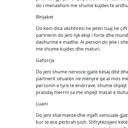
do i menaxhoni me shume kujdes te ardhu
Binjaket
Do keni disa vështirësi ne jetën tuaj ne çi
partnerin do jeni një ekip i forte dhe mu
dashurinë e madhe. Ai person do jete i sh
me shume kujdes dhe maturi.
Gaforrja
Do jeni shume nervoze gjate kësaj dite dhe 
partnerit situatën ne mënyrë qe ai mos më
personin e tyre te ëndrrave. shume shpejt g
prandaj merrni sa me shpejt masat e duhu
Luani
Do jeni sharmante dhe mjaft sensuale gjate
kur te ece përkrah jush. Shfrytëzojeni kë