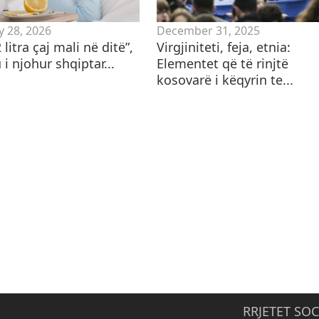
y 28, 2026
December 31, 2025
2 litra çaj mali në ditë”,
Virgjiniteti, feja, etnia:
i njohur shqiptar...
Elementet që të rinjtë
kosovarë i këqyrin te...
RRJETET SOC