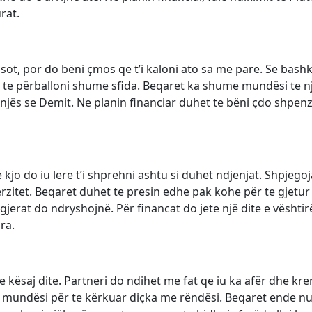
rat.
ft sot, por do bëni çmos qe t’i kaloni ato sa me pare. Se bas
nd te përballoni shume sfida. Beqaret ka shume mundësi te n
enjës se Demit. Ne planin financiar duhet te bëni çdo shpen
kjo do iu lere t’i shprehni ashtu si duhet ndjenjat. Shpjegoj
rzitet. Beqaret duhet te presin edhe pak kohe për te gjetur
jerat do ndryshojnë. Për financat do jete një dite e vështir
ra.
 kësaj dite. Partneri do ndihet me fat qe iu ka afër dhe kre
të mundësi për te kërkuar diçka me rëndësi. Beqaret ende n