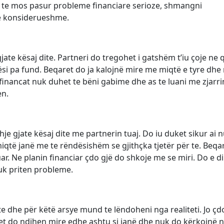
Për te mos pasur probleme financiare serioze, shmangni
 e konsiderueshme.
jate kësaj dite. Partneri do tregohet i gatshëm t’iu çoje ne qi
si pa fund. Beqaret do ja kalojnë mire me miqtë e tyre dhe
inancat nuk duhet te bëni gabime dhe as te luani me zjarri
en.
e gjate kësaj dite me partnerin tuaj. Do iu duket sikur ai 
qtë janë me te rëndësishëm se gjithçka tjetër për te. Beqa
ar. Ne planin financiar çdo gjë do shkoje me se miri. Do e di
uk priten probleme.
e dhe për këtë arsye mund te lëndoheni nga realiteti. Jo çd
ret do ndihen mire edhe ashtu si janë dhe nuk do kërkojnë n