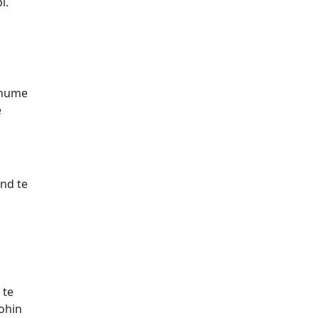
i.
shume
e
und te
 te
johin