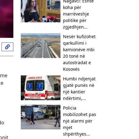
Nagavci: Është
koha për
marrëveshje
politike për
zgjedhjen...
Nesër kufizohet
qarkullimi i
kamionëve mbi
20 tonë në
autostradat e
Kosovës
a me
Humbi ndjenjat
te
gjatë punës në
një kantier
ndërtimi,...
Policia
mobilizohet pas
një alarmi për
do
mjet
shpërthyes...
onit