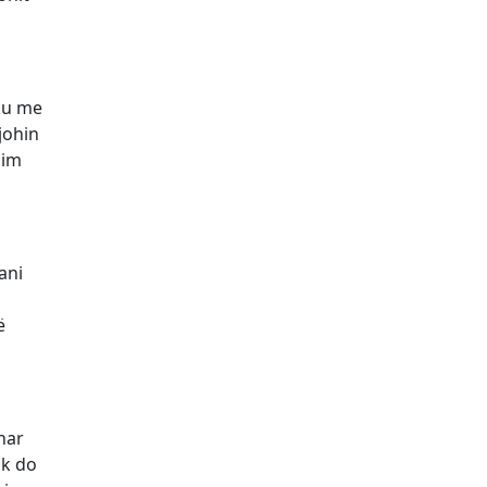
hku me
johin
zim
ani
ë
nar
uk do