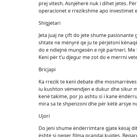
prej vitesh. Asnjëherë nuk i dihet jetës. 
operacionet e rrezikshme apo investimet
Shigjetari
Jeta juaj ne çift do jete shume pasionante g
shtate ne mënyrë qe ju te përjetoni kënaqë
do e ndiejnë mungesën e një partneri. Me f
Keni për t’u djegur me zot do e merrni vet
Bricjapi
Ka rrezik te keni debate dhe mosmarrëveshj
iu kushton vëmendjen e dukur dhe sikur mi
kenë takime, por jo ashtu si i kane ëndërru
mira sa te shpenzoni dhe për këtë arsye n
Ujori
Do jeni shume ëndërrimtare gjate kësaj dit
është si neper filma prandaj kujdes. Beqa