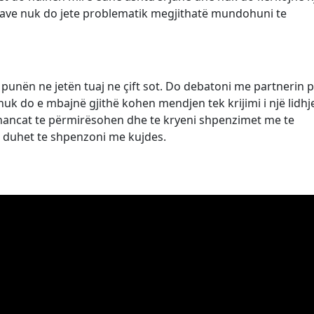
ncave nuk do jete problematik megjithatë mundohuni te
punën ne jetën tuaj ne çift sot. Do debatoni me partnerin 
nuk do e mbajnë gjithë kohen mendjen tek krijimi i një lidhj
financat te përmirësohen dhe te kryeni shpenzimet me te
uhet te shpenzoni me kujdes.