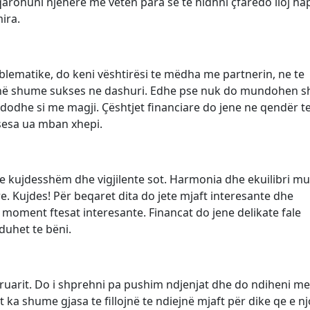
qarohuni njëherë me veten para se te hidhni çfarëdo lloj hap
ira.
oblematike, do keni vështirësi te mëdha me partnerin, ne te
 kenë shume sukses ne dashuri. Edhe pse nuk do mundohen 
 ndodhe si me magji. Çështjet financiare do jene ne qendër t
esa ua mban xhepi.
 te kujdesshëm dhe vigjilente sot. Harmonia dhe ekuilibri m
e. Kujdes! Për beqaret dita do jete mjaft interesante dhe
oment ftesat interesante. Financat do jene delikate fale
uhet te bëni.
ruarit. Do i shprehni pa pushim ndjenjat dhe do ndiheni me
ka shume gjasa te fillojnë te ndiejnë mjaft për dike qe e n