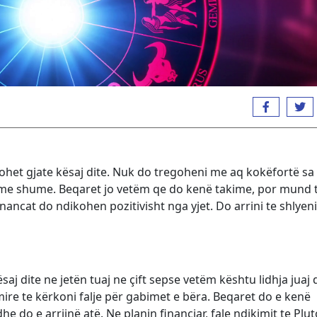
zohet gjate kësaj dite. Nuk do tregoheni me aq kokëfortë s
 me shume. Beqaret jo vetëm qe do kenë takime, por mund 
nancat do ndikohen pozitivisht nga yjet. Do arrini te shlyeni
aj dite ne jetën tuaj ne çift sepse vetëm kështu lidhja juaj 
ire te kërkoni falje për gabimet e bëra. Beqaret do e kenë
he do e arrijnë atë. Ne planin financiar, fale ndikimit te Plut