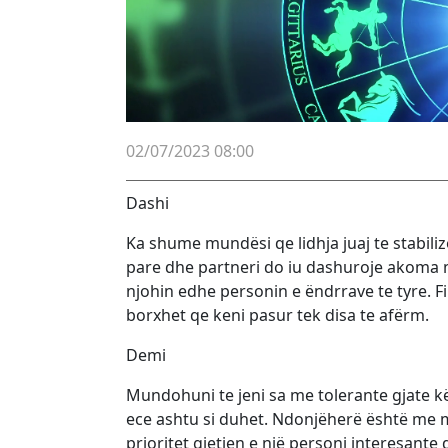
02/07/2023 08:00
Dashi
Ka shume mundësi qe lidhja juaj te stabili
pare dhe partneri do iu dashuroje akoma
njohin edhe personin e ëndrrave te tyre. Fi
borxhet qe keni pasur tek disa te afërm.
Demi
Mundohuni te jeni sa me tolerante gjate kës
ece ashtu si duhet. Ndonjëherë është me m
prioritet gjetjen e një personi interesante d