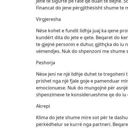
jene te sigurte pe rate qe duan te bëjnë. S
Financat do jene përgjithësisht shume te m
Virgjeresha
Nëse kohet e fundit lidhja juaj ka qene pr
kundërt dita do jete e qete. Beqaret do
te gjejnë personin e duhur, gjithçka do iu
vëmendjes. Nuk do shpenzoni me shume s
Peshorja
Nëse jeni ne një lidhje duhet te tregoheni
prishet nga një fjale goje e pamenduar mir
emocionuese. Nuk do mungojnë për asnjë m
shpenzimeve te konsiderueshme qe do iu d
Akrepi
Klima do jete shume mire sot për te dashu
përkëdhelur se kurrë nga partneri. Beqaret 