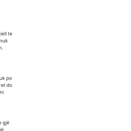
ell te
 nuk
n.
nuk po
ret do
ni
o gjë
jë