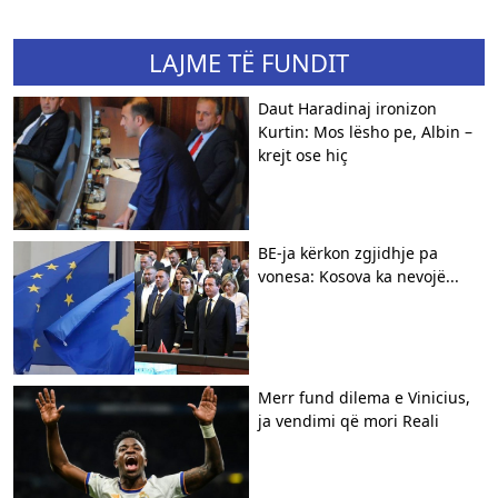
LAJME TË FUNDIT
Daut Haradinaj ironizon
Kurtin: Mos lësho pe, Albin –
krejt ose hiç
BE-ja kërkon zgjidhje pa
vonesa: Kosova ka nevojë...
Merr fund dilema e Vinicius,
ja vendimi që mori Reali