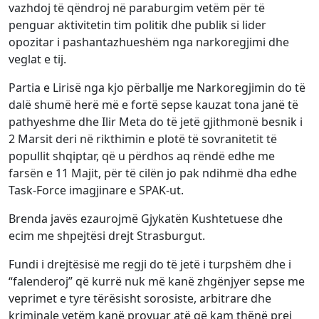
vazhdoj të qëndroj në paraburgim vetëm për të
penguar aktivitetin tim politik dhe publik si lider
opozitar i pashantazhueshëm nga narkoregjimi dhe
veglat e tij.
Partia e Lirisë nga kjo përballje me Narkoregjimin do të
dalë shumë herë më e fortë sepse kauzat tona janë të
pathyeshme dhe Ilir Meta do të jetë gjithmonë besnik i
2 Marsit deri në rikthimin e plotë të sovranitetit të
popullit shqiptar, që u përdhos aq rëndë edhe me
farsën e 11 Majit, për të cilën jo pak ndihmë dha edhe
Task-Force imagjinare e SPAK-ut.
Brenda javës ezaurojmë Gjykatën Kushtetuese dhe
ecim me shpejtësi drejt Strasburgut.
Fundi i drejtësisë me regji do të jetë i turpshëm dhe i
“falenderoj” që kurrë nuk më kanë zhgënjyer sepse me
veprimet e tyre tërësisht sorosiste, arbitrare dhe
kriminale vetëm kanë provuar atë që kam thënë prej