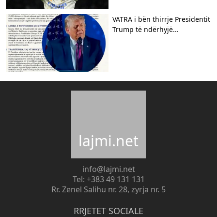
VATRA i bën thirrje Presidentit
Trump të ndërhyjë...
lajmi.net
info@lajmi.net
Tel: +383 49 131 131
Rr. Zenel Salihu nr. 28, zyrja nr. 5
RRJETET SOCIALE