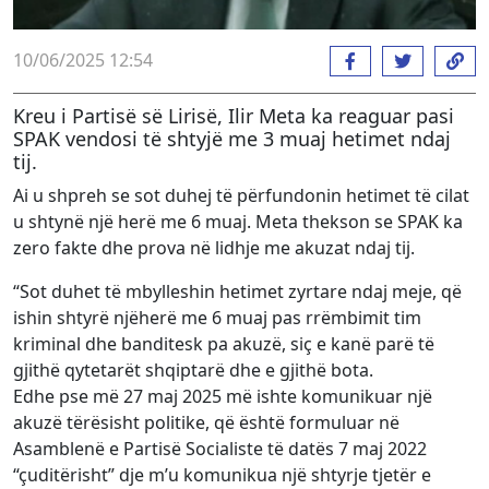
10/06/2025 12:54
Kreu i Partisë së Lirisë, Ilir Meta ka reaguar pasi
SPAK vendosi të shtyjë me 3 muaj hetimet ndaj
tij.
Ai u shpreh se sot duhej të përfundonin hetimet të cilat
u shtynë një herë me 6 muaj. Meta thekson se SPAK ka
zero fakte dhe prova në lidhje me akuzat ndaj tij.
“Sot duhet të mbylleshin hetimet zyrtare ndaj meje, që
ishin shtyrë njëherë me 6 muaj pas rrëmbimit tim
kriminal dhe banditesk pa akuzë, siç e kanë parë të
gjithë qytetarët shqiptarë dhe e gjithë bota.
Edhe pse më 27 maj 2025 më ishte komunikuar një
akuzë tërësisht politike, që është formuluar në
Asamblenë e Partisë Socialiste të datës 7 maj 2022
“çuditërisht” dje m’u komunikua një shtyrje tjetër e