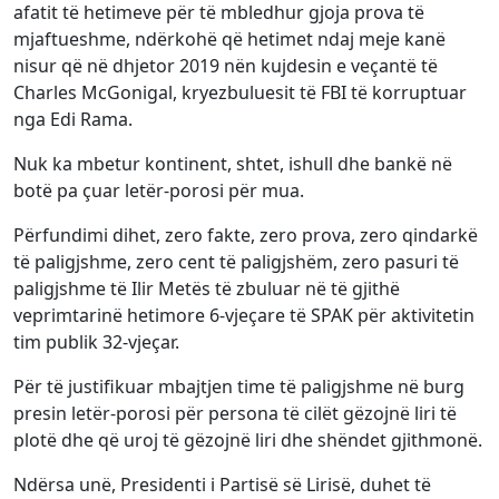
afatit të hetimeve për të mbledhur gjoja prova të
mjaftueshme, ndërkohë që hetimet ndaj meje kanë
nisur që në dhjetor 2019 nën kujdesin e veçantë të
Charles McGonigal, kryezbuluesit të FBI të korruptuar
nga Edi Rama.
Nuk ka mbetur kontinent, shtet, ishull dhe bankë në
botë pa çuar letër-porosi për mua.
Përfundimi dihet, zero fakte, zero prova, zero qindarkë
të paligjshme, zero cent të paligjshëm, zero pasuri të
paligjshme të Ilir Metës të zbuluar në të gjithë
veprimtarinë hetimore 6-vjeçare të SPAK për aktivitetin
tim publik 32-vjeçar.
Për të justifikuar mbajtjen time të paligjshme në burg
presin letër-porosi për persona të cilët gëzojnë liri të
plotë dhe që uroj të gëzojnë liri dhe shëndet gjithmonë.
Ndërsa unë, Presidenti i Partisë së Lirisë, duhet të