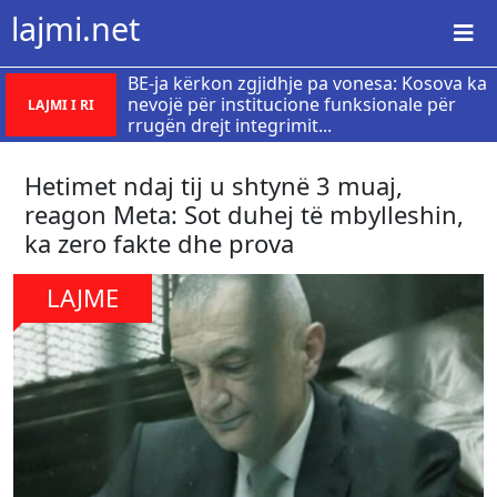
lajmi.net
BE-ja kërkon zgjidhje pa vonesa: Kosova ka
nevojë për institucione funksionale për
LAJMI I RI
rrugën drejt integrimit...
Hetimet ndaj tij u shtynë 3 muaj,
reagon Meta: Sot duhej të mbylleshin,
ka zero fakte dhe prova
LAJME