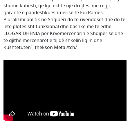
shumë kohësh, që kjo është një drejtësi me regji,
garante e pandëshkueshmërisë të Edi Ramës.
Pluralizmi politik në Shqipëri do të rivendoset dhe do të
jetë plotësisht funksional dhe bashkë me të edhe
LLOGARIDHËNIA për Kryemercenarin e Shqipërisë dhe
të gjithë mercenarët e tij që shkelin ligjin dhe
Kushtetutën”, thekson Meta./tch/