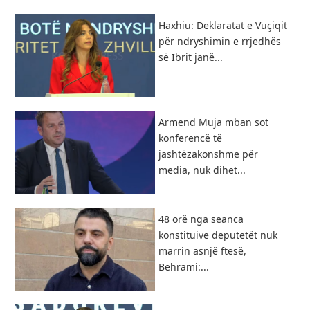
Haxhiu: Deklaratat e Vuçiqit
për ndryshimin e rrjedhës
së Ibrit janë...
Armend Muja mban sot
konferencë të
jashtëzakonshme për
media, nuk dihet...
48 orë nga seanca
konstituive deputetët nuk
marrin asnjë ftesë,
Behrami:...