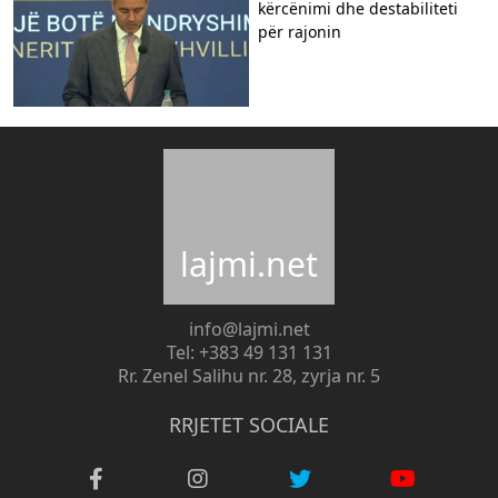
kërcënimi dhe destabiliteti
për rajonin
lajmi.net
info@lajmi.net
Tel: +383 49 131 131
Rr. Zenel Salihu nr. 28, zyrja nr. 5
RRJETET SOCIALE