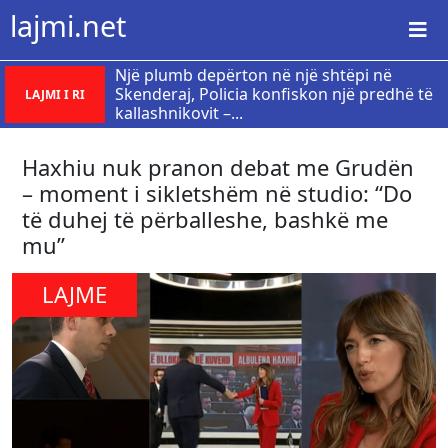
lajmi.net
Një plumb depërton në një shtëpi në
Skenderaj, Policia konfiskon një predhë të
LAJMI I RI
kallashnikovit –...
Haxhiu nuk pranon debat me Grudën
– moment i sikletshëm në studio: “Do
të duhej të përballeshe, bashkë me
mu”
LAJME