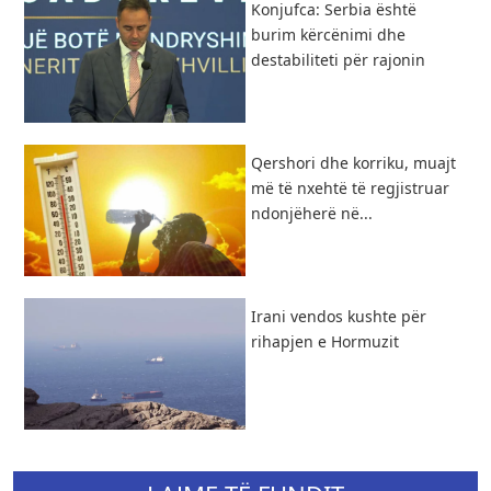
Konjufca: Serbia është
burim kërcënimi dhe
destabiliteti për rajonin
Qershori dhe korriku, muajt
më të nxehtë të regjistruar
ndonjëherë në...
Irani vendos kushte për
rihapjen e Hormuzit