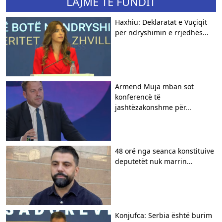
LAJME TË FUNDIT
Haxhiu: Deklaratat e Vuçiqit
për ndryshimin e rrjedhës...
Armend Muja mban sot
konferencë të
jashtëzakonshme për...
48 orë nga seanca konstituive
deputetët nuk marrin...
Konjufca: Serbia është burim