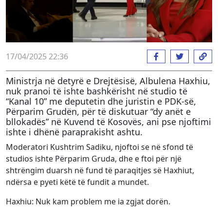
17/04/2025 22:36
Ministrja në detyrë e Drejtësisë, Albulena Haxhiu,
nuk pranoi të ishte bashkërisht në studio të
“Kanal 10” me deputetin dhe juristin e PDK-së,
Përparim Grudën, për të diskutuar “dy anët e
bllokadës” në Kuvend të Kosovës, ani pse njoftimi
ishte i dhënë paraprakisht ashtu.
Moderatori Kushtrim Sadiku, njoftoi se në sfond të
studios ishte Përparim Gruda, dhe e ftoi për një
shtrëngim duarsh në fund të paraqitjes së Haxhiut,
ndërsa e pyeti këtë të fundit a mundet.
Haxhiu: Nuk kam problem me ia zgjat dorën.