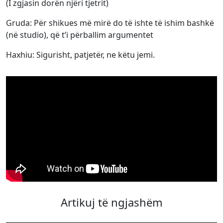
(I zgjasin dorën njëri tjetrit)
Gruda: Për shikues më mirë do të ishte të ishim bashkë
(në studio), që t’i përballim argumentet
Haxhiu: Sigurisht, patjetër, ne këtu jemi.
Artikuj të ngjashëm