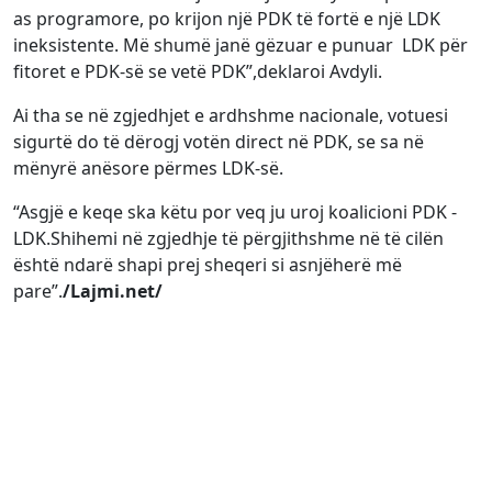
as programore, po krijon një PDK të fortë e një LDK
ineksistente. Më shumë janë gëzuar e punuar LDK për
fitoret e PDK-së se vetë PDK”,deklaroi Avdyli.
Ai tha se në zgjedhjet e ardhshme nacionale, votuesi
sigurtë do të dërogj votën direct në PDK, se sa në
mënyrë anësore përmes LDK-së.
“Asgjë e keqe ska këtu por veq ju uroj koalicioni PDK -
LDK.Shihemi në zgjedhje të përgjithshme në të cilën
është ndarë shapi prej sheqeri si asnjëherë më
pare”.
/Lajmi.net/