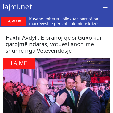
lajmi.net
Kuvendi mbetet i bllokuar, partitë pa
LAJMI I RI
marrëveshje për zhbllokimin e krizës...
Haxhi Avdyli: E pranoj që si Guxo kur
garojmë ndaras, votuesi anon më
shumë nga Vetëvendosje
LAJME