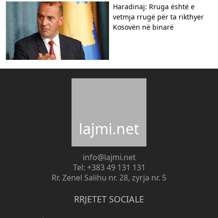
Haradinaj: Rruga është e
vetmja rrugë për ta rikthyer
Kosovën në binarë
lajmi.net
info@lajmi.net
Tel: +383 49 131 131
Rr. Zenel Salihu nr. 28, zyrja nr. 5
RRJETET SOCIALE