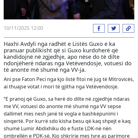
10/11/2025 12:00
Haxhi Avdyli nga radhët e Listës Guxo e ka
pranuar publikisht që si Guxo kurdoherë që
kandidojnë në zgjedhje, apo nëse do të dilte
ndonjëherë ndaras nga Vetëvendosje, votuesi do
të anonte më shumë nga VV-ja.
Ani pse Faton Peci nga kjo listë fitoi në jug të Mitrovicës,
ai thuajse votat i mori të gjitha nga Vetëvendosje.
“E pranoj që Guxo, sa herë do dilte në zgjedhje ndaras
me VV, votuesi do anonte më shumë nga VV sepse
dallimet mes nesh janë të vogla e bashkëpunimi i
sinqertë. Por kurrë sdo kisha besu që kaq shpejt e kaq
shumë Lumir Abdixhiku do e fuste LDK-në nën
ombrellën e PDK-së. Kjo shkrirje mes tyre as parimore