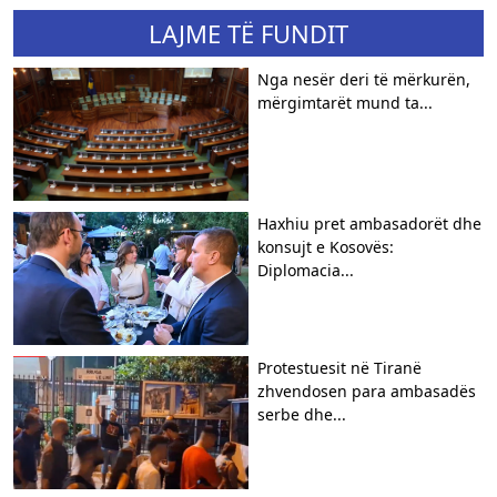
LAJME TË FUNDIT
Nga nesër deri të mërkurën,
mërgimtarët mund ta...
Haxhiu pret ambasadorët dhe
konsujt e Kosovës:
Diplomacia...
Protestuesit në Tiranë
zhvendosen para ambasadës
serbe dhe...