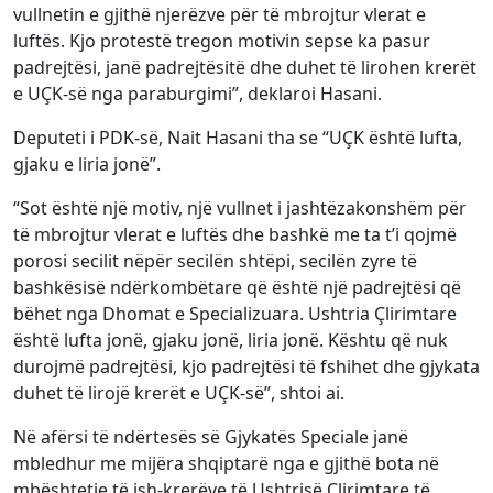
vullnetin e gjithë njerëzve për të mbrojtur vlerat e
luftës. Kjo protestë tregon motivin sepse ka pasur
padrejtësi, janë padrejtësitë dhe duhet të lirohen krerët
e UÇK-së nga paraburgimi”, deklaroi Hasani.
Deputeti i PDK-së, Nait Hasani tha se “UÇK është lufta,
gjaku e liria jonë”.
“Sot është një motiv, një vullnet i jashtëzakonshëm për
të mbrojtur vlerat e luftës dhe bashkë me ta t’i qojmë
porosi secilit nëpër secilën shtëpi, secilën zyre të
bashkësisë ndërkombëtare që është një padrejtësi që
bëhet nga Dhomat e Specializuara. Ushtria Çlirimtare
është lufta jonë, gjaku jonë, liria jonë. Kështu që nuk
durojmë padrejtësi, kjo padrejtësi të fshihet dhe gjykata
duhet të lirojë krerët e UÇK-së”, shtoi ai.
Në afërsi të ndërtesës së Gjykatës Speciale janë
mbledhur me mijëra shqiptarë nga e gjithë bota në
mbështetje të ish-krerëve të Ushtrisë Çlirimtare të