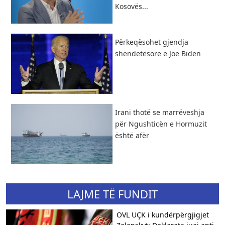
Kosovës...
Përkeqësohet gjendja
shëndetësore e Joe Biden
Irani thotë se marrëveshja
për Ngushticën e Hormuzit
është afër
LAJME TË FUNDIT
OVL UÇK i kundërpërgjigjet