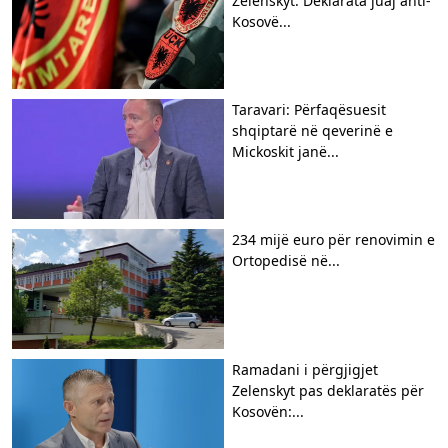
Zelenskyt: Deklarata juaj anti-
Kosovë...
Taravari: Përfaqësuesit
shqiptarë në qeverinë e
Mickoskit janë...
234 mijë euro për renovimin e
Ortopedisë në...
Ramadani i përgjigjet
Zelenskyt pas deklaratës për
Kosovën:...