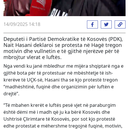
14/09/2025 14:18
Deputeti i Partisë Demokratike të Kosovës (PDK),
Nait Hasani deklaroi se protesta në Hagë tregon
motivin dhe vullnetin e të gjithë njerëzve për të
mbrojtur vlerat e luftës.
Nga vendi ku janë mbledhur me mijëra shqiptarë nga e
gjithë bota për të protestuar në mbështetje të ish-
krerëve të UÇK-së, Hasani tha se kjo protestë tregon
“madhështinë, fuqinë dhe organizimin për luftën e
drejtë”.
“Të mbahen krerët e luftës pesë vjet në paraburgim
është dëmi më i madh që ju ka bërë Kosovës dhe
Ushtrisë Çlirimtare të Kosovës, por sot kjo protestë
edhe protestat e mëhershme tregojnë fuqinë, motivin,