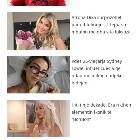
Afrona Dika surprizohet
para ditëlindjes: I fejuari e
mbulon me dhurata luksoze
Vdes 26-vjeçarja Sydney
Towle, influencuesja që
ndau me miliona ndjekës
betejën...
Hiti i një dekade, Era rikthen
elementin ikonik të
“BonBon”