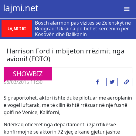
lajmi.net
Bosch alarmon pas vizitës së Zelenskyt në
Beograd: Ukraina po bëhet kërcënim për
LAJMI I RI
Kosovën dhe Ballkanin
Harrison Ford i mbijeton rrëzimit nga
avioni! (FOTO)
SHOWBIZ
06/03/2015 11:30
Siç raportohet, aktori ishte duke pilotuar me aeroplanin
e vogël luftarak, me të cilin është rrëzuar në një fushë
golfi në Venice, Kaliforni,
Ndërkaq oficerët nga departamenti i zjarrfikësve
konfirmojnë se aktorin 72 vjeç e kanë gjetur jashtë