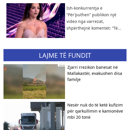
Ish-konkurrentja e
“Për’puthen” publikon një
video nga varrezat,
shpërthejnë komentet: “Të...
LAJME TË FUNDIT
Zjarri rrezikon banesat në
Mallakastër, evakuohen disa
familje
Nesër nuk do të ketë kufizim
për qarkullimin e kamionëve
mbi 20 tonë