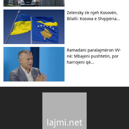
Zelensky s’e njeh Kosovën,
Bilalli: Kosova e Shqipëria...
Ramadani paralajmëron VV-
në: Mbajeni pushtetin, por
harrojeni që...
lajmi.net