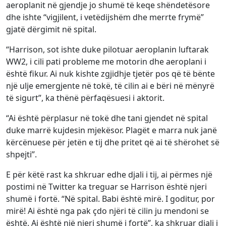
aeroplanit në gjendje jo shumë të keqe shëndetësore
dhe ishte “vigjilent, i vetëdijshëm dhe merrte frymë”
gjatë dërgimit në spital.
“Harrison, sot ishte duke pilotuar aeroplanin luftarak
WW2, i cili pati probleme me motorin dhe aeroplani i
është fikur. Ai nuk kishte zgjidhje tjetër pos që të bënte
një ulje emergjente në tokë, të cilin ai e bëri në mënyrë
të sigurt”, ka thënë përfaqësuesi i aktorit.
“Ai është përplasur në tokë dhe tani gjendet në spital
duke marrë kujdesin mjekësor. Plagët e marra nuk janë
kërcënuese për jetën e tij dhe pritet që ai të shërohet së
shpejti”.
E për këtë rast ka shkruar edhe djali i tij, ai përmes një
postimi në Twitter ka treguar se Harrison është njeri
shumë i fortë. “Në spital. Babi është mirë. I goditur, por
mirë! Ai është nga pak çdo njëri të cilin ju mendoni se
është. Ai është një njeri shumë i fortë”, ka shkruar djali i