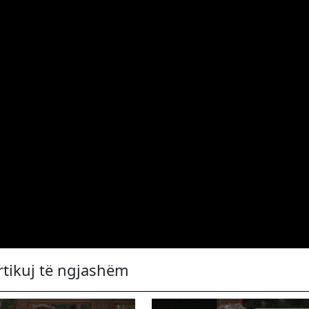
rtikuj të ngjashëm