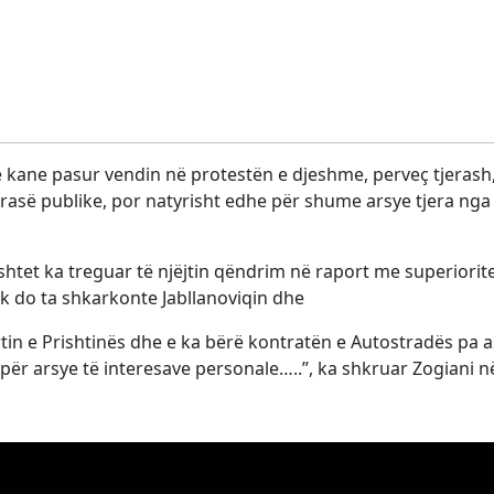
 kane pasur vendin në protestën e djeshme, perveç tjerash
rasë publike, por natyrisht edhe për shume arsye tjera nga
htet ka treguar të njëjtin qëndrim në raport me superiorite
uk do ta shkarkonte Jabllanoviqin dhe
rtin e Prishtinës dhe e ka bërë kontratën e Autostradës pa 
 për arsye të interesave personale…..”, ka shkruar Zogiani n