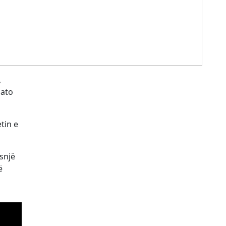
,
 ato
tin e
asnjë
ë