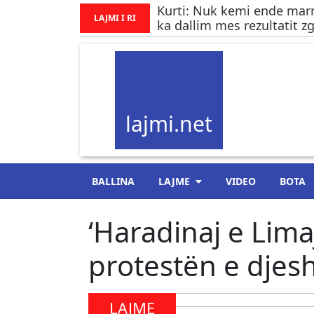
Kurti: Nuk kemi ende marr
LAJMI I RI
ka dallim mes rezultatit z
lajmi.net
BALLINA
LAJME
VIDEO
BOTA
‘Haradinaj e Lima
protestën e djes
LAJME