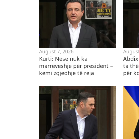
August 7, 2026
August
Kurti: Nëse nuk ka
Abdixh
marrëveshje për president –
ta th
kemi zgjedhje të reja
për ko