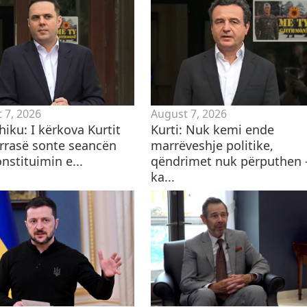
 7, 2026
August 7, 2026
iku: I kërkova Kurtit
Kurti: Nuk kemi ende
ërrasë sonte seancën
marrëveshje politike,
nstituimin e...
qëndrimet nuk përputhen 
ka...