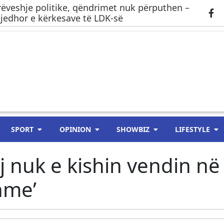
ëveshje politike, qëndrimet nuk përputhen –
gjedhor e kërkesave të LDK-së
SPORT
OPINION
SHOWBIZ
LIFESTYLE
j nuk e kishin vendin në
hme’