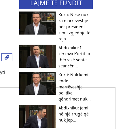
LAJME TË FUNDIT
Kurti: Nëse nuk
ka marrëveshje
për president –
kemi zgjedhje të
reja
Abdixhiku: I
kërkova Kurtit ta
thërrasë sonte
seancën...
yti
Kurti: Nuk kemi
ende
marrëveshje
politike,
qëndrimet nuk...
Abdixhiku: Jemi
në një rrugë që
nuk jep...