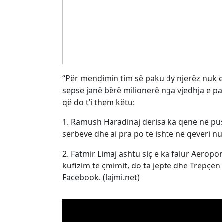
“Për mendimin tim së paku dy njerëz nuk e
sepse janë bërë milionerë nga vjedhja e pa
që do t’i them këtu:
1. Ramush Haradinaj derisa ka qenë në pus
serbeve dhe ai pra po të ishte në qeveri n
2. Fatmir Limaj ashtu siç e ka falur Aeropo
kufizim të çmimit, do ta jepte dhe Trepçën
Facebook. (lajmi.net)