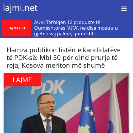
lajmi.net
AUV: Tërhiqen 12 produkte të
Qumështores ‘VITA’, në disa mostra u
LAJMI I RI
gjetën vaj palme, qumësht...
Hamza publikon listën e kandidatëve
të PDK-së: Mbi 50 për qind prurje të
reja, Kosova meriton më shumë
LAJME