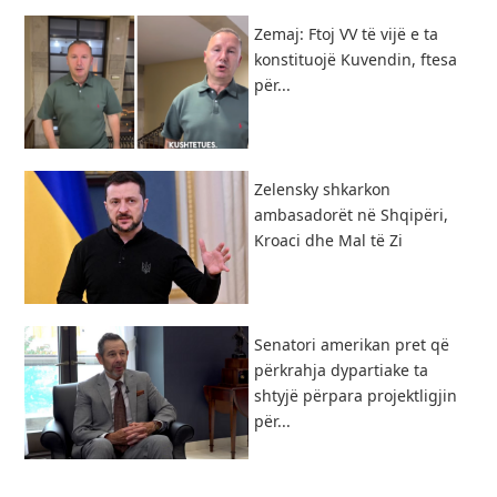
Zemaj: Ftoj VV të vijë e ta
konstituojë Kuvendin, ftesa
për...
Zelensky shkarkon
ambasadorët në Shqipëri,
Kroaci dhe Mal të Zi
Senatori amerikan pret që
përkrahja dypartiake ta
shtyjë përpara projektligjin
për...