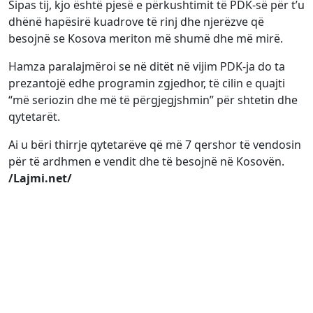
Sipas tij, kjo është pjesë e përkushtimit të PDK-së për t’u
dhënë hapësirë kuadrove të rinj dhe njerëzve që
besojnë se Kosova meriton më shumë dhe më mirë.
Hamza paralajmëroi se në ditët në vijim PDK-ja do ta
prezantojë edhe programin zgjedhor, të cilin e quajti
“më seriozin dhe më të përgjegjshmin” për shtetin dhe
qytetarët.
Ai u bëri thirrje qytetarëve që më 7 qershor të vendosin
për të ardhmen e vendit dhe të besojnë në Kosovën.
/Lajmi.net/