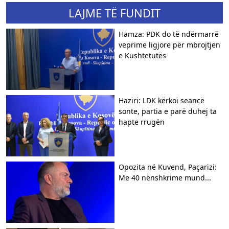
LAJME TË FUNDIT
Hamza: PDK do të ndërmarrë
veprime ligjore për mbrojtjen
e Kushtetutës
Haziri: LDK kërkoi seancë
sonte, partia e parë duhej ta
hapte rrugën
Opozita në Kuvend, Paçarizi:
Me 40 nënshkrime mund...