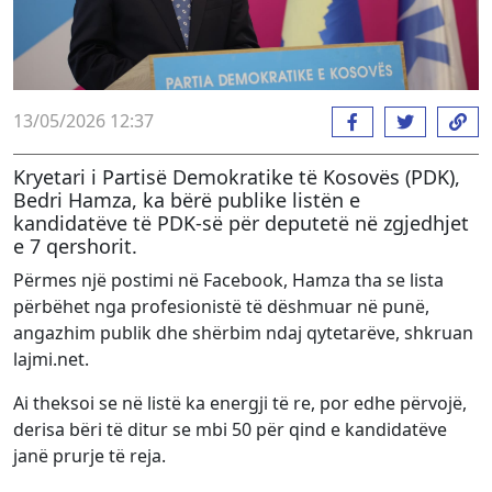
13/05/2026 12:37
Kryetari i Partisë Demokratike të Kosovës (PDK),
Bedri Hamza, ka bërë publike listën e
kandidatëve të PDK-së për deputetë në zgjedhjet
e 7 qershorit.
Përmes një postimi në Facebook, Hamza tha se lista
përbëhet nga profesionistë të dëshmuar në punë,
angazhim publik dhe shërbim ndaj qytetarëve, shkruan
lajmi.net.
Ai theksoi se në listë ka energji të re, por edhe përvojë,
derisa bëri të ditur se mbi 50 për qind e kandidatëve
janë prurje të reja.