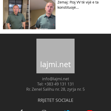
Zemaj: Ftoj VV të vijë e ta
konstituojë...
lajmi.net
info@lajmi.net
Tel: +383 49 131 131
Rr. Zenel Salihu nr. 28, zyrja nr. 5
RRJETET SOCIALE