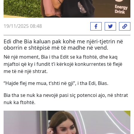
19/11/2025 08:48
Edi dhe Bia kaluan pak kohë me njëri-tjetrin në
oborrin e shtëpisë më të madhe në vend.
Në një moment, Bia i tha Edit se ka ftohtë, dhe kaq
mjaftoi që ky i fundit t’i kërkojë konkurrentes të flejë
me të në një shtrat.
“Hajde flej me mua, t’shti në gji”, i tha Edi, Bias.
Bia tha se nuk ka nevojë pasi siç potencoi ajo, në shtrat
nuk ka ftohtë.