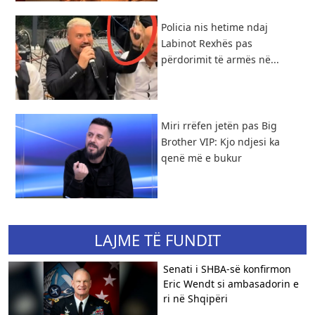
Policia nis hetime ndaj
Labinot Rexhës pas
përdorimit të armës në...
Miri rrëfen jetën pas Big
Brother VIP: Kjo ndjesi ka
qenë më e bukur
LAJME TË FUNDIT
Senati i SHBA-së konfirmon
Eric Wendt si ambasadorin e
ri në Shqipëri