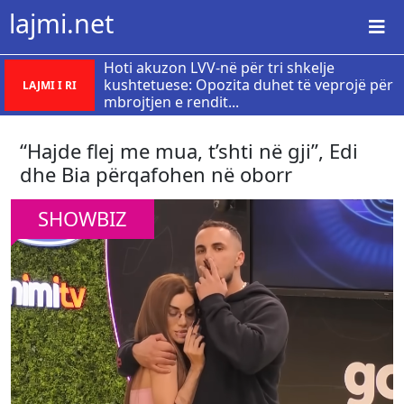
lajmi.net
Hoti akuzon LVV-në për tri shkelje
kushtetuese: Opozita duhet të veprojë për
LAJMI I RI
mbrojtjen e rendit...
“Hajde flej me mua, t’shti në gji”, Edi
dhe Bia përqafohen në oborr
SHOWBIZ